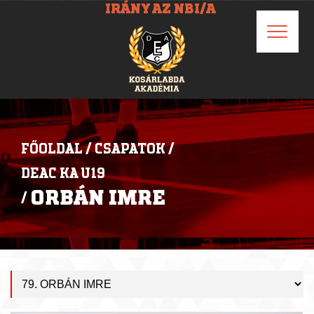
IRÁNY AZ NBI/A
FŐOLDAL
/
CSAPATOK
/
DEAC KA U19
ORBÁN IMRE
/