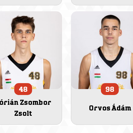
48
98
órián Zsombor
Orvos Ádám
Zsolt