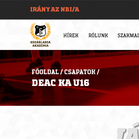
IRÁNY AZ NBI/A
HÍREK
RÓLUNK
SZAKMAI
FŐOLDAL
/
CSAPATOK
/
DEAC KA U16
J