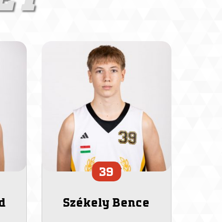
39
d
Székely Bence