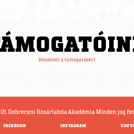
TÁMOGATÓIN
Köszönet a támogatásért
21 Debreceni Kosárlabda Akadémia Minden jog fe
FACEBOOK
INSTAGRAM
YOUT