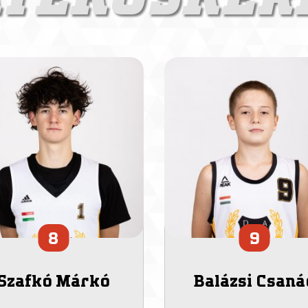
8
9
Szafkó Márkó
Balázsi Csaná