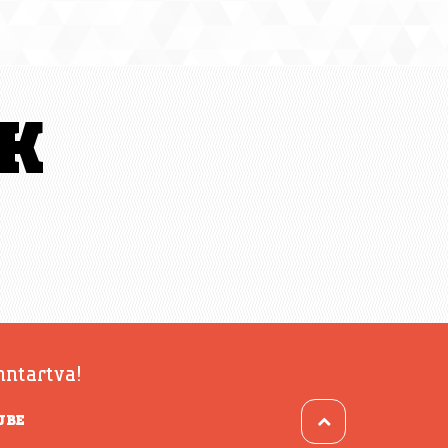
K
nntartva!
UBE