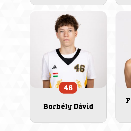
46
F
Borbély Dávid