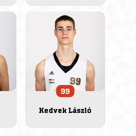
99
Kedvek László