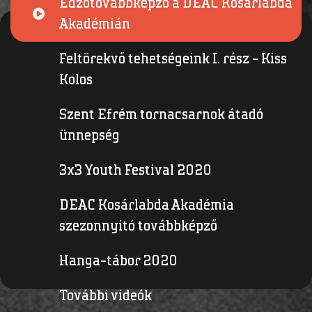
Edzőtovábbképző a DEAC Kosárlabda
Akadémián
Feltörekvő tehetségeink I. rész - Kiss
Kolos
Szent Efrém tornacsarnok átadó
ünnepség
3x3 Youth Festival 2020
DEAC Kosárlabda Akadémia
szezonnyitó továbbképző
Hanga-tábor 2020
További videók