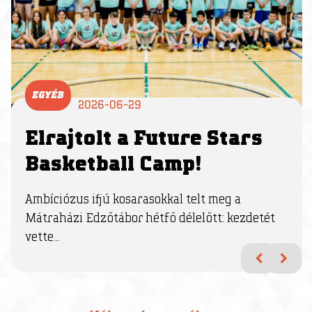
EGYÉB
2026-06-29
Elrajtolt a Future Stars
Basketball Camp!
Ambíciózus ifjú kosarasokkal telt meg a
Mátraházi Edzőtábor hétfő délelőtt: kezdetét
vette
...