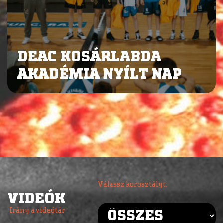
DEAC KOSÁRLABDA
AKADÉMIA NYÍLT NAP
Válassz korosztályt:
VIDEÓK
Irány a videótár