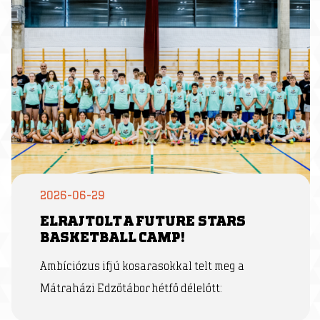
2026-06-29
ELRAJTOLT A FUTURE STARS
BASKETBALL CAMP!
Ambíciózus ifjú kosarasokkal telt meg a
Mátraházi Edzőtábor hétfő délelőtt: