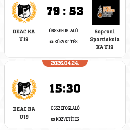
79
:
53
ÖSSZEFOGLALÓ
DEAC KA
Soproni
U19
Sportiskola
KÖZVETÍTÉS
KA U19
2026.04.24.
15:30
ÖSSZEFOGLALÓ
DEAC KA
U19
KÖZVETÍTÉS