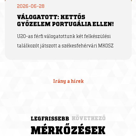
2026-06-28
VÁLOGATOTT: KETTŐS
GYŐZELEM PORTUGÁLIA ELLEN!
U20-as férfi válogatottunk két felkészülési
találkozót játszott a székesfehérvári MKOSZ
Irány a hírek
KÖVETKEZŐ
LEGFRISSEBB
MÉRKŐZÉSEK