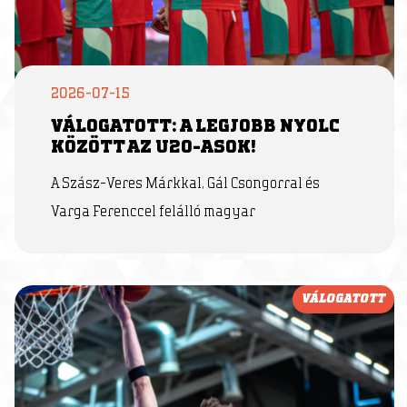
2026-07-15
VÁLOGATOTT: A LEGJOBB NYOLC
KÖZÖTT AZ U20-ASOK!
A Szász-Veres Márkkal, Gál Csongorral és
Varga Ferenccel felálló magyar
VÁLOGATOTT