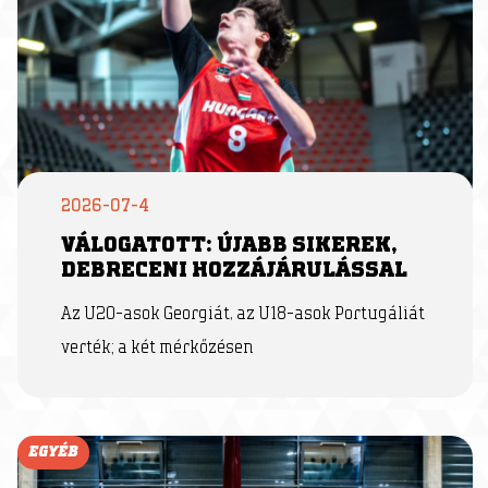
2026-07-4
VÁLOGATOTT: ÚJABB SIKEREK,
DEBRECENI HOZZÁJÁRULÁSSAL
Az U20-asok Georgiát, az U18-asok Portugáliát
verték; a két mérkőzésen
EGYÉB