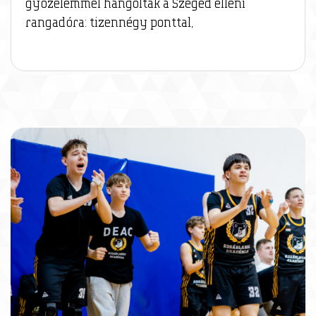
győzelemmel hangoltak a Szeged elleni
rangadóra: tizennégy ponttal,