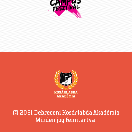
© 2021 Debreceni Kosárlabda Akadémia
Minden jog fenntartva!