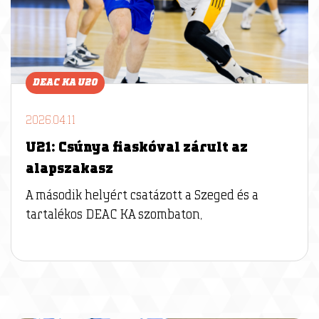
DEAC KA U20
2026.04.11
U21: Csúnya fiaskóval zárult az
alapszakasz
A második helyért csatázott a Szeged és a
tartalékos DEAC KA szombaton,