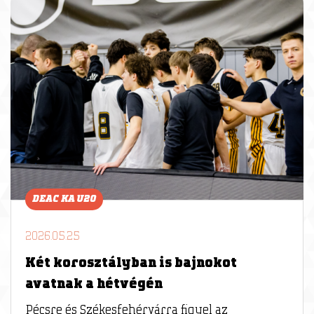
DEAC KA U20
2026.05.25
Két korosztályban is bajnokot
avatnak a hétvégén
Pécsre és Székesfehérvárra figyel az