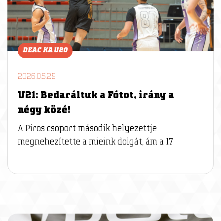
DEAC KA U20
2026.05.29
U21: Bedaráltuk a Fótot, irány a
négy közé!
A Piros csoport második helyezettje
megnehezítette a mieink dolgát, ám a 17