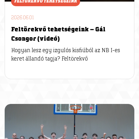
FELTÖREKVŐ TEHETSÉGEINK
2026.06.01
Feltörekvő tehetségeink – Gál
Csongor (videó)
Hogyan lesz egy izgulós kisfiúból az NB I-es
keret állandó tagja? Feltörekvő