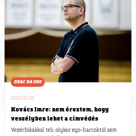
DEAC KA U20
2026.06.28
Kovács Imre: nem éreztem, hogy
veszélyben lehet a címvédés
Vezérbikákkal teli, olykor ego-harcoktól sem