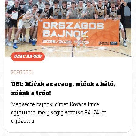
DEAC KA U20
2026.05.31
U21: Miénk az arany, miénk a háló,
miénk a trón!
Megvédte bajnoki címét Kovács Imre
együttese, mely végig vezetve 84-74-re
győzött a