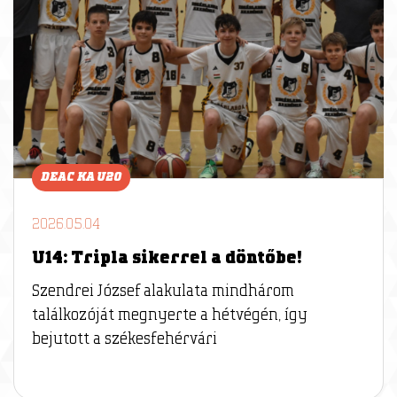
DEAC KA U20
2026.05.04
U14: Tripla sikerrel a döntőbe!
Szendrei József alakulata mindhárom
találkozóját megnyerte a hétvégén, így
bejutott a székesfehérvári