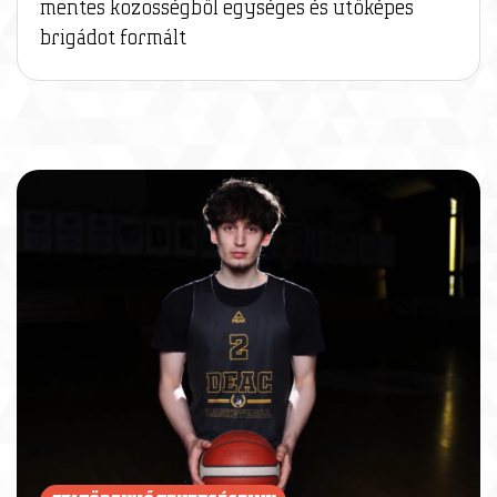
mentes közösségből egységes és ütőképes
brigádot formált