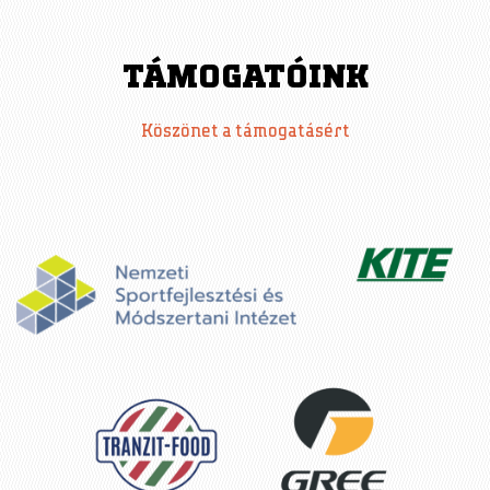
A
TÁMOGATÓINK
G
Köszönet a támogatásért
E
S
: