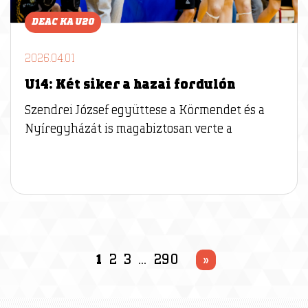
DEAC KA U20
2026.04.01
U14: Két siker a hazai fordulón
Szendrei József együttese a Körmendet és a
Nyíregyházát is magabiztosan verte a
1
2
3
…
290
»
P