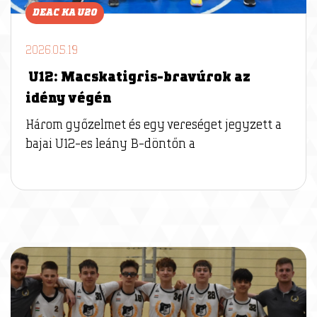
DEAC KA U20
2026.05.19
U12: Macskatigris-bravúrok az
idény végén
Három győzelmet és egy vereséget jegyzett a
bajai U12-es leány B-döntőn a