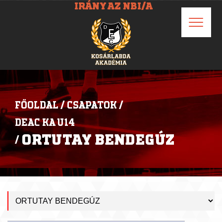
IRÁNY AZ NBI/A
FŐOLDAL
/
CSAPATOK
/
DEAC KA U14
ORTUTAY BENDEGÚZ
/