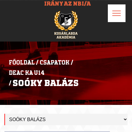
IRÁNY AZ NBI/A
FŐOLDAL
/
CSAPATOK
/
DEAC KA U14
SOÓKY BALÁZS
/