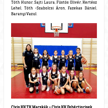
Tóth Hunor, Sajti Laura, Füstös Olivér, Kertész
Lehel, Tóth -Szabolcsi Áron, Fazekas Dániel,
Baranyi Vazul.
Cívis KK TK Macskák – Cívis KK Fehértigrisek