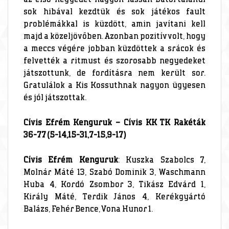
sok hibával kezdtük és sok játékos fault
problémákkal is küzdött, amin javítani kell
majd a közeljövőben. Azonban pozitív volt, hogy
a meccs végére jobban küzdöttek a srácok és
felvették a ritmust és szorosabb negyedeket
játszottunk, de fordításra nem került sor.
Gratulálok a Kis Kossuthnak nagyon ügyesen
és jól játszottak.
Cívis Efrém Kenguruk – Cívis KK TK Rakéták
36-77 (5-14,15-31,7-15,9-17)
Cívis Efrém Kenguruk
: Kuszka Szabolcs 7,
Molnár Máté 13, Szabó Dominik 3, Waschmann
Huba 4, Kordó Zsombor 3, Tikász Edvárd 1,
Király Máté, Terdik János 4, Kerékgyártó
Balázs, Fehér Bence, Vona Hunor 1.