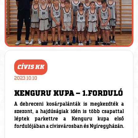
CÍVIS KK
2023.10.10
KENGURU KUPA – 1.FORDULÓ
A debreceni kosárpalánták is megkezdték a
szezont, a hajdúságiak idén is több csapattal
léptek parkettre a Kenguru kupa első
fordulójában a cívisvárosban és Nyíregyházán.