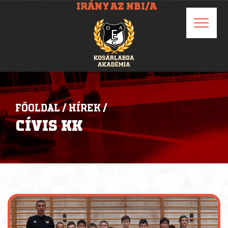
IRÁNY AZ NBI/A
FŐOLDAL
/
HÍREK
/
CÍVIS KK