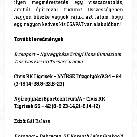
ilyen megmérettetés egy visszacsatolás,
amiből építkezni tudunk! Összességében
nagyon büszke vagyok rájuk, azt látom, hogy
egy nagyon kedves kis CSAPAT van alakulóban!
További eredmények:
B csoport – Nyíregyháza Zrínyi Ilona Gimnázium
Tiszavasvári úti Tornacsarnoka
Cívis KK Tigrisek – NYÍKSE Tűzgolyók/A 34 – 94
(7-16,14-28,8-23,5-27)
Nyíregyházi Sportcentrum/A – Cívis KK
Tigrisek 66 – 42 (8-8,23-14,21-8,14-12)
Edző:
Gál Balázs
F csoport – Debrecen, DE Kossuth Lajos Gyakorló