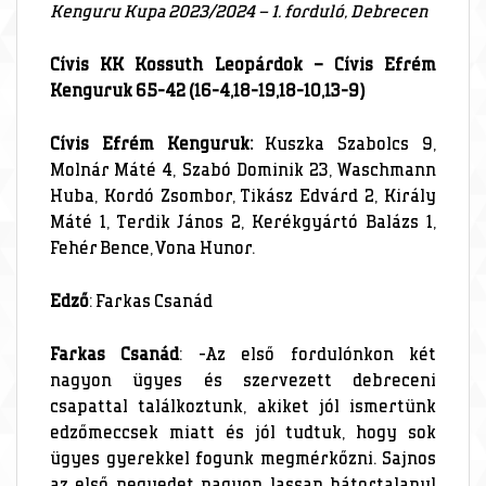
Kenguru Kupa 2023/2024 – 1. forduló, Debrecen
Cívis KK Kossuth Leopárdok – Cívis Efrém
Kenguruk 65-42 (16-4,18-19,18-10,13-9)
Cívis Efrém Kenguruk:
Kuszka Szabolcs 9,
Molnár Máté 4, Szabó Dominik 23, Waschmann
Huba, Kordó Zsombor, Tikász Edvárd 2, Király
Máté 1, Terdik János 2, Kerékgyártó Balázs 1,
Fehér Bence, Vona Hunor.
Edző
: Farkas Csanád
Farkas Csanád
: -Az első fordulónkon két
nagyon ügyes és szervezett debreceni
csapattal találkoztunk, akiket jól ismertünk
edzőmeccsek miatt és jól tudtuk, hogy sok
ügyes gyerekkel fogunk megmérkőzni. Sajnos
az első negyedet nagyon lassan bátortalanul