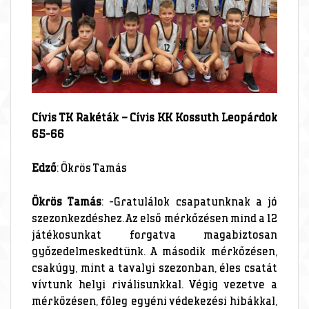
Cívis TK Rakéták – Cívis KK Kossuth Leopárdok
65-66
Edző
: Ökrös Tamás
Ökrös Tamás
: -Gratulálok csapatunknak a jó
szezonkezdéshez. Az első mérkőzésen mind a 12
játékosunkat forgatva magabiztosan
győzedelmeskedtünk. A második mérkőzésen,
csakúgy, mint a tavalyi szezonban, éles csatát
vívtunk helyi riválisunkkal. Végig vezetve a
mérkőzésen, főleg egyéni védekezési hibákkal,