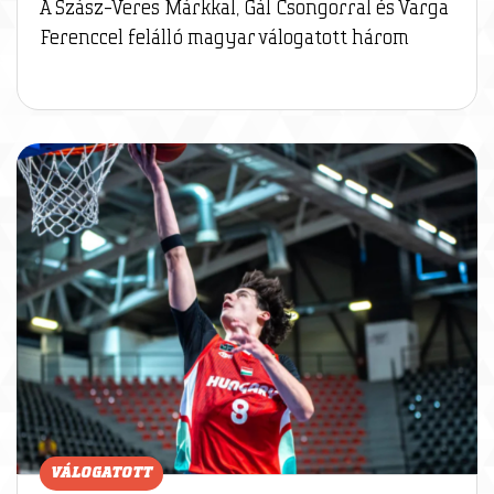
A Szász-Veres Márkkal, Gál Csongorral és Varga
Ferenccel felálló magyar válogatott három
VÁLOGATOTT