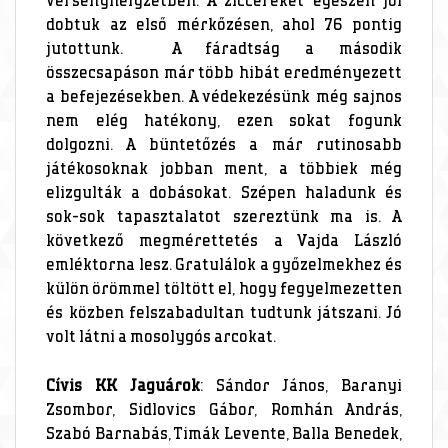
versenyhelyzetben. A ziccereket egészen jól
dobtuk az első mérkőzésen, ahol 76 pontig
jutottunk. A fáradtság a második
összecsapáson már több hibát eredményezett
a befejezésekben. A védekezésünk még sajnos
nem elég hatékony, ezen sokat fogunk
dolgozni. A büntetőzés a már rutinosabb
játékosoknak jobban ment, a többiek még
elizgulták a dobásokat. Szépen haladunk és
sok-sok tapasztalatot szereztünk ma is. A
következő megmérettetés a Vajda László
emléktorna lesz. Gratulálok a győzelmekhez és
külön örömmel töltött el, hogy fegyelmezetten
és közben felszabadultan tudtunk játszani. Jó
volt látni a mosolygós arcokat.
Cívis KK Jaguárok
: Sándor János, Baranyi
Zsombor, Sidlovics Gábor, Romhán András,
Szabó Barnabás, Timák Levente, Balla Benedek,