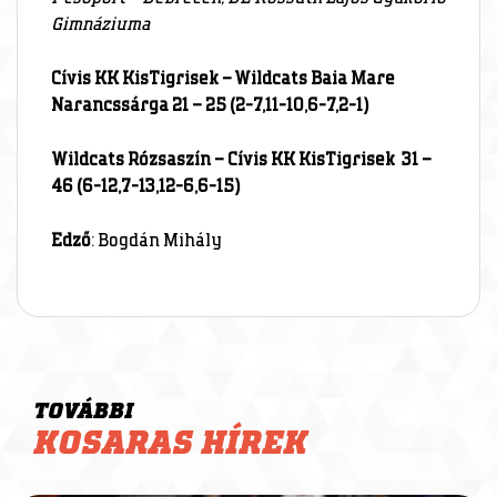
Gimnáziuma
Cívis KK KisTigrisek – Wildcats Baia Mare
Narancssárga 21 – 25 (2-7,11-10,6-7,2-1)
Wildcats Rózsaszín – Cívis KK KisTigrisek 31 –
46 (6-12,7-13,12-6,6-15)
Edző
: Bogdán Mihály
TOVÁBBI
KOSARAS HÍREK