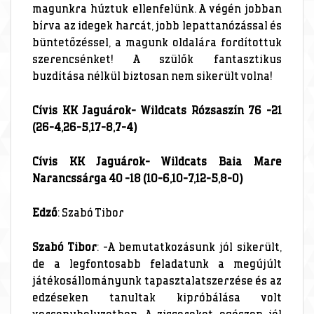
magunkra húztuk ellenfelünk. A végén jobban
bírva az idegek harcát, jobb lepattanózással és
büntetőzéssel, a magunk oldalára fordítottuk
szerencsénket! A szülők fantasztikus
buzdítása nélkül biztosan nem sikerült volna!
Cívis KK Jaguárok- Wildcats Rózsaszín 76 -21
(26-4,26-5,17-8,7-4)
Cívis KK Jaguárok- Wildcats Baia Mare
Narancssárga 40 -18 (10-6,10-7,12-5,8-0)
Edző
: Szabó Tibor
Szabó Tibor
: -A bemutatkozásunk jól sikerült,
de a legfontosabb feladatunk a megújúlt
játékosállományunk tapasztalatszerzése és az
edzéseken tanultak kipróbálása volt