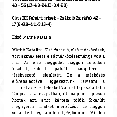
43 – 56 (17-4,9-24,13-8,4-20)
Cívis KK Fehértigrisek – Zsákoló Zsiráfok 42 –
17 (8-6,8-4,11-3,15-4)
Edző
: Máthé Katalin
Máthé Katalin
: -Első forduló, első mérkőzések,
volt akinek élete első mérkőzésélménye volt a
mai. Az első negyedet nagyon félénken
kezdtük, szoktuk a pályát, a nagy teret, a
játékvezető jelenlétét. De a mérkőzés
előrehaladtával, igyekeztünk felvenni a
ritmust az ellenfelekkel. Vannak tapasztaltabb
lányok is a csapatban, ők nagyon ügyesen
hozták azt, amit kértem tőlük. Sikerült
megnyerni mindkét mérkőzést, de nagyon
sokat kell még tanulnunk, fejlődnünk. Minden