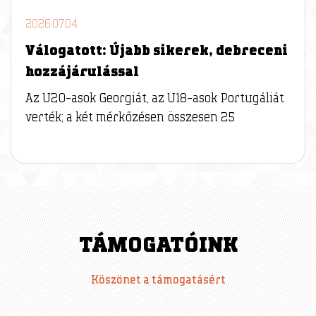
2026.07.04
Válogatott: Újabb sikerek, debreceni
hozzájárulással
Az U20-asok Georgiát, az U18-asok Portugáliát
verték; a két mérkőzésen összesen 25
TÁMOGATÓINK
Köszönet a támogatásért