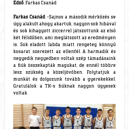
Edző
: Farkas Csanád
Farkas Csanád
: -Sajnos a második mérkőzés se
úgy alakult ahogy akartuk, nagyon sok hibával
és sok kihagyott ziccerrel játszottunk az első
két félidőben, ami meglátszott az eredményen
is. Sok eladott labda miatt rengeteg könnyű
kosarat szerezett az ellenfél. A harmadik és
negyedik negyedben voltak szép támadásaink
a fiúk összekapták magukat, de ennél többre
lesz szükség a közeljövőben. Folytatjuk a
munkát és dolgozunk tovább a gyerekekkel.
Gratulálok a TK-s fiúknak nagyon ügyesek
voltak.