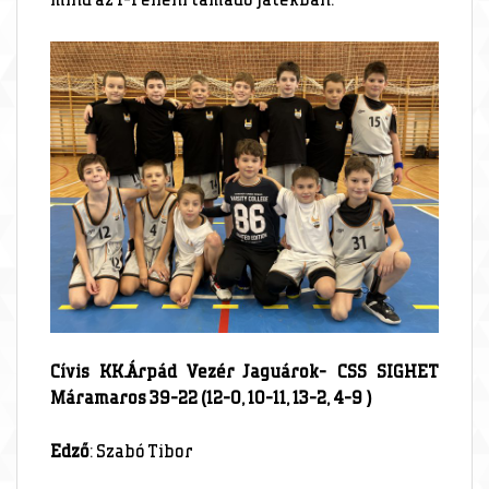
mind az 1-1 elleni támadó játékban.
Cívis KK.Árpád Vezér Jaguárok- CSS SIGHET
Máramaros 39-22 (12-0, 10-11, 13-2, 4-9 )
Edző
: Szabó Tibor