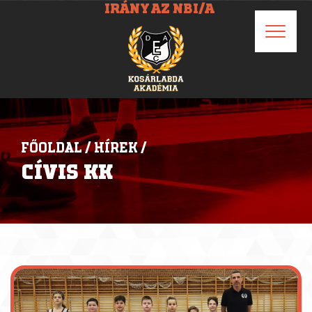
IRÁNY AZ NBI/A
FŐOLDAL
/
HÍREK
/
CÍVIS KK