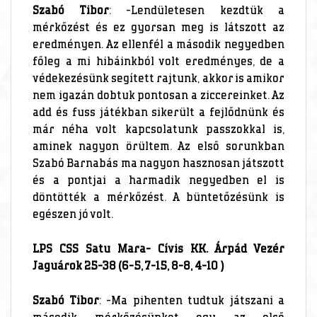
Szabó Tibor
: -Lendületesen kezdtük a
mérkőzést és ez gyorsan meg is látszott az
eredményen. Az ellenfél a második negyedben
főleg a mi hibáinkból volt eredményes, de a
védekezésünk segített rajtunk, akkor is amikor
nem igazán dobtuk pontosan a ziccereinket. Az
add és fuss játékban sikerült a fejlődnünk és
már néha volt kapcsolatunk passzokkal is,
aminek nagyon örültem. Az első sorunkban
Szabó Barnabás ma nagyon hasznosan játszott
és a pontjai a harmadik negyedben el is
döntötték a mérkőzést. A büntetőzésünk is
egészen jó volt.
LPS CSS Satu Mara- Cívis KK. Árpád Vezér
Jaguárok 25-38 (6-5, 7-15, 8-8, 4-10 )
Szabó Tibor
: -Ma pihenten tudtuk játszani a