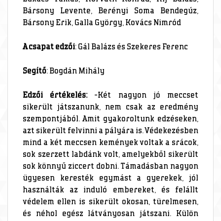
Bársony Levente, Berényi Soma Bendegúz,
Bársony Erik, Galla György, Kovács Nimród
A csapat edzői
: Gál Balázs és Szekeres Ferenc
Segítő
: Bogdán Mihály
Edzői értékelés:
-Két nagyon jó meccset
sikerült játszanunk, nem csak az eredmény
szempontjából. Amit gyakoroltunk edzéseken,
azt sikerült felvinni a pályára is. Védekezésben
mind a két meccsen kemények voltak a srácok,
sok szerzett labdánk volt, amelyekből sikerült
sok könnyű ziccert dobni. Támadásban nagyon
ügyesen keresték egymást a gyerekek, jól
használták az induló embereket, és felállt
védelem ellen is sikerült okosan, türelmesen,
és néhol egész látványosan játszani. Külön