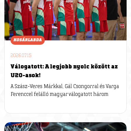
KOSÁRLABDA
2026.07.15
Válogatott: A legjobb nyolc között az
U20-asok!
A Szász-Veres Márkkal, Gál Csongorral és Varga
Ferenccel felálló magyar válogatott három