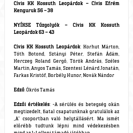
Cívis KK Kossuth Leopárdok – Cívis Efrém
Kenguruk 56 – 38
NYÍKSE Tűzgolyók – Cívis KK Kossuth
Leopárdok 63 – 43
Cívis KK Kossuth Leopárdok
: Korhut Márton,
Tóth Botond, Sztányi Péter, Stefán Ádám,
Herczeg Roland Gergő, Török András, Széles
Martin, Anyos Tamás, Szentesi Lénárd Jonatán,
Farkas Kristóf, Borbély Hunor, Novák Nándor
Edző
: Ökrös Tamás
Edzői értékelés
: -A sérülés és betegség okán
megtizedelt, fiatal csapatunknak gratulálok az
„A” csoportban való helytállásért. Ma ismét
előrébb tudtunk lépni mind védekezésben