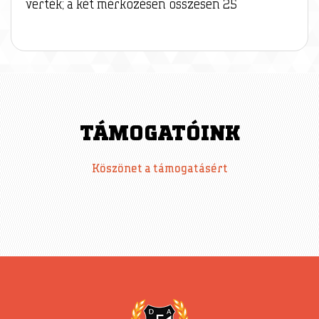
verték; a két mérkőzésen összesen 25
TÁMOGATÓINK
Köszönet a támogatásért