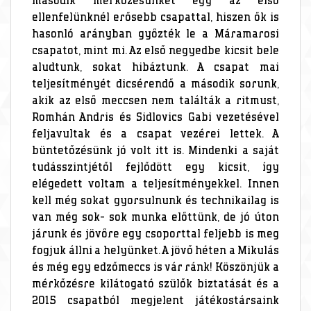
második mérkőzésünket egy az első
ellenfelünknél erősebb csapattal, hiszen ők is
hasonló arányban győzték le a Máramarosi
csapatot, mint mi. Az első negyedbe kicsit bele
aludtunk, sokat hibáztunk. A csapat mai
teljesítményét dicsérendő a második sorunk,
akik az első meccsen nem találták a ritmust,
Romhán Andris és Sidlovics Gabi vezetésével
feljavultak és a csapat vezérei lettek. A
büntetőzésünk jó volt itt is. Mindenki a saját
tudásszintjétől fejlődött egy kicsit, így
elégedett voltam a teljesítményekkel. Innen
kell még sokat gyorsulnunk és technikailag is
van még sok- sok munka előttünk, de jó úton
járunk és jövőre egy csoporttal feljebb is meg
fogjuk állni a helyünket. A jövő héten a Mikulás
és még egy edzőmeccs is vár ránk! Köszönjük a
mérkőzésre kilátogató szülők biztatását és a
2015 csapatból megjelent játékostársaink