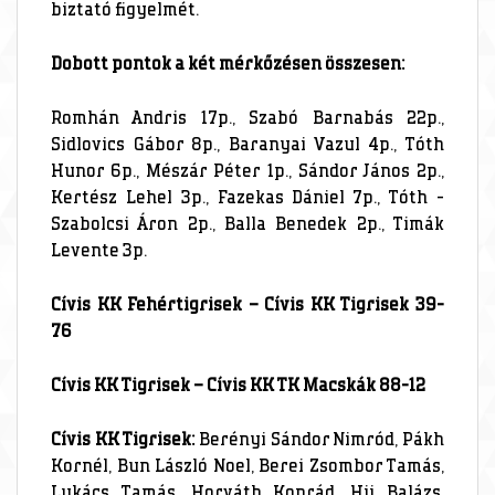
biztató figyelmét.
Dobott pontok a két mérkőzésen összesen:
Romhán Andris 17p., Szabó Barnabás 22p.,
Sidlovics Gábor 8p., Baranyai Vazul 4p., Tóth
Hunor 6p., Mészár Péter 1p., Sándor János 2p.,
Kertész Lehel 3p., Fazekas Dániel 7p., Tóth -
Szabolcsi Áron 2p., Balla Benedek 2p., Timák
Levente 3p.
Cívis KK Fehértigrisek – Cívis KK Tigrisek 39-
76
Cívis KK Tigrisek – Cívis KK TK Macskák 88-12
Cívis KK Tigrisek:
Berényi Sándor Nimród, Pákh
Kornél, Bun László Noel, Berei Zsombor Tamás,
Lukács Tamás, Horváth Konrád, Hij Balázs,