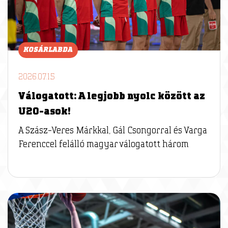
KOSÁRLABDA
2026.07.15
Válogatott: A legjobb nyolc között az
U20-asok!
A Szász-Veres Márkkal, Gál Csongorral és Varga
Ferenccel felálló magyar válogatott három