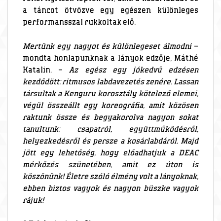
a táncot ötvözve egy egészen különleges
performansszal rukkoltak elő.
Mertünk egy nagyot és különlegeset álmodni
–
mondta honlapunknak a lányok edzője, Máthé
Katalin. –
Az egész egy jókedvű edzésen
kezdődött: ritmusos labdavezetés zenére. Lassan
társultak a Kenguru korosztály kötelező elemei,
végül összeállt egy koreográfia, amit közösen
raktunk össze és begyakorolva nagyon sokat
tanultunk: csapatról, együttműködésről,
helyezkedésről és persze a kosárlabdáról. Majd
jött egy lehetőség, hogy előadhatjuk a DEAC
mérkőzés szünetében, amit ez úton is
köszönünk! Életre szóló élmény volt a lányoknak,
ebben biztos vagyok és nagyon büszke vagyok
rájuk!