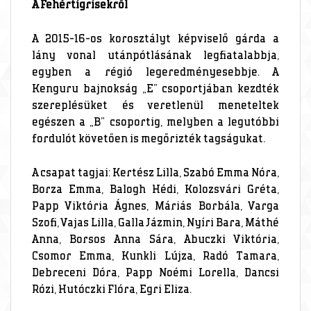
A Fehértigrisekről
A 2015-16-os korosztályt képviselő gárda a
lány vonal utánpótlásának legfiatalabbja,
egyben a régió legeredményesebbje. A
Kenguru bajnokság „E” csoportjában kezdték
szereplésüket és veretlenül meneteltek
egészen a „B” csoportig, melyben a legutóbbi
fordulót követően is megőrizték tagságukat.
A csapat tagjai: Kertész Lilla, Szabó Emma Nóra,
Borza Emma, Balogh Hédi, Kolozsvári Gréta,
Papp Viktória Ágnes, Máriás Borbála, Varga
Szofi, Vajas Lilla, Galla Jázmin, Nyíri Bara, Máthé
Anna, Borsos Anna Sára, Abuczki Viktória,
Csomor Emma, Kunkli Lújza, Radó Tamara,
Debreceni Dóra, Papp Noémi Lorella, Dancsi
Rózi, Hutóczki Flóra, Egri Eliza.