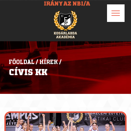
IRÁNY AZ NBI/A
FŐOLDAL
/
HÍREK
/
CÍVIS KK