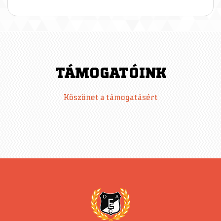
TÁMOGATÓINK
Köszönet a támogatásért