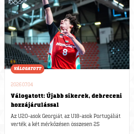
VÁLOGATOTT
2026.07.04
Válogatott: Újabb sikerek, debreceni
hozzájárulással
Az U20-asok Georgiát, az U18-asok Portugáliát
verték; a két mérkőzésen összesen 25