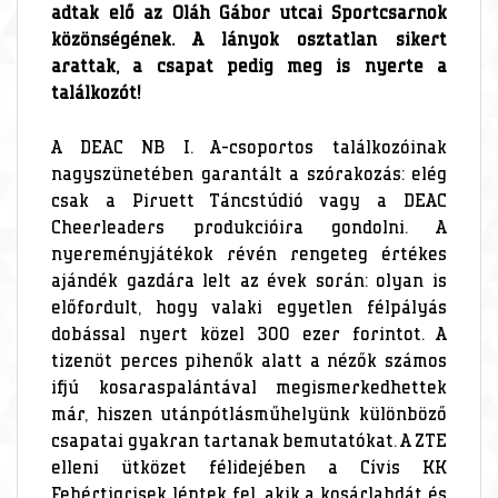
adtak elő az Oláh Gábor utcai Sportcsarnok
közönségének. A lányok osztatlan sikert
arattak, a csapat pedig meg is nyerte a
találkozót!
A DEAC NB I. A-csoportos találkozóinak
nagyszünetében garantált a szórakozás: elég
csak a Piruett Táncstúdió vagy a DEAC
Cheerleaders produkcióira gondolni. A
nyereményjátékok révén rengeteg értékes
ajándék gazdára lelt az évek során: olyan is
előfordult, hogy valaki egyetlen félpályás
dobással nyert közel 300 ezer forintot. A
tizenöt perces pihenők alatt a nézők számos
ifjú kosaraspalántával megismerkedhettek
már, hiszen utánpótlásműhelyünk különböző
csapatai gyakran tartanak bemutatókat. A ZTE
elleni ütközet félidejében a Cívis KK
Fehértigrisek léptek fel, akik a kosárlabdát és