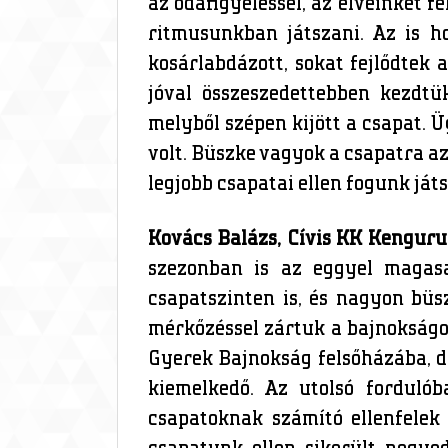
az odafigyeléssel, az elveinket 
ritmusunkban játszani. Az is h
kosárlabdázott, sokat fejlődtek 
jóval összeszedettebben kezdtü
melyből szépen kijött a csapat.
volt. Büszke vagyok a csapatra a
legjobb csapatai ellen fogunk já
Kovács Balázs, Cívis KK Kenguru
szezonban is az eggyel magasa
csapatszinten is, és nagyon büs
mérkőzéssel zártuk a bajnokságo
Gyerek Bajnokság felsőházába, de
kiemelkedő. Az utolsó forduló
csapatoknak számító ellenfelek