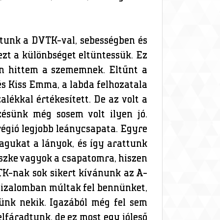
ztunk a DVTK-val, sebességben és
ezt a különbséget eltüntessük. Ez
em hittem a szememnek. Eltűnt a
és Kiss Emma, a labda felhozatala
lékkal értékesített. De az volt a
ésünk még sosem volt ilyen jó.
régió legjobb leánycsapata. Egyre
agukat a lányok, és így arattunk
szke vagyok a csapatomra, hiszen
TK-nak sok sikert kívánunk az A-
nbizalomban múltak fel bennünket,
ünk nekik. Igazából még fel sem
lfáradtunk, de ez most egy jóleső