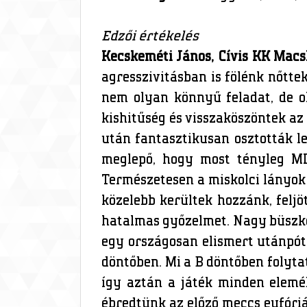
Edzői értékelés
Kecskeméti János, Cívis KK Macs
agresszivitásban is fölénk nőtte
nem olyan könnyű feladat, de o
kishitűség és visszaköszöntek az
után fantasztikusan osztották le
meglepő, hogy most tényleg MI
Természetesen a miskolci lányok 
közelebb kerültek hozzánk, felj
hatalmas győzelmet. Nagy büszke
egy országosan elismert utánpót
döntőben. Mi a B döntőben folyta
így aztán a játék minden elemé
ébredtünk az előző meccs eufóriá