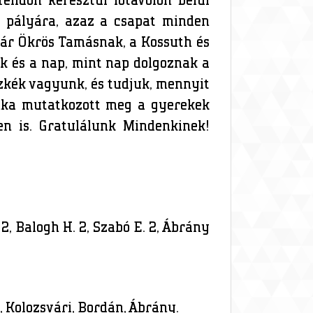
lidőn keresztül lőtávolon belül
k pályára, azaz a csapat minden
 jár Ökrös Tamásnak, a Kossuth és
ák és a nap, mint nap dolgoznak a
szkék vagyunk, és tudjuk, mennyit
unka mutatkozott meg a gyerekek
en is. Gratulálunk Mindenkinek!
 2, Balogh H. 2, Szabó E. 2, Ábrány
ya, Kolozsvári, Bordán, Ábrány.