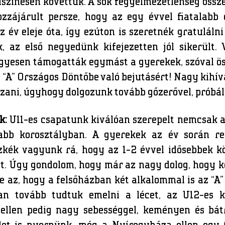
felszínesen követtük. A sok fegyelmezetlenség össz
ozzájárult persze, hogy az egy évvel fiatalabb
az év eleje óta, így ezúton is szeretnék gratuláln
k, az első negyedünk kifejezetten jól sikerült.
 Ügyesen támogatták egymást a gyerekek, szóval ö
z “A” Országos Döntőbe való bejutásért! Nagy kihív
tszani, úgyhogy dolgozunk tovább gőzerővel, próbá
k:
U11-es csapatunk kiválóan szerepelt nemcsak 
bb korosztályban. A gyerekek az év során ren
zkék vagyunk rá, hogy az 1-2 évvel idősebbek kö
t. Úgy gondolom, hogy már az nagy dolog, hogy 
 az, hogy a felsőházban két alkalommal is az “A
ban tovább tudtuk emelni a lécet, az U12-es k
 ellen pedig nagy sebességgel, keményen és bát