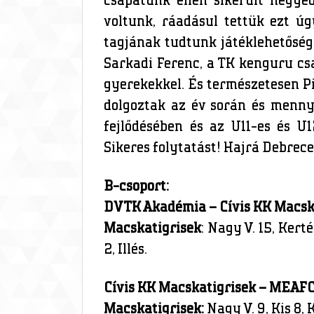
csapatunk ellen sikerült negye
voltunk, ráadásul tettük ezt ú
tagjának tudtunk játéklehetősége
Sarkadi Ferenc, a TK kenguru csa
gyerekekkel. És természetesen Pi
dolgoztak az év során és menny
fejlődésében és az U11-es és U
Sikeres folytatást! Hajrá Debrec
B-csoport:
DVTK Akadémia – Cívis KK Macsk
Macskatigrisek
: Nagy V. 15, Kert
2, Illés.
Cívis KK Macskatigrisek – MEAF
Macskatigrisek:
Nagy V. 9, Kis 8, 