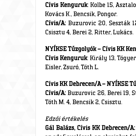
Cívis Kenguruk
: Kolbe 15, Asztal
Kovács K., Bencsik, Pongor.
Cívis/A:
Buzurovic 20, Seszták 12/
Csisztu 4, Berei 2, Ritter, Lukács.
NYÍKSE Tűzgolyók – Cívis KK Ke
Cívis Kenguruk
: Király 13, Tógye
Eisler, Zsuró, Tóth L.
Cívis KK Debrecen/A – NYÍKSE T
Cívis/A:
Buzurovic 26, Berei 19, St
Tóth M. 4, Bencsik 2, Csisztu.
Edzői értékelés
Gál Balázs, Cívis KK Debrecen/A: