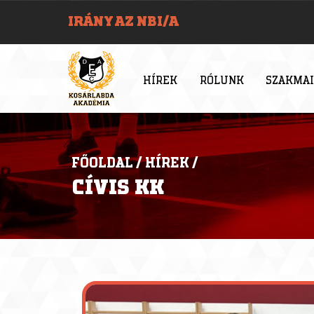
IRÁNY AZ NBI/A
HÍREK
RÓLUNK
SZAKMAI
FŐOLDAL
/
HÍREK
/
CÍVIS KK