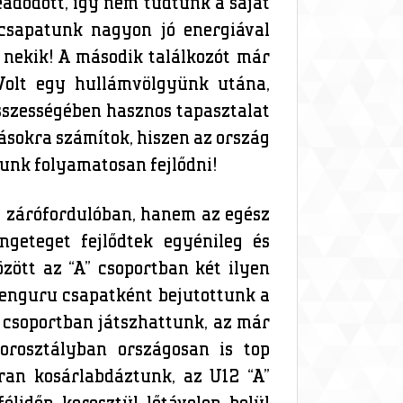
eadódott, így nem tudtunk a saját
 csapatunk nagyon jó energiával
i nekik! A második találkozót már
 Volt egy hullámvölgyünk utána,
sszességében hasznos tapasztalat
ásokra számítok, hiszen az ország
lunk folyamatosan fejlődni!
a zárófordulóban, hanem az egész
geteget fejlődtek egyénileg és
zött az “A” csoportban két ilyen
kenguru csapatként bejutottunk a
” csoportban játszhattunk, az már
orosztályban országosan is top
ran kosárlabdáztunk, az U12 “A”