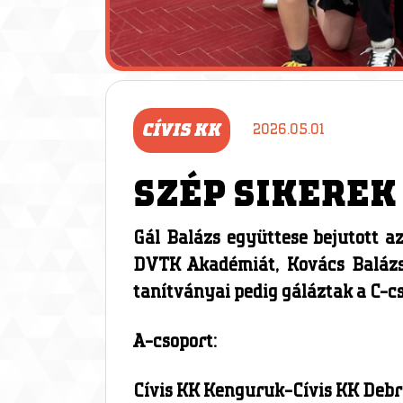
CÍVIS KK
2026.05.01
SZÉP SIKEREK
Gál Balázs együttese bejutott az
DVTK Akadémiát, Kovács Balázs f
tanítványai pedig gáláztak a C-c
A-csoport:
Cívis KK Kenguruk-Cívis KK Deb