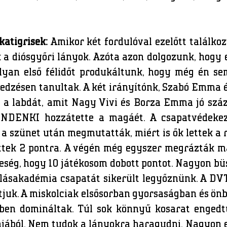
katigrisek:
Amikor két fordulóval ezelőtt találko
k a diósgyőri lányok. Azóta azon dolgozunk, hogy 
lyan első félidőt produkáltunk, hogy még én s
 edzésen tanultak. A két irányítónk, Szabó Emma 
 a labdát, amit Nagy Vivi és Borza Emma jó száza
NDENKI hozzátette a magáét. A csapatvédekez
a szünet után megmutatták, miért is ők lettek a 
öttek 2 pontra. A végén még egyszer megrázták m
ség, hogy 10 játékosom dobott pontot. Nagyon bü
lásakadémia csapatát sikerült legyőznünk. A DV
tjuk. A miskolciak elsősorban gyorsaságban és ö
ben domináltak. Túl sok könnyű kosarat engedt
jából. Nem tudok a lányokra haragudni. Nagyon e