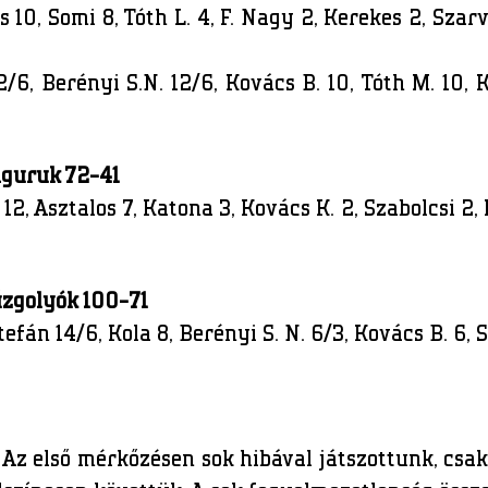
os 10, Somi 8, Tóth L. 4, F. Nagy 2, Kerekes 2, Szar
6, Berényi S.N. 12/6, Kovács B. 10, Tóth M. 10, K
nguruk 72-41
r 12, Asztalos 7, Katona 3, Kovács K. 2, Szabolcsi 
űzgolyók 100-71
efán 14/6, Kola 8, Berényi S. N. 6/3, Kovács B. 6, S
Az első mérkőzésen sok hibával játszottunk, csak