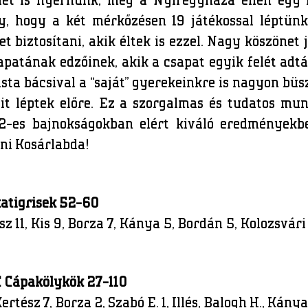
det is nyernünk, még a Nyíregyháza ellen egy fé
gy, hogy a két mérkőzésen 19 játékossal léptün
t biztosítani, akik éltek is ezzel. Nagy köszönet
patának edzőinek, akik a csapat egyik felét adt
sta bácsival a “saját” gyerekeinkre is nagyon bü
it léptek előre. Ez a szorgalmas és tudatos m
12-es bajnokságokban elért kiváló eredményekb
eni Kosárlabda!
atigrisek 52-60
ész 11, Kis 9, Borza 7, Kánya 5, Bordán 5, Kolozsvári
C Cápakölykök 27-110
Kertész 7, Borza 2, Szabó E. 1, Illés, Balogh H., Kán