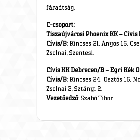
fáradtság.
C-csoport:
Tiszaújvárosi Phoenix KK – Cívi
Cívis/B:
Kincses 21, Ányos 16, Cse
Zsolnai, Szentesi.
Cívis KK Debrecen/B – Egri Kék O
Cívis/B:
Kincses 24, Osztós 16, No
Zsolnai 2, Sztányi 2.
Vezetőedző
: Szabó Tibor