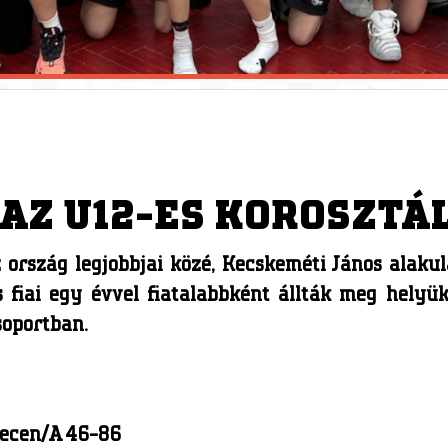
 AZ U12-ES KOROSZTÁ
 ország legjobbjai közé, Kecskeméti János alaku
iai egy évvel fiatalabbként állták meg helyüke
soportban.
recen/A 46-86