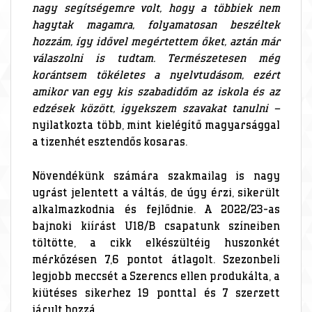
nagy segítségemre volt, hogy a többiek nem
hagytak magamra, folyamatosan beszéltek
hozzám, így idővel megértettem őket, aztán már
válaszolni is tudtam. Természetesen még
korántsem tökéletes a nyelvtudásom, ezért
amikor van egy kis szabadidőm az iskola és az
edzések között, igyekszem szavakat tanulni –
nyilatkozta több, mint kielégítő magyarsággal
a tizenhét esztendős kosaras.
Növendékünk számára szakmailag is nagy
ugrást jelentett a váltás, de úgy érzi, sikerült
alkalmazkodnia és fejlődnie. A 2022/23-as
bajnoki kiírást U18/B csapatunk színeiben
töltötte, a cikk elkészültéig huszonkét
mérkőzésen 7,6 pontot átlagolt. Szezonbeli
legjobb meccsét a Szerencs ellen produkálta, a
kiütéses sikerhez 19 ponttal és 7 szerzett
járult hozzá.