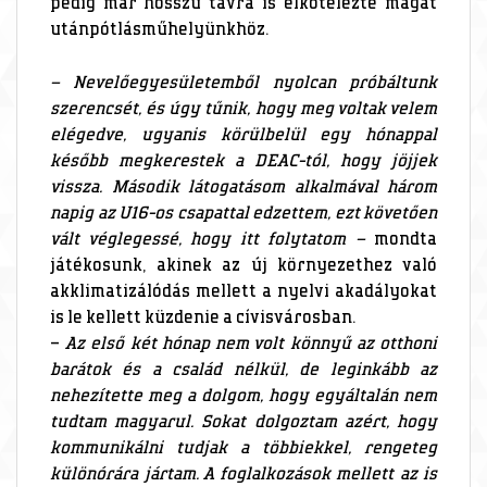
pedig már hosszú távra is elkötelezte magát
utánpótlásműhelyünkhöz.
– Nevelőegyesületemből nyolcan próbáltunk
szerencsét, és úgy tűnik, hogy meg voltak velem
elégedve, ugyanis körülbelül egy hónappal
később megkerestek a DEAC-tól, hogy jöjjek
vissza. Második látogatásom alkalmával három
napig az U16-os csapattal edzettem, ezt követően
vált véglegessé, hogy itt folytatom –
mondta
játékosunk, akinek az új környezethez való
akklimatizálódás mellett a nyelvi akadályokat
is le kellett küzdenie a cívisvárosban.
–
Az első két hónap nem volt könnyű az otthoni
barátok és a család nélkül, de leginkább az
nehezítette meg a dolgom, hogy egyáltalán nem
tudtam magyarul. Sokat dolgoztam azért, hogy
kommunikálni tudjak a többiekkel, rengeteg
különórára jártam. A foglalkozások mellett az is