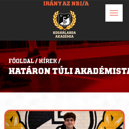
IRÁNY AZ NBI/A
FŐOLDAL
/
HÍREK
/
HATÁRON TÚLI AKADÉMIST