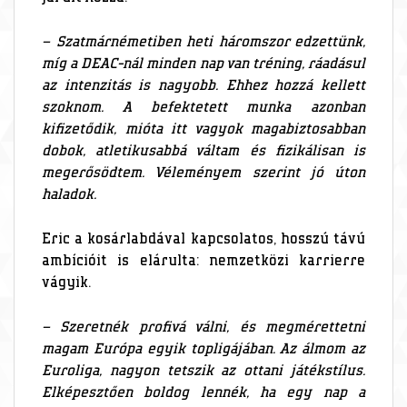
– Szatmárnémetiben heti háromszor edzettünk,
míg a DEAC-nál minden nap van tréning, ráadásul
az intenzitás is nagyobb. Ehhez hozzá kellett
szoknom. A befektetett munka azonban
kifizetődik, mióta itt vagyok magabiztosabban
dobok, atletikusabbá váltam és fizikálisan is
megerősödtem. Véleményem szerint jó úton
haladok.
Eric a kosárlabdával kapcsolatos, hosszú távú
ambícióit is elárulta: nemzetközi karrierre
vágyik.
– Szeretnék profivá válni, és megmérettetni
magam Európa egyik topligájában. Az álmom az
Euroliga, nagyon tetszik az ottani játékstílus.
Elképesztően boldog lennék, ha egy nap a