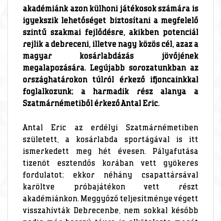
akadémiánk azon külhoni játékosok számára is
igyekszik lehetőséget biztosítani a megfelelő
szintű szakmai fejlődésre, akikben potenciál
rejlik a debreceni, illetve nagy közös cél, azaz a
magyar kosárlabdázás jövőjének
megalapozására. Legújabb sorozatunkban az
országhatárokon túlról érkező ifjoncainkkal
foglalkozunk; a harmadik rész alanya a
Szatmárnémetiből érkező Antal Eric.
Antal Eric az erdélyi Szatmárnémetiben
született, a kosárlabda sportágával is itt
ismerkedett meg hét évesen. Pályafutása
tizenöt esztendős korában vett gyökeres
fordulatot; ekkor néhány csapattársával
karöltve próbajátékon vett részt
akadémiánkon. Meggyőző teljesítménye végett
visszahívták Debrecenbe, nem sokkal később