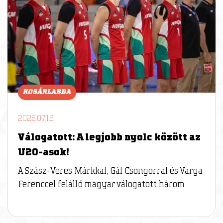
KOSÁRLABDA
2026.07.15
Válogatott: A legjobb nyolc között az
U20-asok!
A Szász-Veres Márkkal, Gál Csongorral és Varga
Ferenccel felálló magyar válogatott három