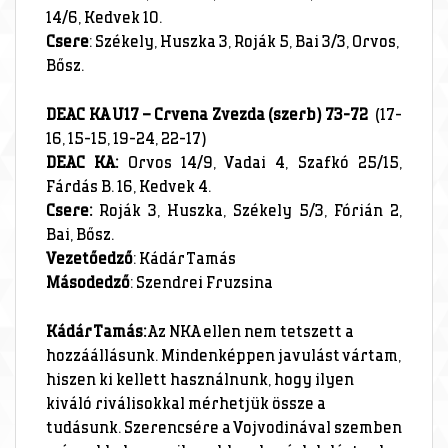
14/6, Kedvek 10.
Csere
: Székely, Huszka 3, Roják 5, Bai 3/3, Orvos,
Bősz.
DEAC KA U17 – Crvena Zvezda (szerb) 73-72
(17-
16, 15-15, 19-24, 22-17)
DEAC KA:
Orvos 14/9, Vadai 4, Szafkó 25/15,
Fárdás B. 16, Kedvek 4.
Csere:
Roják 3, Huszka, Székely 5/3, Fórián 2,
Bai, Bősz.
Vezetőedző
: Kádár Tamás
Másodedző
: Szendrei Fruzsina
Kádár Tamás:
Az NKA ellen nem tetszett a
hozzáállásunk. Mindenképpen javulást vártam,
hiszen ki kellett használnunk, hogy ilyen
kiváló riválisokkal mérhetjük össze a
tudásunk. Szerencsére a Vojvodinával szemben