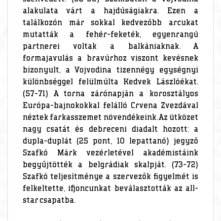
alakulata várt a hajdúságiakra. Ezen a
találkozón már sokkal kedvezőbb arcukat
mutatták a fehér-feketék, egyenrangú
partnerei voltak a balkániaknak. A
formajavulás a bravúrhoz viszont kevésnek
bizonyult, a Vojvodina tizennégy egységnyi
különbséggel felülmúlta Kedvek Lászlóékat.
(57-71) A torna zárónapján a korosztályos
Európa-bajnokokkal felálló Crvena Zvezdával
néztek farkasszemet növendékeink. Az ütközet
nagy csatát és debreceni diadalt hozott: a
dupla-duplát (25 pont, 10 lepattanó) jegyző
Szafkó Márk vezérletével akadémistáink
begyűjtötték a belgrádiak skalpját. (73-72)
Szafkó teljesítménye a szervezők figyelmét is
felkeltette, ifjoncunkat beválasztották az all-
star csapatba.