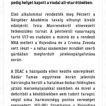
pedig helyet kapott a viadal all-star ötösében.
Első alkalommal rendezték meg Pécsett a
Rátgéber Akadémia tavaly elhunyt kiváló
edzőjéről, Ivica Mavrenskiről elnevezett
felkészülési tornát. A péntektől vasárnapig
tartó U17-es viadalon a mieink és a rendező
NKA mellett a Vojvodina és a Crvena Zvezda
vett részt – a néhai szakember mindkét szerb
gárdában megfordult játékospályafutása
során.
A DEAC a házigazda ellen kezdte szereplését.
Kádár Tamás együttese korán jelentős
hátrányba került a hatalmas fizikai fölényben
játszó mecsekaljaiakkal szemben, és mivel a
deficitből a későbbiekben sem tudott faragni,
végül sima harmincnégy pontos vereséget
szenvedett. (62-96) Szombaton a Vojvodina