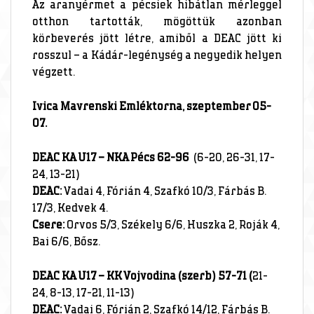
Az aranyérmet a pécsiek hibátlan mérleggel
otthon tartották, mögöttük azonban
körbeverés jött létre, amiből a DEAC jött ki
rosszul – a Kádár-legénység a negyedik helyen
végzett.
Ivica Mavrenski Emléktorna, szeptember 05-
07.
DEAC KA U17 – NKA Pécs 62-96
(6-20, 26-31, 17-
24, 13-21)
DEAC:
Vadai 4, Fórián 4, Szafkó 10/3, Fárbás B.
17/3, Kedvek 4.
Csere:
Orvos 5/3, Székely 6/6, Huszka 2, Roják 4,
Bai 6/6, Bősz.
DEAC KA U17 – KK Vojvodina (szerb) 57-71 (
21-
24, 8-13, 17-21, 11-13)
DEAC:
Vadai 6, Fórián 2, Szafkó 14/12, Fárbás B.