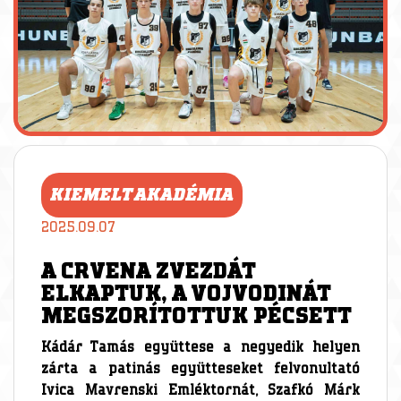
KIEMELT AKADÉMIA
2025.09.07
A CRVENA ZVEZDÁT
ELKAPTUK, A VOJVODINÁT
MEGSZORÍTOTTUK PÉCSETT
Kádár Tamás együttese a negyedik helyen
zárta a patinás együtteseket felvonultató
Ivica Mavrenski Emléktornát, Szafkó Márk