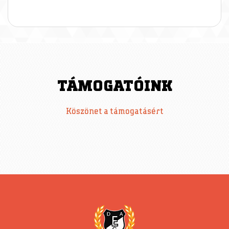
TÁMOGATÓINK
Köszönet a támogatásért