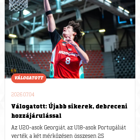
VÁLOGATOTT
2026.07.04
Válogatott: Újabb sikerek, debreceni
hozzájárulással
Az U20-asok Georgiát, az U18-asok Portugáliát
verték; a két mérkőzésen összesen 25