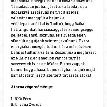
már sokkal energikusabban kosárlabdáztunk.
Támadásban jobban járattuk a labdát, de a
dobáskiválasztásunk nem volt az igazi,
valamint meggyűlt a bajunk a
védőlepattanókkal is. Tudtuk, hogy fizikai
hátrányunkat harciassággal és keménységgel
kellett ellensúlyoznunk, és a Zvezda ellen
sikerült egy újabb szinten javulnunk. Extra
energiákat mozgósítottunk és a mérkőzésen
belül is tudtunk váltani. Köszönjük a meghívást
az NKA-nak, egy nagyon rangos tornát
szerveztek Ivica emlékére. Biztos vagyok
benne, hogy a hazai bajnokságban tudjuk majd
kamatoztatni az itt szerzett tapasztalatokat.
A torna végeredménye:
1.: NKA Pécs
2.: Crvena Zvezda