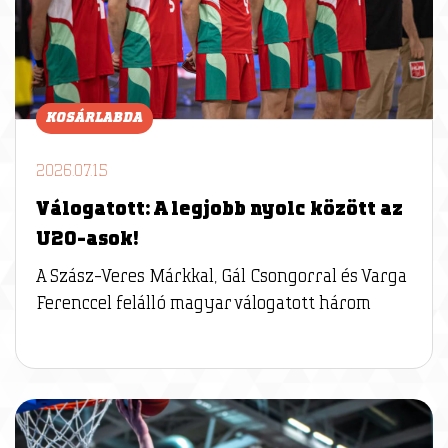
KOSÁRLABDA
2026.07.15
Válogatott: A legjobb nyolc között az
U20-asok!
A Szász-Veres Márkkal, Gál Csongorral és Varga
Ferenccel felálló magyar válogatott három