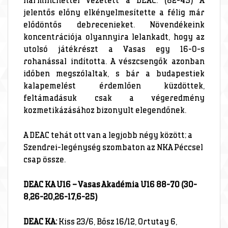
harminchéttel vezetett a DEAC. (82-45) A
jelentős előny elkényelmesítette a félig már
elődöntős debrecenieket. Növendékeink
koncentrációja olyannyira lelankadt, hogy az
utolsó játékrészt a Vasas egy 16-0-s
rohanással indította. A vészcsengők azonban
időben megszólaltak, s bár a budapestiek
kalapemelést érdemlően küzdöttek,
feltámadásuk csak a végeredmény
kozmetikázásához bizonyult elegendőnek.
A DEAC tehát ott van a legjobb négy között; a
Szendrei-legénység szombaton az NKA Péccsel
csap össze.
DEAC KA U16 – Vasas Akadémia U16 88-70 (30-
8,26-20,26-17,6-25)
DEAC KA:
Kiss 23/6, Bősz 16/12, Ortutay 6,