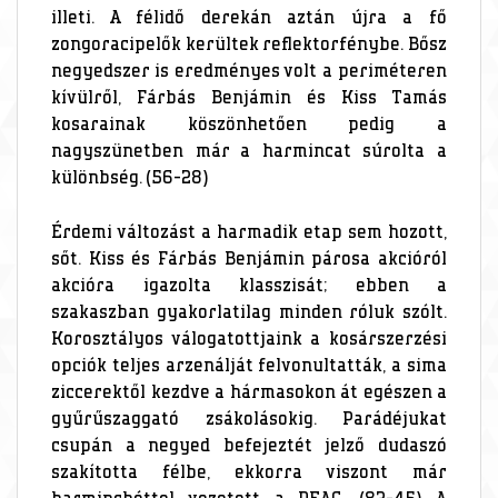
illeti. A félidő derekán aztán újra a fő
zongoracipelők kerültek reflektorfénybe. Bősz
negyedszer is eredményes volt a periméteren
kívülről, Fárbás Benjámin és Kiss Tamás
kosarainak köszönhetően pedig a
nagyszünetben már a harmincat súrolta a
különbség. (56-28)
Érdemi változást a harmadik etap sem hozott,
sőt. Kiss és Fárbás Benjámin párosa akcióról
akcióra igazolta klasszisát; ebben a
szakaszban gyakorlatilag minden róluk szólt.
Korosztályos válogatottjaink a kosárszerzési
opciók teljes arzenálját felvonultatták, a sima
ziccerektől kezdve a hármasokon át egészen a
gyűrűszaggató zsákolásokig. Parádéjukat
csupán a negyed befejeztét jelző dudaszó
szakította félbe, ekkorra viszont már