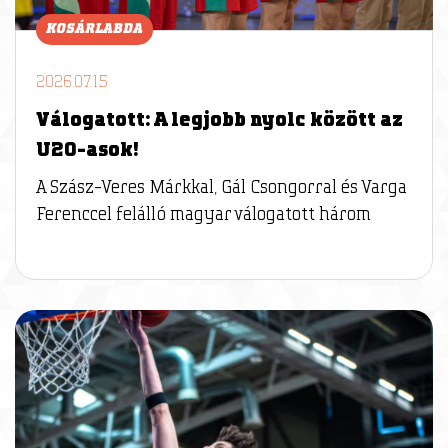
KOSÁRLABDA
2026.07.15
Válogatott: A legjobb nyolc között az
U20-asok!
A Szász-Veres Márkkal, Gál Csongorral és Varga
Ferenccel felálló magyar válogatott három