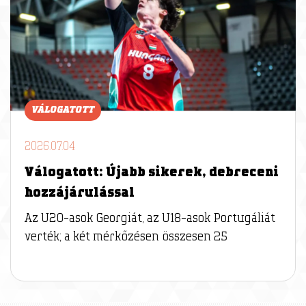
VÁLOGATOTT
2026.07.04
Válogatott: Újabb sikerek, debreceni
hozzájárulással
Az U20-asok Georgiát, az U18-asok Portugáliát
verték; a két mérkőzésen összesen 25