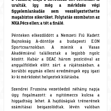
uralták, így még a mérkőzés végi
figyelemlankadás sem veszélyeztethette
magabiztos sikerüket. Folytatás szombaton az
NKA Pécs ellen; a tét a finálé.
Pénteken elkezdődött a Nemzeti Fiú Kadett
Bajnokság A-döntője a budapesti E.ON
Sportcsarnokban. A mieink a Vasas
Akadémiával találkoztak a legjobb nyolc
között. Habár a DEAC három pozícióval az
angyalföldiek előtt zárt a rájátszásban, a
korábbi egymás elleni eredmények egy igazi
ki-ki mérkőzést helyeztek kilátásba.
Szendrei Fruzsina vezetőedző néhány napja
úgy fogalmazott: a nyitómeccs kulcsa a
higgadtság lehet. A hajdúságiak trénerének
számításai beigazolódtak, lévén valóban