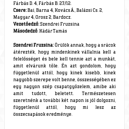
Fárbás D. 4, Fárbás B. 27/12.
Csere:
Bai, Barna 4, Kovács Á., Balázsi Cs. 2,
Magyar 4, Orosz 2, Bardocz.
Vezetőedző:
Szendrei Fruzsina
Másodedző
: Kádár Tamás
Szendrei Fruzsina:
Örülök annak, hogy a srácok
átérezték, hogy mindenkinek vállalnia kell a
felelősséget és bele kell tennie azt a munkát,
amit elvárunk tőle. Én azt gondolom, hogy
függetlenül attól, hogy kinek kisebb, kinek
nagyobb szerepe volt benne, összességében ez
egy nagyon szép csapatgyőzelem, amibe aki
amit tudott, beletett. Természetesen
szeretnénk a további két napon is jól dolgozni,
függetlenül attól, hogy mi lesz az
összecsapások eredménye.