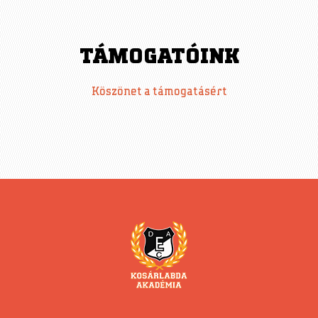
TÁMOGATÓINK
Köszönet a támogatásért