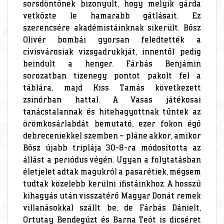
sorsdöntőnek bizonyult, hogy melyik gárda
vetkőzte le hamarabb gátlásait. Ez
szerencsére akadémistáinknak sikerült. Bősz
Olivér bombái gyorsan feledtették a
cívisvárosiak vizsgadrukkját, innentől pedig
beindult a henger. Fárbás Benjámin
sorozatban tizenegy pontot pakolt fel a
táblára, majd Kiss Tamás következett
zsinórban hattal. A Vasas játékosai
tanácstalannak és hitehagyottnak tűntek az
örömkosárlabdát bemutató, ezer fokon égő
debreceniekkel szemben – pláne akkor, amikor
Bősz újabb triplája 30-8-ra módosította az
állást a periódus végén. Ugyan a folytatásban
életjelet adtak magukról a pasarétiek, mégsem
tudtak közelebb kerülni ifistáinkhoz. A hosszú
kihagyás után visszatérő Magyar Donát remek
villanásokkal szállt be, de Fárbás Dánielt,
Ortutay Bendegúzt és Barna Teót is dicséret