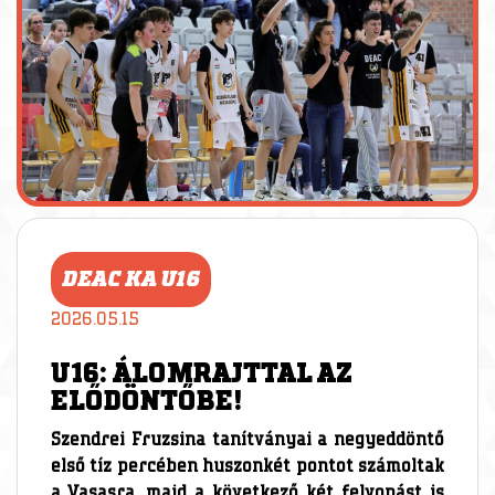
DEAC KA U16
2026.05.15
U16: ÁLOMRAJTTAL AZ
ELŐDÖNTŐBE!
Szendrei Fruzsina tanítványai a negyeddöntő
első tíz percében huszonkét pontot számoltak
a Vasasra, majd a következő két felvonást is