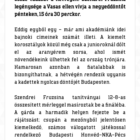
legénysége a Vasas ellen vívja a negyeddöntőt
pénteken, 15 óra 30 perckor.
Eddig egyből egy – már ami akadémiánk idei
bajnoki címeinek számát illeti. A kiemelt
korosztályok közül még csak a junioroknál dőlt
el az aranyérem sorsa, ahol ismét
növendékeink ülhettek fel az ország trónjára.
Hamarosan azonban a fiatalabbak is
bizonyíthatnak, a hétvégén rendezik ugyanis
a kadettek nyolcas döntőjét Budapesten.
Szendrei Fruzsina tanítványai 12-8-as
összesített mérleggel masíroztak be a fináléba.
A gárda a harmadik helyen fejezte be a
rájátszást; csupán a mezőnyből jelentősen
kiemelkedő, számos válogatott játékossal
rendelkező Budapesti Honvéd–NKA–Pécs