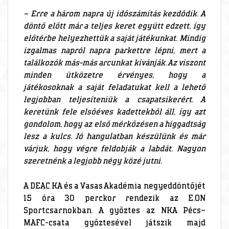
– Erre a három napra új időszámítás kezdődik. A
döntő előtt már a teljes keret együtt edzett, így
előtérbe helyezhettük a saját játékunkat. Mindig
izgalmas napról napra parkettre lépni, mert a
találkozók más-más arcunkat kívánják. Az viszont
minden ütközetre érvényes, hogy a
játékosoknak a saját feladatukat kell a lehető
legjobban teljesíteniük a csapatsikerért. A
keretünk fele elsőéves kadettekből áll, így azt
gondolom, hogy az első mérkőzésen a higgadtság
lesz a kulcs. Jó hangulatban készülünk és már
várjuk, hogy végre feldobják a labdát. Nagyon
szeretnénk a legjobb négy közé jutni.
A DEAC KA és a Vasas Akadémia negyeddöntőjét
15 óra 30 perckor rendezik az E.ON
Sportcsarnokban. A győztes az NKA Pécs–
MAFC-csata győztesével játszik majd