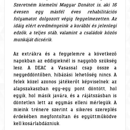
Szeretném kiemelni Magyar Donátot is, aki 16
évesen egy másfél éves rehabilitációs
folyamatot dolgozott végig fegyelmezetten. Az
idáig elért eredményeink a korábbi és jelenlegi
edzők, a teljes stáb, valamint a családok közös
munkáját dicsérik
.
Az extrákra és a fegyelemre a következő
napokban az eddigieknél is nagyobb szükség
lesz. A DEAC a Vasassal csap össze a
negyeddöntőben, hibázási lehetőség nincs. A
felek közel azonos játékerőt képviselnek: az
alapszakaszban egy-egy pont döntött, hol
egyik, hol másik javára, és a rájátszásban is
döntetlen lett az egymás elleni mérlegük. A
mieink trénere szerint a sikeres szereplés
érdekében megfontoltan és együttműködve
kell kosárlabdázniuk.