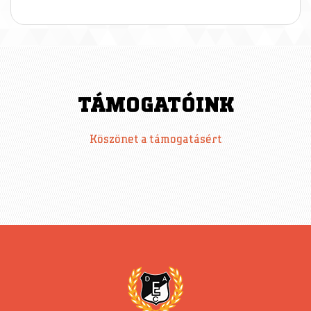
TÁMOGATÓINK
Köszönet a támogatásért