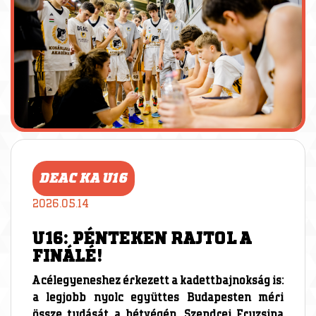
DEAC KA U16
2026.05.14
U16: PÉNTEKEN RAJTOL A
FINÁLÉ!
A célegyeneshez érkezett a kadettbajnokság is:
a legjobb nyolc együttes Budapesten méri
össze tudását a hétvégén. Szendrei Fruzsina