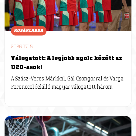
KOSÁRLABDA
2026.07.15
Válogatott: A legjobb nyolc között az
U20-asok!
A Szász-Veres Márkkal, Gál Csongorral és Varga
Ferenccel felálló magyar válogatott három