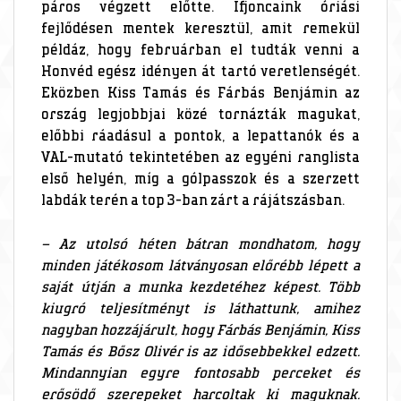
páros végzett előtte. Ifjoncaink óriási
fejlődésen mentek keresztül, amit remekül
példáz, hogy februárban el tudták venni a
Honvéd egész idényen át tartó veretlenségét.
Eközben Kiss Tamás és Fárbás Benjámin az
ország legjobbjai közé tornázták magukat,
előbbi ráadásul a pontok, a lepattanók és a
VAL-mutató tekintetében az egyéni ranglista
első helyén, míg a gólpasszok és a szerzett
labdák terén a top 3-ban zárt a rájátszásban.
– Az utolsó héten bátran mondhatom, hogy
minden játékosom látványosan előrébb lépett a
saját útján a munka kezdetéhez képest. Több
kiugró teljesítményt is láthattunk, amihez
nagyban hozzájárult, hogy Fárbás Benjámin, Kiss
Tamás és Bősz Olivér is az idősebbekkel edzett.
Mindannyian egyre fontosabb perceket és
erősödő szerepeket harcoltak ki maguknak.