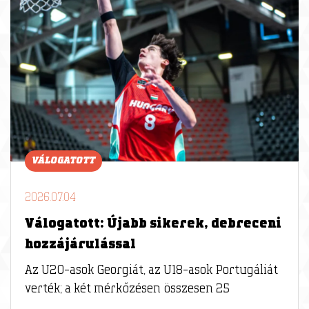
VÁLOGATOTT
2026.07.04
Válogatott: Újabb sikerek, debreceni
hozzájárulással
Az U20-asok Georgiát, az U18-asok Portugáliát
verték; a két mérkőzésen összesen 25