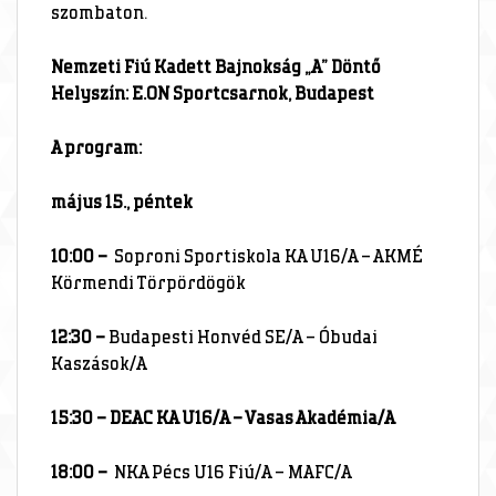
szombaton.
Nemzeti Fiú Kadett Bajnokság „A” Döntő
Helyszín: E.ON Sportcsarnok, Budapest
A program:
május 15., péntek
10:00 –
Soproni Sportiskola KA U16/A – AKMÉ
Körmendi Törpördögök
12:30 –
Budapesti Honvéd SE/A – Óbudai
Kaszások/A
15:30 – DEAC KA U16/A – Vasas Akadémia/A
18:00 –
NKA Pécs U16 Fiú/A – MAFC/A