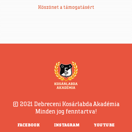
Köszönet a támogatásért
© 2021 Debreceni Kosárlabda Akadémia
Minden jog fenntartva!
FACEBOOK
INSTAGRAM
YOUTUBE