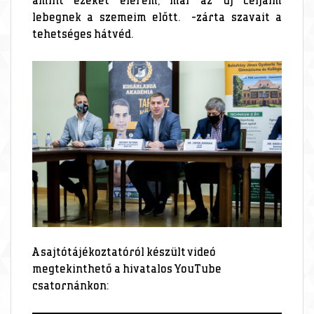
amint ezeket elérem, már az új céljaim
lebegnek a szemeim előtt. -zárta szavait a
tehetséges hátvéd.
A sajtótájékoztatóról készült videó
megtekinthető a hivatalos YouTube
csatornánkon: