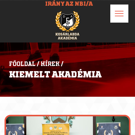
IRÁNY AZ NBI/A
FŐOLDAL
/
HÍREK
/
KIEMELT AKADÉMIA