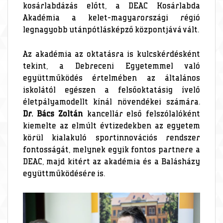
kosárlabdázás előtt, a DEAC Kosárlabda
Akadémia a kelet-magyarországi régió
legnagyobb utánpótlásképző központjává vált.
Az akadémia az oktatásra is kulcskérdésként
tekint, a Debreceni Egyetemmel való
együttműködés értelmében az általános
iskolától egészen a felsőoktatásig ívelő
életpályamodellt kínál növendékei számára.
Dr. Bács Zoltán
kancellár első felszólalóként
kiemelte az elmúlt évtizedekben az egyetem
körül kialakuló sportinnovációs rendszer
fontosságát, melynek egyik fontos partnere a
DEAC, majd kitért az akadémia és a Balásházy
együttműködésére is.