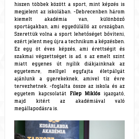
hiszen többek között a sport, mint képzés is
megjelent az iskolában. -Debrecenben három
kiemelt akadémia van, különböző
sportágakban, ami egyedülálló az országban.
Szerettük volna a sport lehetőséget bővíteni,
ezért jelent meg újra a technikum a képzésben.
Ez egy öt éves képzés, ami érettségit és
szakmai végzettséget is ad. s az emelt szint
miatt egyenes út nyílik diákjainknak az
egyetemre, mellyel egyfajta életpályát
ajánlunk a gyerekeknek, amivel tíz évre
tervezhetnek. -foglalta össze az iskola és az
egyetem kapcsolatát
Filep Miklós
igazgató,
majd kitért az akadémiával való
megállapodásra is.