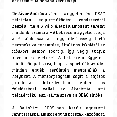
egyetem tulajdonába kerül majd.
Dr. Jávor András
a város, az egyetem és a DEAC
példátlan együttműködési rendszeréről
beszélt, mely kiváló életpályamodellt teremt
mindenki számára. – A Debreceni Egyetem célja
a fiatalok számára egy élethosszig tartó
perspektíva teremtése, általános iskolától az
időskori senior sportig, így végig tudjuk
követni az életüket. A Debreceni Egyetem
mindig figyelt arra, hogy a sportolók az élet
minden egyéb területén megtalálják a
helyüket. A mentorprogram segít a sajátos
problémák leküzdésében, ebben is
felelősséget vállal az Akadémia, ami
példaértékű lesz. -zárta szavait a DEAC elnöke.
A Balásházy 2009-ben került egyetemi
fenntartásba, amikor egy új korszak kezdődött,