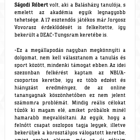
Ságodi Róbert
volt, aki a Balásházy tanulója, s
emelett az akadémia egyik legnagyobb
tehetsége. A 17 esztendős játékos már Jorgosz
Vovorasz érdeklődését is felkeltette, így
bekerült a DEAC-Tungsram keretébe is.
-Ez a megállapodás nagyban megkönnyíti a
dolgomat, nem kell választanom a tanulás és
sport között, mindenki támogat ebben. Az idei
szezonban felkérést kaptam az NBI/A-
csoportos keretbe, igy ez több edzést és
hiányzást eredményez, de az online
tananyagnak köszönhetőben ez nem jelent
számomra problémát. Mindig reális célokat
tűzők ki magam elé, amiket próbálok minél
hamarabb megvalósítani. Az egyik, hogy a
felnőtt csapat oszlopos tagja legyek, illetve
bekerüljek a korosztályos válogatott keretbe,