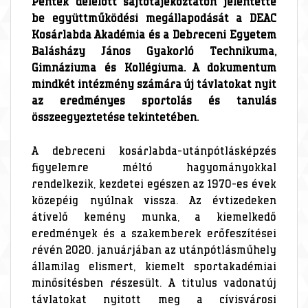
Péntek délelőtt sajtótájékoztatón jelentette
be együttműködési megállapodását a DEAC
Kosárlabda Akadémia és a Debreceni Egyetem
Balásházy János Gyakorló Technikuma,
Gimnáziuma és Kollégiuma. A dokumentum
mindkét intézmény számára új távlatokat nyit
az eredményes sportolás és tanulás
összeegyeztetése tekintetében.
A debreceni kosárlabda-utánpótlásképzés
figyelemre méltó hagyományokkal
rendelkezik, kezdetei egészen az 1970-es évek
közepéig nyúlnak vissza. Az évtizedeken
átívelő kemény munka, a kiemelkedő
eredmények és a szakemberek erőfeszítései
révén 2020. januárjában az utánpótlásműhely
államilag elismert, kiemelt sportakadémiai
minősítésben részesült. A titulus vadonatúj
távlatokat nyitott meg a cívisvárosi