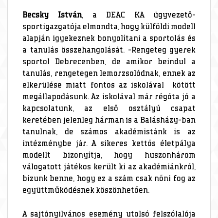
Becsky István
, a DEAC KA ügyvezető-
sportigazgatója elmondta, hogy külföldi modell
alapján igyekeznek bonyolítani a sportolás és
a tanulás összehangolását. -Rengeteg gyerek
sportol Debrecenben, de amikor beindul a
tanulás, rengetegen lemorzsolódnak, ennek az
elkerülése miatt fontos az iskolával kötött
megállapodásunk. Az iskolával már régóta jó a
kapcsolatunk, az első osztályú csapat
keretében jelenleg hárman is a Balásházy-ban
tanulnak, de számos akadémistánk is az
intézménybe jár. A sikeres kettős életpálya
modellt bizonyítja, hogy huszonhárom
válogatott játékos került ki az akadémiánkról,
bízunk benne, hogy ez a szám csak nőni fog az
együttműködésnek köszönhetően.
A sajtónyilvános esemény utolsó felszólalója