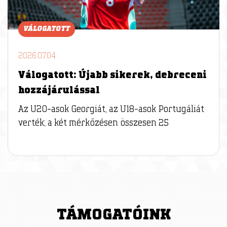
VÁLOGATOTT
2026.07.04
Válogatott: Újabb sikerek, debreceni
hozzájárulással
Az U20-asok Georgiát, az U18-asok Portugáliát
verték; a két mérkőzésen összesen 25
TÁMOGATÓINK