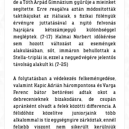
de a Tóth Árpád Gimnázium gyűrűje a mieinket
segítette. Erre reagálva aztán módosították
taktikájukat az itáliaiak, s fizikai fölényük
érvényre juttatásával a nyitó felvonás
hajrájára kétszámjegyű különbséggel
megléptek. (7-17) Halmai Norbert időkérése
sem hozott változást az események
alakulásában, sőt, immáron behullottak a
Stella-triplái is, ezzel a negyed végére jelentős
távolság alakult ki. (7-25)
A folytatásban a védekezés felkeményedése,
valamint Kapic Adrián hárompontosa és Varga
Ferenc bátor betörései adtak okot a
debrecenieknek bizakodásra, de csupán
apránként olvadt a felek közötti differencia. A
félidőhöz közelítve juniorjaink több
alkalommal is tíz egységnyire zárkóztak, ennél
feljebb viszont nem sikerült kerülniük