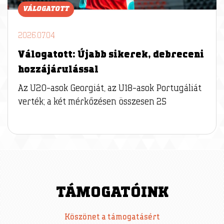
VÁLOGATOTT
2026.07.04
Válogatott: Újabb sikerek, debreceni
hozzájárulással
Az U20-asok Georgiát, az U18-asok Portugáliát
verték; a két mérkőzésen összesen 25
TÁMOGATÓINK
Köszönet a támogatásért