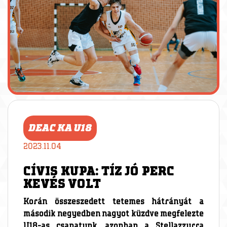
DEAC KA U18
2023.11.04
CÍVIS KUPA: TÍZ JÓ PERC
KEVÉS VOLT
Korán összeszedett tetemes hátrányát a
második negyedben nagyot küzdve megfelezte
U18-as csapatunk, azonban a Stellazzurra