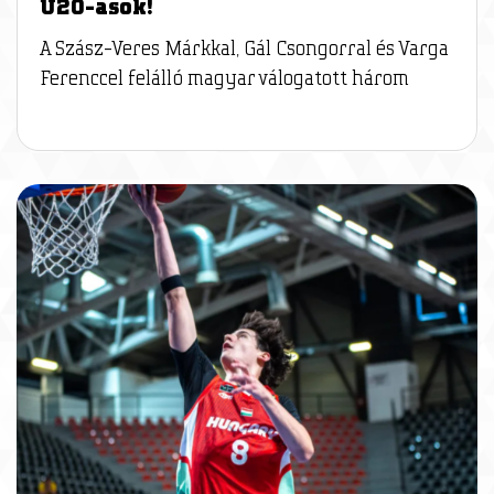
U20-asok!
A Szász-Veres Márkkal, Gál Csongorral és Varga
Ferenccel felálló magyar válogatott három