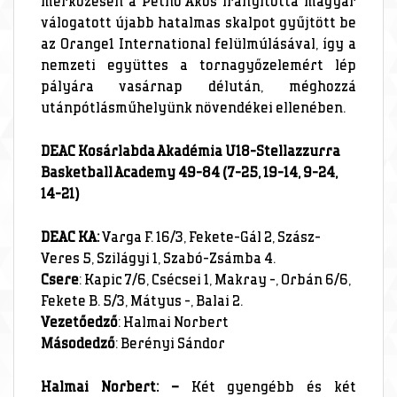
mérkőzésén a Pethő Ákos irányította magyar
válogatott újabb hatalmas skalpot gyűjtött be
az Orange1 International felülmúlásával, így a
nemzeti együttes a tornagyőzelemért lép
pályára vasárnap délután, méghozzá
utánpótlásműhelyünk növendékei ellenében.
DEAC Kosárlabda Akadémia U18-Stellazzurra
Basketball Academy 49-84 (7-25, 19-14, 9-24,
14-21)
DEAC KA:
Varga F. 16/3, Fekete-Gál 2, Szász-
Veres 5, Szilágyi 1, Szabó-Zsámba 4.
Csere
: Kapic 7/6, Csécsei 1, Makray -, Orbán 6/6,
Fekete B. 5/3, Mátyus -, Balai 2.
Vezetőedző
: Halmai Norbert
Másodedző
: Berényi Sándor
Halmai Norbert: –
Két gyengébb és két