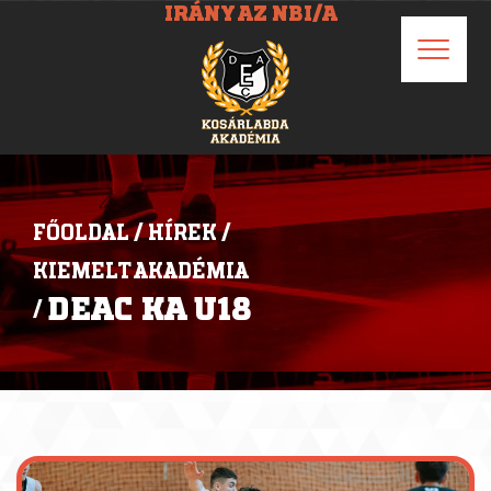
IRÁNY AZ NBI/A
FŐOLDAL
/
HÍREK
/
KIEMELT AKADÉMIA
DEAC KA U18
/