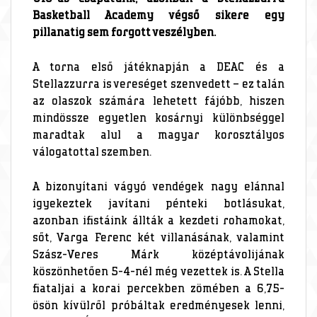
Basketball Academy végső sikere egy
pillanatig sem forgott veszélyben.
A torna első játéknapján a DEAC és a
Stellazzurra is vereséget szenvedett – ez talán
az olaszok számára lehetett fájóbb, hiszen
mindössze egyetlen kosárnyi különbséggel
maradtak alul a magyar korosztályos
válogatottal szemben.
A bizonyítani vágyó vendégek nagy elánnal
igyekeztek javítani pénteki botlásukat,
azonban ifistáink állták a kezdeti rohamokat,
sőt, Varga Ferenc két villanásának, valamint
Szász-Veres Márk középtávolijának
köszönhetően 5-4-nél még vezettek is. A Stella
fiataljai a korai percekben zömében a 6,75-
ösön kívülről próbáltak eredményesek lenni,