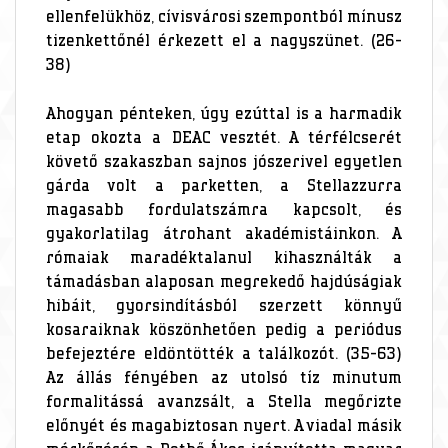
ellenfelükhöz, cívisvárosi szempontból mínusz
tizenkettőnél érkezett el a nagyszünet. (26-
38)
Ahogyan pénteken, úgy ezúttal is a harmadik
etap okozta a DEAC vesztét. A térfélcserét
követő szakaszban sajnos jószerivel egyetlen
gárda volt a parketten, a Stellazzurra
magasabb fordulatszámra kapcsolt, és
gyakorlatilag átrohant akadémistáinkon. A
rómaiak maradéktalanul kihasználták a
támadásban alaposan megrekedő hajdúságiak
hibáit, gyorsindításból szerzett könnyű
kosaraiknak köszönhetően pedig a periódus
befejeztére eldöntötték a találkozót. (35-63)
Az állás fényében az utolsó tíz minutum
formalitássá avanzsált, a Stella megőrizte
előnyét és magabiztosan nyert. A viadal másik