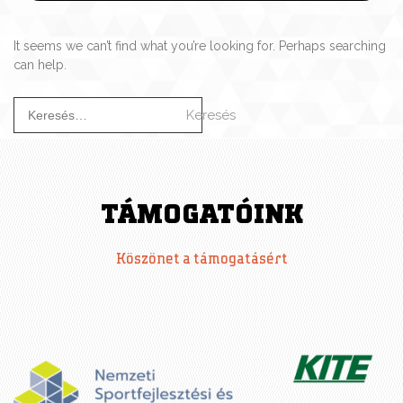
It seems we can’t find what you’re looking for. Perhaps searching
can help.
K
e
r
e
s
é
TÁMOGATÓINK
s
:
Köszönet a támogatásért