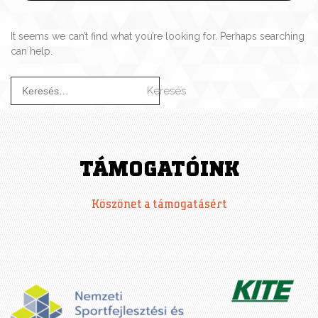
It seems we can’t find what you’re looking for. Perhaps searching
can help.
K
e
r
e
s
é
TÁMOGATÓINK
s
:
Köszönet a támogatásért