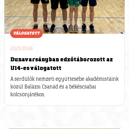
VÁLOGATOTT
2025.05.06
Dunavarsányban edzőtáborozott az
U14-es válogatott
A serdülők nemzeti együttesébe akadémistáink
közül Balázsi Csanád és a békéscsabai
kölcsönjátékos,