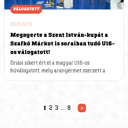
VÁLOGATOTT
2025.02.03
Megnyerte a Szent István-kupát a
Szafkó Márkot is soraiban tudó U16-
os válogatott!
Óriási sikert ért el a magyar U16-os
fiúválogatott, mely aranyérmet szerzett a
1
2
3
…
8
»
P