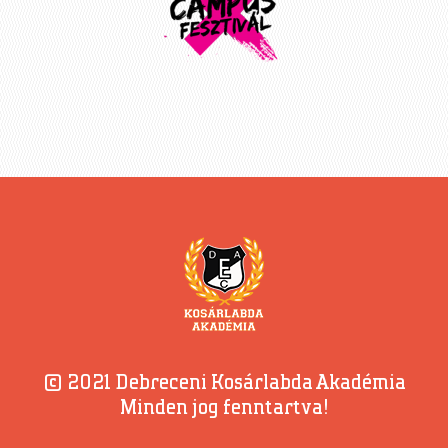
© 2021 Debreceni Kosárlabda Akadémia
Minden jog fenntartva!