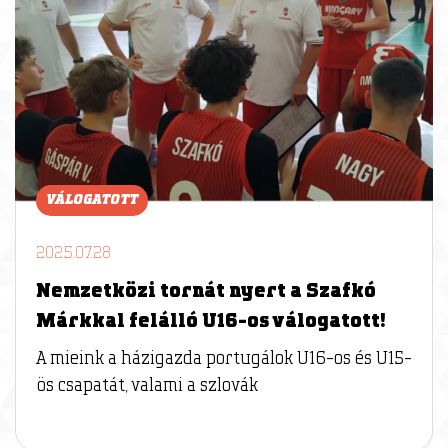
VÁLOGATOTT
2025.07.28
Nemzetközi tornát nyert a Szafkó
Márkkal felálló U16-os válogatott!
A mieink a házigazda portugálok U16-os és U15-
ös csapatát, valami a szlovák