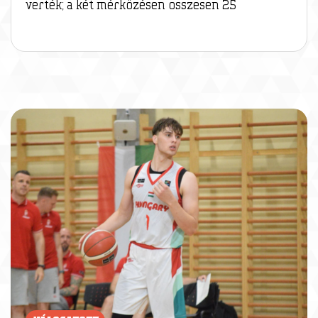
verték; a két mérkőzésen összesen 25