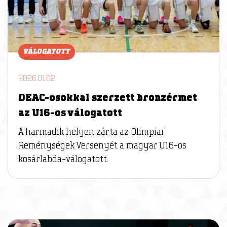
VÁLOGATOTT
2026.01.02
DEAC-osokkal szerzett bronzérmet
az U16-os válogatott
A harmadik helyen zárta az Olimpiai
Reménységek Versenyét a magyar U16-os
kosárlabda-válogatott.