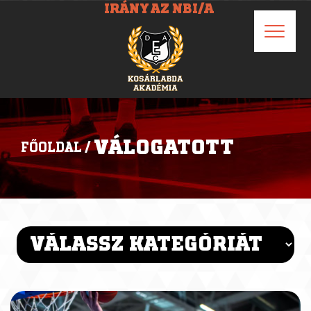
IRÁNY AZ NBI/A
VÁLOGATOTT
FŐOLDAL
/