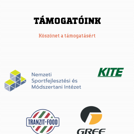
A
TÁMOGATÓINK
G
Köszönet a támogatásért
E
S
: