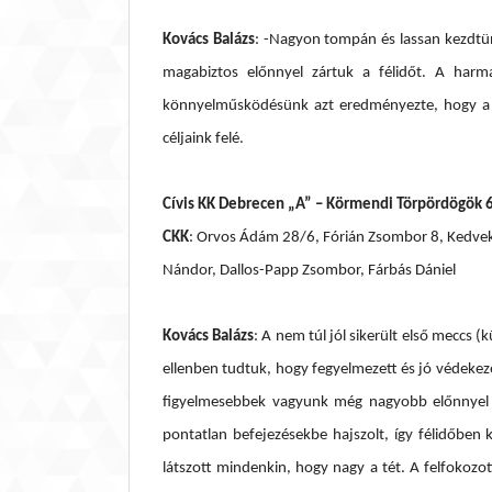
Kovács Balázs
: -Nagyon tompán és lassan kezdtü
magabiztos előnnyel zártuk a félidőt. A harm
könnyelműsködésünk azt eredményezte, hogy a 24
céljaink felé.
Cívis KK Debrecen „A” – Körmendi Törpördögök 6
CKK
: Orvos Ádám 28/6, Fórián Zsombor 8, Kedvek 
Nándor, Dallos-Papp Zsombor, Fárbás Dániel
Kovács Balázs
: A nem túl jól sikerült első meccs
ellenben tudtuk, hogy fegyelmezett és jó védekezé
figyelmesebbek vagyunk még nagyobb előnnyel z
pontatlan befejezésekbe hajszolt, így félidőben
látszott mindenkin, hogy nagy a tét. A felfoko