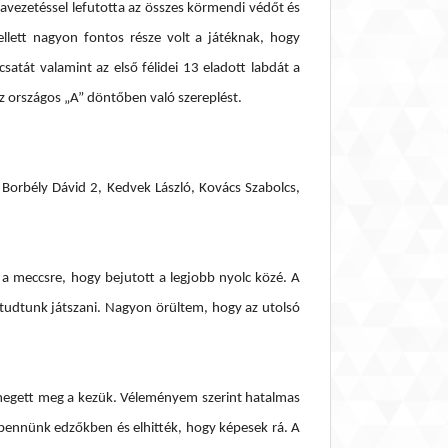
avezetéssel lefutotta az összes körmendi védőt és
llett nagyon fontos része volt a játéknak, hogy
atát valamint az első félidei 13 eladott labdát a
az országos „A” döntőben való szereplést.
orbély Dávid 2, Kedvek László, Kovács Szabolcs,
 a meccsre, hogy bejutott a legjobb nyolc közé. A
 tudtunk játszani. Nagyon örültem, hogy az utolsó
emegett meg a kezük. Véleményem szerint hatalmas
bennünk edzőkben és elhitték, hogy képesek rá. A