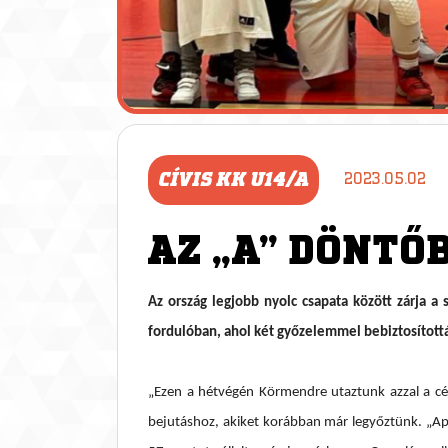
CÍVIS KK U14/A
2023.05.02
AZ „A” DÖNTŐ
Az ország legjobb nyolc csapata között zárja a
fordulóban, ahol két győzelemmel bebiztosítottá
„Ezen a hétvégén Körmendre utaztunk azzal a céll
bejutáshoz, akiket korábban már legyőztünk. „A