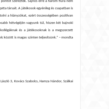
0 pontot szereztek. Sajnos erre a három fiúra nem
tta társait. A játékosok egyénileg és csapatban is
olni a hiányzókat, ezért összességében pozitívan
osabb hétvégéjén vagyunk túl, hiszen két bajnoki
 kollégáknak és a játékosoknak is a megszerzett
c között is magas szinten teljesítsünk.” – mondta
László 3, Kovács Szabolcs, Hamza Nándor, Szálkai