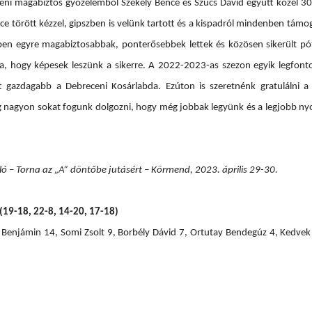
leni magabiztos győzelemből Székely Bence és Szűcs Dávid együtt közel 3
 törött kézzel, gipszben is velünk tartott és a kispadról mindenben támoga
en egyre magabiztosabbak, ponterősebbek lettek és közösen sikerült pót
a, hogy képesek leszünk a sikerre. A 2022-2023-as szezon egyik legfont
t gazdagabb a Debreceni Kosárlabda. Ezúton is szeretnénk gratulálni a
 nagyon sokat fogunk dolgozni, hogy még jobbak legyünk és a legjobb nyol
ló – Torna az „A” döntőbe jutásért – Körmend, 2023. április 29-30.
(19-18, 22-8, 14-20, 17-18)
Benjámin 14, Somi Zsolt 9, Borbély Dávid 7, Ortutay Bendegúz 4, Kedvek 