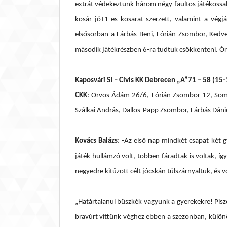
extrát védekeztünk három négy faultos játékossal
kosár jó+1-es kosarat szerzett, valamint a vég
elsősorban a Fárbás Beni, Fórián Zsombor, Kedvek
második játékrészben 6-ra tudtuk csökkenteni. Óriá
Kaposvári SI – Cívis KK Debrecen „A”71 – 58 (15-
CKK
: Orvos Ádám 26/6, Fórián Zsombor 12, Somi
Szálkai András, Dallos-Papp Zsombor, Fárbás Dáni
Kovács Balázs
: -Az első nap mindkét csapat két 
játék hullámzó volt, többen fáradtak is voltak, 
negyedre kitűzött célt jócskán túlszárnyaltuk, és v
„Határtalanul büszkék vagyunk a gyerekekre! Pis
bravúrt vittünk véghez ebben a szezonban, külön