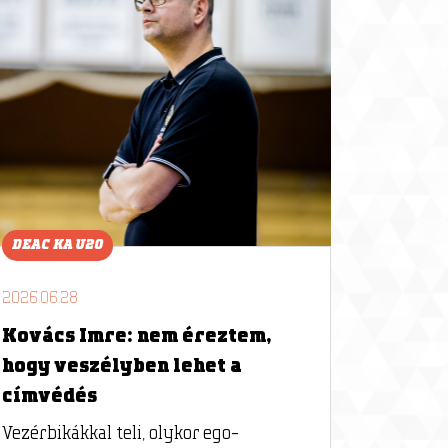
DEAC KA U20
2026.06.28
Kovács Imre: nem éreztem,
hogy veszélyben lehet a
címvédés
Vezérbikákkal teli, olykor ego-