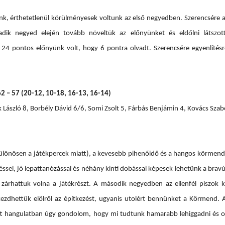
nk, érthetetlenül körülményesek voltunk az első negyedben. Szerencsére 
adik negyed elején tovább növeltük az előnyünket és eldőlni látszo
 pontos előnyünk volt, hogy 6 pontra olvadt. Szerencsére egyenlítésr
2 – 57 (20-12, 10-18, 16-13, 16-14)
László 8, Borbély Dávid 6/6, Somi Zsolt 5, Fárbás Benjámin 4, Kovács Szab
 (különösen a játékpercek miatt), a kevesebb pihenőidő és a hangos körmendi
ssel, jó lepattanózással és néhány kinti dobással képesek lehetünk a brav
árhattuk volna a játékrészt. A második negyedben az ellenfél piszok
 kezdhettük elölről az építkezést, ugyanis utolért bennünket a Körmend. 
zott hangulatban úgy gondolom, hogy mi tudtunk hamarabb lehiggadni és