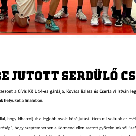
BE JUTOTT SERDÜLŐ 
 szezont a Cívis KK U14-es gárdája, Kovács Balázs és Cserfalvi István 
k helyüket a fináléban.
al, hogy kiharcoljuk a legjobb nyolc közé jutást. Nem mi voltunk az esél
próság”, hogy szeptemberben a Körmend ellen aratott győzelmünkből Szaf