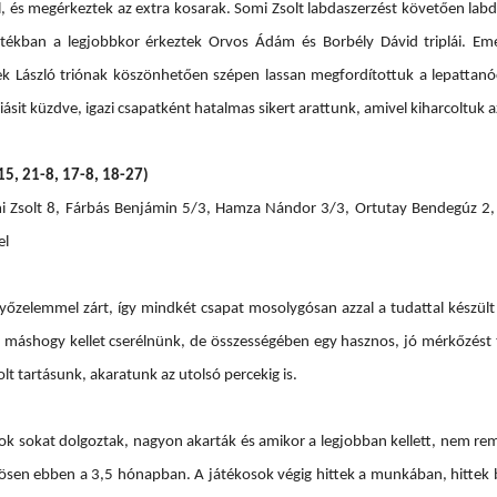
, és megérkeztek az extra kosarak. Somi Zsolt labdaszerzést követően labd
játékban a legjobbkor érkeztek Orvos Ádám és Borbély Dávid triplái. Eme
 László triónak köszönhetően szépen lassan megfordítottuk a lepattanócs
sit küzdve, igazi csapatként hatalmas sikert arattunk, amivel kiharcoltuk 
15, 21-8, 17-8, 18-27)
 Zsolt 8, Fárbás Benjámin 5/3, Hamza Nándor 3/3, Ortutay Bendegúz 2, B
el
győzelemmel zárt, így mindkét csapat mosolygósan azzal a tudattal készült
így máshogy kellet cserélnünk, de összességében egy hasznos, jó mérkőzést
olt tartásunk, akaratunk az utolsó percekig is.
zok sokat dolgoztak, nagyon akarták és amikor a legjobban kellett, nem r
ösen ebben a 3,5 hónapban. A játékosok végig hittek a munkában, hittek 