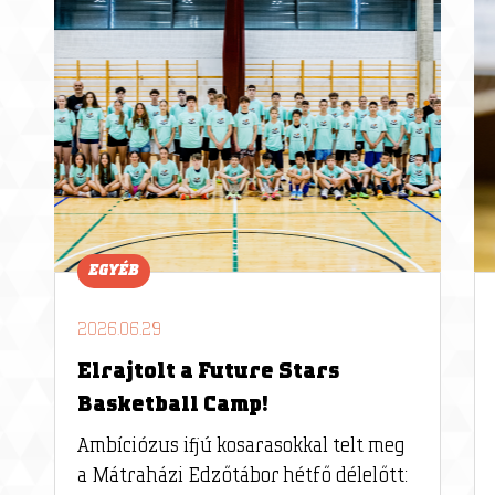
EGYÉB
2026.06.29
Elrajtolt a Future Stars
Basketball Camp!
Ambíciózus ifjú kosarasokkal telt meg
a Mátraházi Edzőtábor hétfő délelőtt: