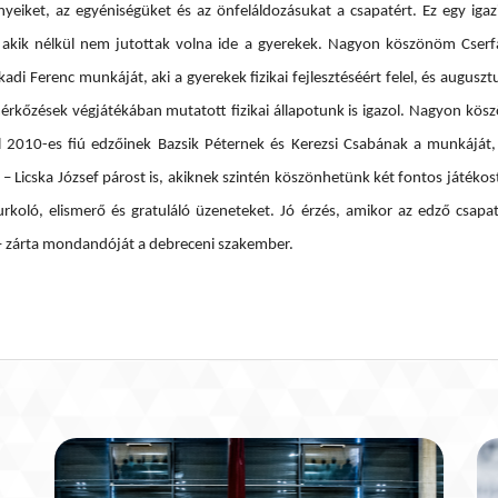
eiket, az egyéniségüket és az önfeláldozásukat a csapatért. Ez egy igazi
akik nélkül nem jutottak volna ide a gyerekek. Nagyon köszönöm Cserfa
kadi Ferenc munkáját, aki a gyerekek fizikai fejlesztéséért felel, és augu
érkőzések végjátékában mutatott fizikai állapotunk is igazol. Nagyon k
 2010-es fiú edzőinek Bazsik Péternek és Kerezsi Csabának a munkáját, 
 – Licska József párost is, akiknek szintén köszönhetünk két fontos játé
rkoló, elismerő és gratuláló üzeneteket. Jó érzés, amikor az edző csapa
„ – zárta mondandóját a debreceni szakember.