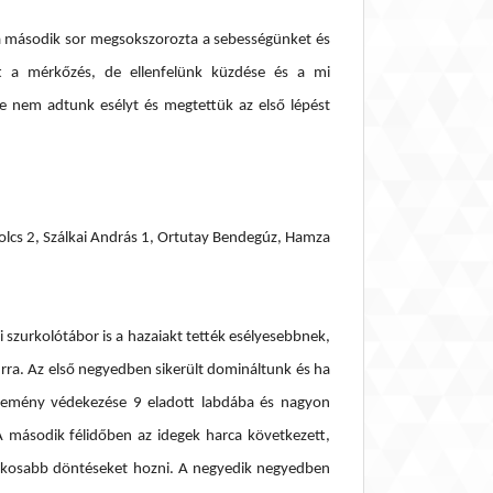
a második sor megsokszorozta a sebességünket és
tt a mérkőzés, de ellenfelünk küzdése és a mi
e nem adtunk esélyt és megtettük az első lépést
olcs 2, Szálkai András 1, Ortutay Bendegúz, Hamza
 szurkolótábor is a hazaiakt tették esélyesebbnek,
úrra. Az első negyedben sikerült domináltunk és ha
 kemény védekezése 9 eladott labdába és nagyon
A második félidőben az idegek harca következett,
 okosabb döntéseket hozni. A negyedik negyedben