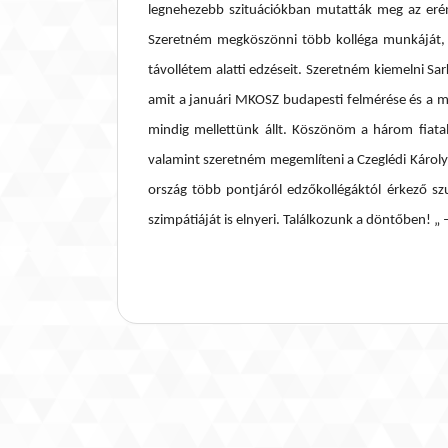
legnehezebb szituációkban mutatták meg az erény
Szeretném megköszönni több kolléga munkáját, 
távollétem alatti edzéseit. Szeretném kiemelni Sar
amit a januári MKOSZ budapesti felmérése és a m
mindig mellettünk állt. Köszönöm a három fiatal
valamint szeretném megemlíteni a Czeglédi Károly
ország több pontjáról edzőkollégáktól érkező szu
szimpátiáját is elnyeri. Találkozunk a döntőben! 