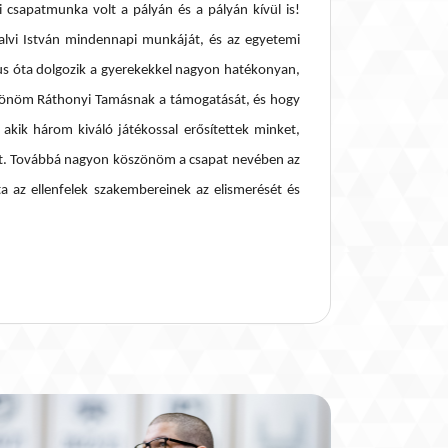
 csapatmunka volt a pályán és a pályán kívül is!
lvi István mindennapi munkáját, és az egyetemi
sztus óta dolgozik a gyerekekkel nagyon hatékonyan,
öszönöm Ráthonyi Tamásnak a támogatását, és hogy
akik három kiváló játékossal erősítettek minket,
kost. Továbbá nagyon köszönöm a csapat nevében az
ta az ellenfelek szakembereinek az elismerését és