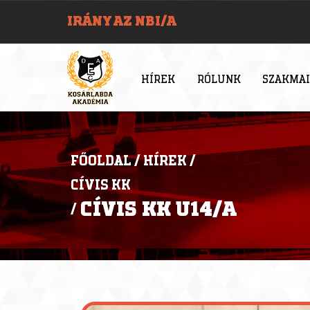
IRÁNY AZ NBI/A
HÍREK
RÓLUNK
SZAKMAI
FŐOLDAL
/
HÍREK
/
CÍVIS KK
CÍVIS KK U14/A
/