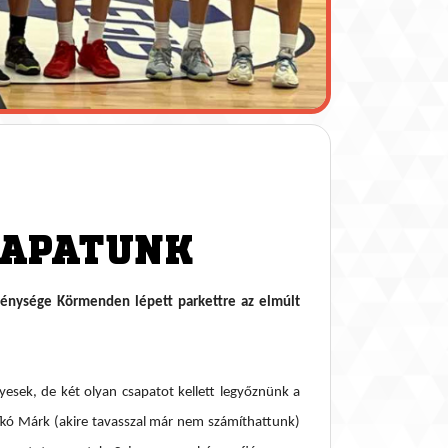
CSAPATUNK
legénysége Körmenden lépett parkettre az elmúlt
yesek, de két olyan csapatot kellett legyőznünk a
kó Márk (akire tavasszal már nem számíthattunk)