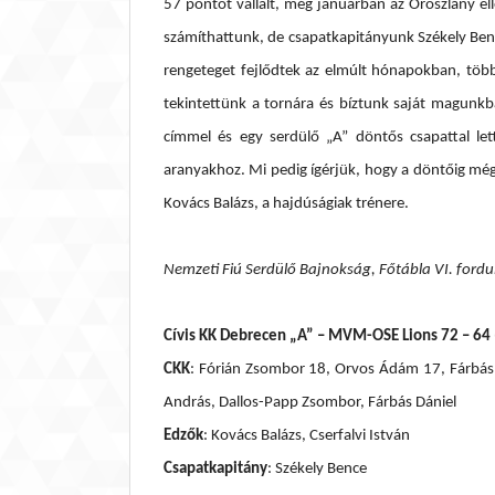
57 pontot vállalt, még januárban az Oroszlány el
számíthattunk, de csapatkapitányunk Székely Bence
rengeteget fejlődtek az elmúlt hónapokban, több
tekintettünk a tornára és bíztunk saját magunkb
címmel és egy serdülő „A” döntős csapattal let
aranyakhoz. Mi pedig ígérjük, hogy a döntőig még
Kovács Balázs, a hajdúságiak trénere.
Nemzeti Fiú Serdülő Bajnokság, Főtábla VI. fordu
Cívis KK Debrecen „A” – MVM-OSE Lions 72 – 64 
CKK
: Fórián Zsombor 18, Orvos Ádám 17, Fárbás 
András, Dallos-Papp Zsombor, Fárbás Dániel
Edzők
: Kovács Balázs, Cserfalvi István
Csapatkapitány
: Székely Bence