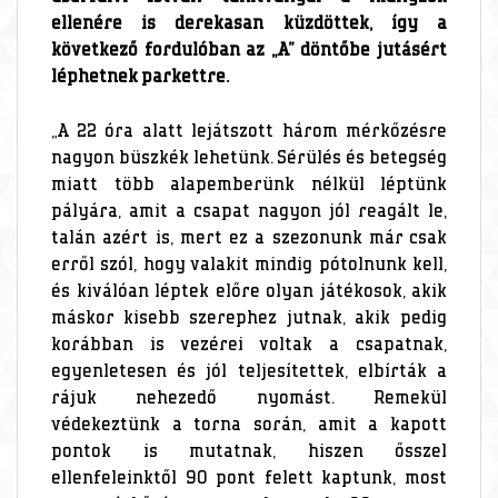
ellenére is derekasan küzdöttek, így a
következő fordulóban az „A” döntőbe jutásért
léphetnek parkettre.
„A 22 óra alatt lejátszott három mérkőzésre
nagyon büszkék lehetünk. Sérülés és betegség
miatt több alapemberünk nélkül léptünk
pályára, amit a csapat nagyon jól reagált le,
talán azért is, mert ez a szezonunk már csak
erről szól, hogy valakit mindig pótolnunk kell,
és kiválóan léptek előre olyan játékosok, akik
máskor kisebb szerephez jutnak, akik pedig
korábban is vezérei voltak a csapatnak,
egyenletesen és jól teljesítettek, elbírták a
rájuk nehezedő nyomást. Remekül
védekeztünk a torna során, amit a kapott
pontok is mutatnak, hiszen ősszel
ellenfeleinktől 90 pont felett kaptunk, most