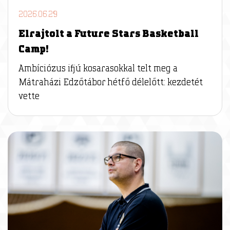
2026.06.29
Elrajtolt a Future Stars Basketball
Camp!
Ambíciózus ifjú kosarasokkal telt meg a
Mátraházi Edzőtábor hétfő délelőtt: kezdetét
vette