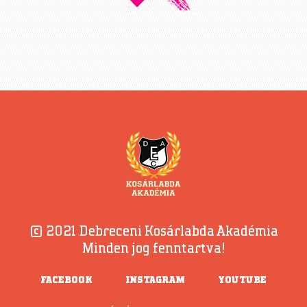
© 2021 Debreceni Kosárlabda Akadémia
Minden jog fenntartva!
FACEBOOK
INSTAGRAM
YOUTUBE