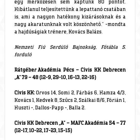
egy mérkőzésen sem kaptunk 80 pontot.
Hibátlanul teljesítettünk a lepattanó csatában
is, ami a nagyon hatékony kizárásoknak és a
nagy akaratunknak volt köszönhető.” -mondta
a hajdúságiak trénere, Kovács Balázs.
Nemzeti Fiú Serdülő Bajnokság, Főtábla 5.
forduló
Rátgéber Akadémia Pécs – Cívis KK Debrecen
„A” 79 – 48 (12-9, 29-10, 16-13, 22-16)
Cívis KK:
Orvos 14, Somi 2, Fárbás 6, Hamza 4/3,
Kovács 1, Kedvek 8, Szűcs 2, Szálkai 8/6, Fórián 1,
Huszti -, Dallos-Papp -, Balla 2.
Cívis KK Debrecen „A” – MAFC Akadémia 54 – 77
(12-17, 10-22, 17-23, 15-15)