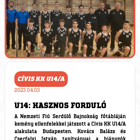
CÍVIS KK U14/A
2023.04.03
U14: HASZNOS FORDULÓ
A Nemzeti Fiú Serdülő Bajnokság főtábláján
kemény ellenfelekkel játszott a Cívis KK U14/A
alakulata Budapesten. Kovács Balázs és
Cserfalvi István tanítványai a hiányzók