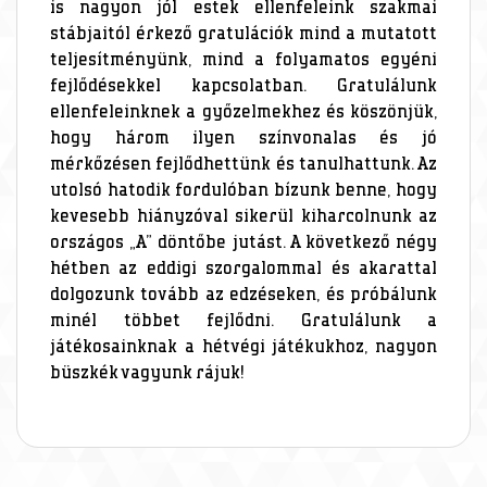
is nagyon jól estek ellenfeleink szakmai
stábjaitól érkező gratulációk mind a mutatott
teljesítményünk, mind a folyamatos egyéni
fejlődésekkel kapcsolatban. Gratulálunk
ellenfeleinknek a győzelmekhez és köszönjük,
hogy három ilyen színvonalas és jó
mérkőzésen fejlődhettünk és tanulhattunk. Az
utolsó hatodik fordulóban bízunk benne, hogy
kevesebb hiányzóval sikerül kiharcolnunk az
országos „A” döntőbe jutást. A következő négy
hétben az eddigi szorgalommal és akarattal
dolgozunk tovább az edzéseken, és próbálunk
minél többet fejlődni. Gratulálunk a
játékosainknak a hétvégi játékukhoz, nagyon
büszkék vagyunk rájuk!