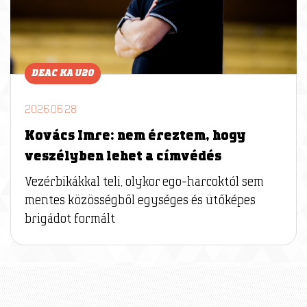
DEAC KA U20
2026.06.28
Kovács Imre: nem éreztem, hogy
veszélyben lehet a címvédés
Vezérbikákkal teli, olykor ego-harcoktól sem
mentes közösségből egységes és ütőképes
brigádot formált