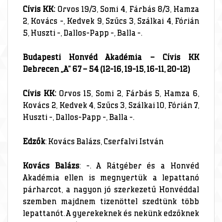
Cívis KK:
Orvos 19/3, Somi 4, Fárbás 8/3, Hamza
2, Kovács -, Kedvek 9, Szűcs 3, Szálkai 4, Fórián
5, Huszti -, Dallos-Papp -, Balla -.
Budapesti Honvéd Akadémia – Cívis KK
Debrecen „A” 67 – 54 (12-16, 19-15, 16-11, 20-12)
Cívis KK:
Orvos 15, Somi 2, Fárbás 5, Hamza 6,
Kovács 2, Kedvek 4, Szűcs 3, Szálkai 10, Fórián 7,
Huszti -, Dallos-Papp -, Balla -.
Edzők
: Kovács Balázs, Cserfalvi István
Kovács Balázs
: -. A Rátgéber és a Honvéd
Akadémia ellen is megnyertük a lepattanó
párharcot, a nagyon jó szerkezetű Honvéddal
szemben majdnem tizenöttel szedtünk több
lepattanót. A gyerekeknek és nekünk edzőknek