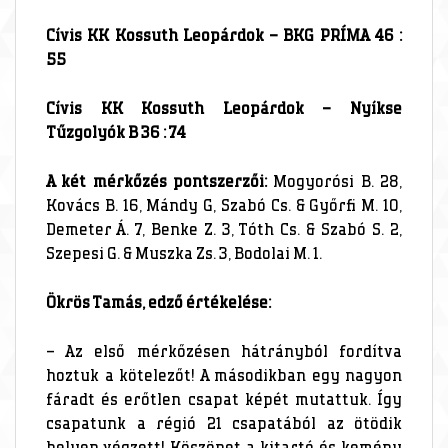
Cívis KK Kossuth Leopárdok – BKG PRÍMA 46 :
55
Cívis KK Kossuth Leopárdok – Nyíkse
Tűzgolyók B 36 : 74
A két mérkőzés pontszerzői:
Mogyorósi B. 28,
Kovács B. 16, Mándy G, Szabó Cs. & Győrfi M. 10,
Demeter Á. 7, Benke Z. 3, Tóth Cs. & Szabó S. 2,
Szepesi G. & Muszka Zs. 3, Bodolai M. 1.
Ökrös Tamás, edző értékelése:
– Az első mérkőzésen hátrányból fordítva
hoztuk a kötelezőt! A másodikban egy nagyon
fáradt és erőtlen csapat képét mutattuk. Így
csapatunk a régió 21 csapatából az ötödik