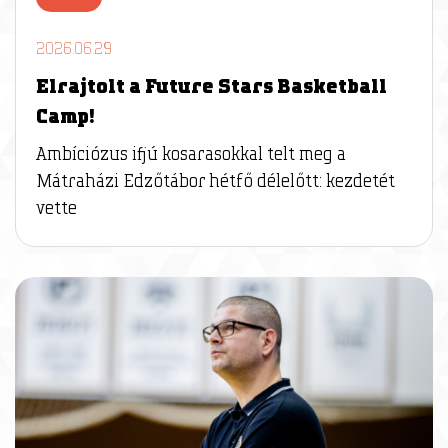
2026.06.29
Elrajtolt a Future Stars Basketball
Camp!
Ambíciózus ifjú kosarasokkal telt meg a
Mátraházi Edzőtábor hétfő délelőtt: kezdetét
vette