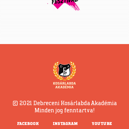
© 2021 Debreceni Kosárlabda Akadémia
Minden jog fenntartva!
FACEBOOK
INSTAGRAM
YOUTUBE