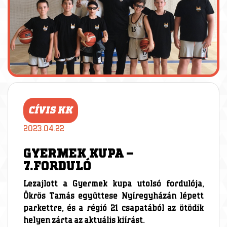
CÍVIS KK
2023.04.22
GYERMEK KUPA –
7.FORDULÓ
Lezajlott a Gyermek kupa utolsó fordulója,
Ökrös Tamás együttese Nyíregyházán lépett
parkettre, és a régió 21 csapatából az ötödik
helyen zárta az aktuális kiírást.