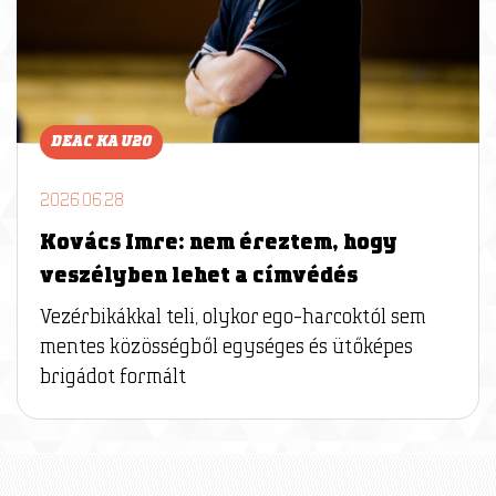
DEAC KA U20
2026.06.28
Kovács Imre: nem éreztem, hogy
veszélyben lehet a címvédés
Vezérbikákkal teli, olykor ego-harcoktól sem
mentes közösségből egységes és ütőképes
brigádot formált