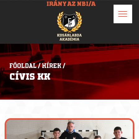
IRÁNY AZ NBI/A
FŐOLDAL
/
HÍREK
/
CÍVIS KK