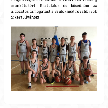
helyen végzett! Köszönet a kitartó és kemény
munkátokért! Gratulálok és köszönöm az
áldozatos támogatást a Szülőknek! További Sok
Sikert Kívánok!