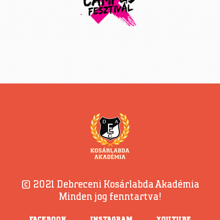
© 2021 Debreceni Kosárlabda Akadémia
Minden jog fenntartva!
FACEBOOK
INSTAGRAM
YOUTUBE