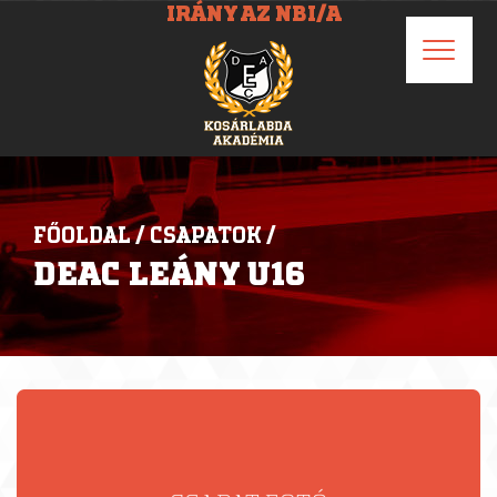
IRÁNY AZ NBI/A
FŐOLDAL
/
CSAPATOK
/
DEAC LEÁNY U16