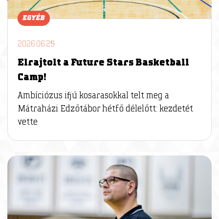
EGYÉB
2026.06.29
Elrajtolt a Future Stars Basketball
Camp!
Ambíciózus ifjú kosarasokkal telt meg a
Mátraházi Edzőtábor hétfő délelőtt: kezdetét
vette