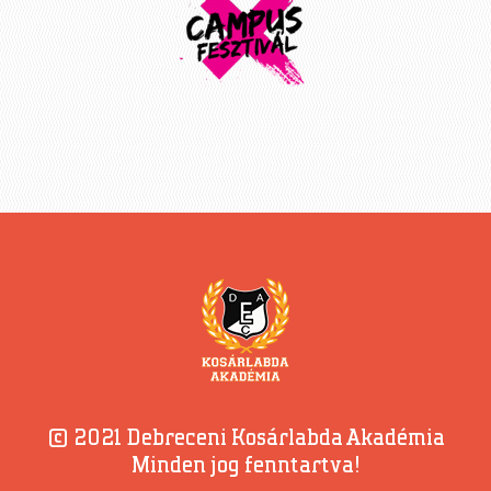
© 2021 Debreceni Kosárlabda Akadémia
Minden jog fenntartva!