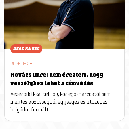
DEAC KA U20
2026.06.28
Kovács Imre: nem éreztem, hogy
veszélyben lehet a címvédés
Vezérbikákkal teli, olykor ego-harcoktól sem
mentes közösségből egységes és ütőképes
brigádot formált