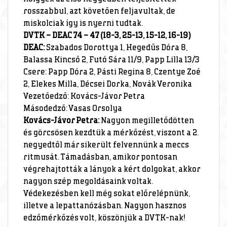
rosszabbul, azt követően feljavultak, de
miskolciak így is nyerni tudtak.
DVTK – DEAC 74 – 47 (18-3, 25-13, 15-12, 16-19)
DEAC:
Szabados Dorottya 1, Hegedűs Dóra 8,
Balassa Kincső 2, Futó Sára 11/9, Papp Lilla 13/3
Csere: Papp Dóra 2, Pásti Regina 8, Czentye Zoé
2, Elekes Milla, Décsei Dorka, Novák Veronika
Vezetőedző: Kovács-Jávor Petra
Másodedző: Vasas Orsolya
Kovács-Jávor Petra:
Nagyon megilletődötten
és görcsösen kezdtük a mérkőzést, viszont a 2.
negyedtől már sikerült felvennünk a meccs
ritmusát. Támadásban, amikor pontosan
végrehajtották a lányok a kért dolgokat, akkor
nagyon szép megoldásaink voltak.
Védekezésben kell még sokat előrelépnünk,
illetve a lepattanózásban. Nagyon hasznos
edzőmérkőzés volt, köszönjük a DVTK-nak!