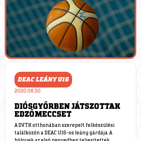
DEAC LEÁNY U16
2020.08.30
DIÓSGYŐRBEN JÁTSZOTTAK
EDZŐMECCSET
A DVTK otthonában szerepelt felkészülési
találkozón a DEAC U16-os leány gárdája. A
hölgyek az első negyedben teljesítettek