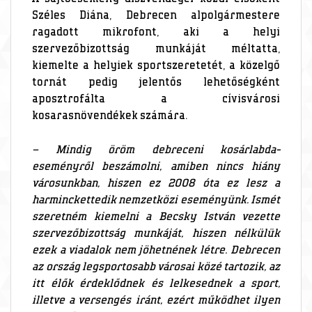
Széles Diána, Debrecen alpolgármestere
ragadott mikrofont, aki a helyi
szervezőbizottság munkáját méltatta,
kiemelte a helyiek sportszeretetét, a közelgő
tornát pedig jelentős lehetőségként
aposztrofálta a cívisvárosi
kosarasnövendékek számára.
– Mindig öröm debreceni kosárlabda-
eseményről beszámolni, amiben nincs hiány
városunkban, hiszen ez 2008 óta ez lesz a
harminckettedik nemzetközi eseményünk. Ismét
szeretném kiemelni a Becsky István vezette
szervezőbizottság munkáját, hiszen nélkülük
ezek a viadalok nem jöhetnének létre. Debrecen
az ország legsportosabb városai közé tartozik, az
itt élők érdeklődnek és lelkesednek a sport,
illetve a versengés iránt, ezért működhet ilyen