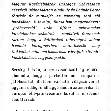
Magyar Kosárlabdázók Országos Szövetsége
részéről Báder Márton elnök úr és Bodnár Péter
főtitkár úr munkáját az esemény tető alá
hozásában. A tavalyi, Bursa-ban megrendezett
„próbaverzió” után újfent színvonalas
küzdelmekre számítok – rendkívül fontosnak
tartom, hogy a feltörekvő tehetségek ahhoz
hasonló környezetben mutathassák meg
tudásukat, mint ami hamarosan vár rájuk a felnőtt
kosárlabdázás nagyszínpadán.
Becsky István, a szervezőbizottság elnöke
elmondta, hogy a parketten nem csupán a
játékosokat illetően várható világszínvonal,
ugyanis eddig rendhagyó módon az amerikai és
európai elit-játékvezetők közül is érkeznek
sporttársak.