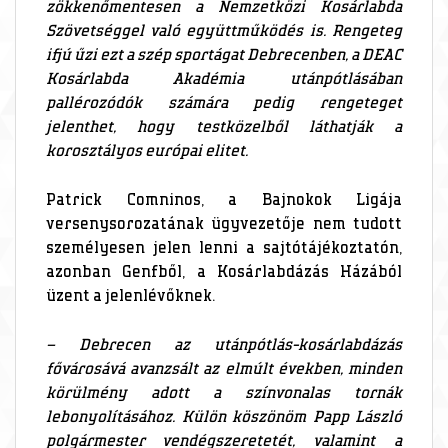
zökkenőmentesen a Nemzetközi Kosárlabda
Szövetséggel való együttműködés is. Rengeteg
ifjú űzi ezt a szép sportágat Debrecenben, a DEAC
Kosárlabda Akadémia utánpótlásában
pallérozódók számára pedig rengeteget
jelenthet, hogy testközelből láthatják a
korosztályos európai elitet.
Patrick Comninos, a Bajnokok Ligája
versenysorozatának ügyvezetője nem tudott
személyesen jelen lenni a sajtótájékoztatón,
azonban Genfből, a Kosárlabdázás Házából
üzent a jelenlévőknek.
– Debrecen az utánpótlás-kosárlabdázás
fővárosává avanzsált az elmúlt években, minden
körülmény adott a színvonalas tornák
lebonyolításához. Külön köszönöm Papp László
polgármester vendégszeretetét, valamint a