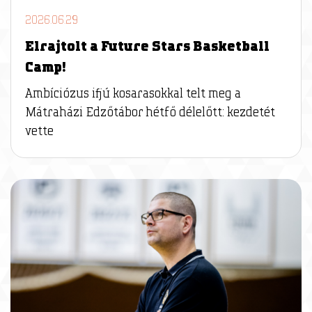
2026.06.29
Elrajtolt a Future Stars Basketball
Camp!
Ambíciózus ifjú kosarasokkal telt meg a
Mátraházi Edzőtábor hétfő délelőtt: kezdetét
vette