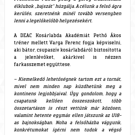
élklubok „bajszát” húzgálja. A célunk a felső ágra
kerülés, szeretnénk minél tovább versenyben
lenni a legelőkelőbb helyezésekért.
A DEAC Kosárlabda Akadémiát Pethő Ákos
tréner mellett Varga Ferenc fogja képviselni,
aki bátor, csupaszív kosárlabdáról biztosította
a jelenlévőket, akárkivel is nézzen
farkasszemet együttese.
– Kiemelkedő lehetőségnek tartom ezt a tornát,
mivel nem minden nap küzdhetünk meg a
kontinens legjobbjaival. Úgy gondolom, hogy a
csapatunk kellően összeszokott, több
összetartáson is részt vettünk már közösen,
valamint hetente egymás ellen játszunk az U18-
as bajnokságban. Noha a felsőházba vágyunk,
konkrétumokat ígérni nem tudok a végső