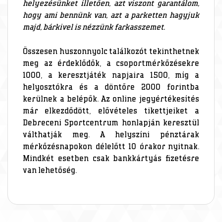
helyezésünket illetően, azt viszont garantálom,
hogy ami bennünk van, azt a parketten hagyjuk
majd, bárkivel is nézzünk farkasszemet.
Összesen huszonnyolc találkozót tekinthetnek
meg az érdeklődők, a csoportmérkőzésekre
1000, a keresztjáték napjaira 1500, míg a
helyosztókra és a döntőre 2000 forintba
kerülnek a belépők. Az online jegyértékesítés
már elkezdődött, elővételes tikettjeiket a
Debreceni Sportcentrum honlapján keresztül
válthatják meg. A helyszíni pénztárak
mérkőzésnapokon délelőtt 10 órakor nyitnak.
Mindkét esetben csak bankkártyás fizetésre
van lehetőség.