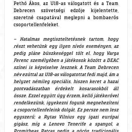
Pethő Ákos, az U18-as válogatott és a Team
Debrecen szövetségi edzője kijelentette,
szeretné csapatával meglepni a bombaerős
csoportellenfeleket.
– Hatalmas megtiszteltetésnek tartom, hogy
részt vehetünk egy ilyen nívós eseményen, az
pedig pláne büszkeséggel tölt el, hogy Varga
Ferenc személyében a játékosok között a DEAC
színei is képviselve lesznek. A Team Debrecen
név ezúttal az U18-as válogatottat fedi majd, ám a
helyzet némileg speciális, hiszen keret a hazai
pontvadászatban érdekelt kosarasokból áll
össze. Ezzel együtt úgy érzem, kellő játékerővel
rendelkezünk, igyekezni fogunk megnehezíteni
a csoportellenfeleink dolgát. Ez persze nem lesz
egyszerű; a Rytas Vilnius egy igazi európai
gigász, míg a Lenovo Tenerife a spanyol, a
Promitheas Patras pedig a görög tradícionális