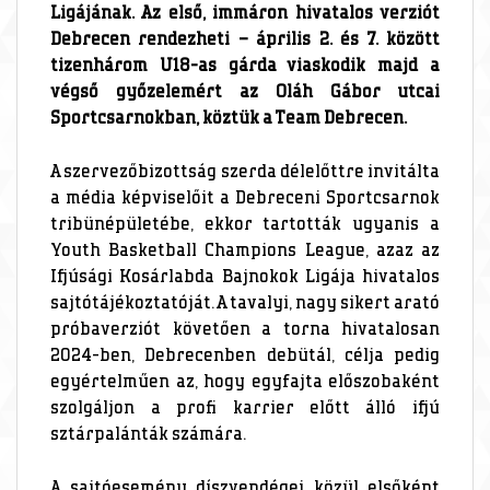
Ligájának. Az első, immáron hivatalos verziót
Debrecen rendezheti – április 2. és 7. között
tizenhárom U18-as gárda viaskodik majd a
végső győzelemért az Oláh Gábor utcai
Sportcsarnokban, köztük a Team Debrecen.
A szervezőbizottság szerda délelőttre invitálta
a média képviselőit a Debreceni Sportcsarnok
tribünépületébe, ekkor tartották ugyanis a
Youth Basketball Champions League, azaz az
Ifjúsági Kosárlabda Bajnokok Ligája hivatalos
sajtótájékoztatóját. A tavalyi, nagy sikert arató
próbaverziót követően a torna hivatalosan
2024-ben, Debrecenben debütál, célja pedig
egyértelműen az, hogy egyfajta előszobaként
szolgáljon a profi karrier előtt álló ifjú
sztárpalánták számára.
A sajtóesemény díszvendégei közül elsőként