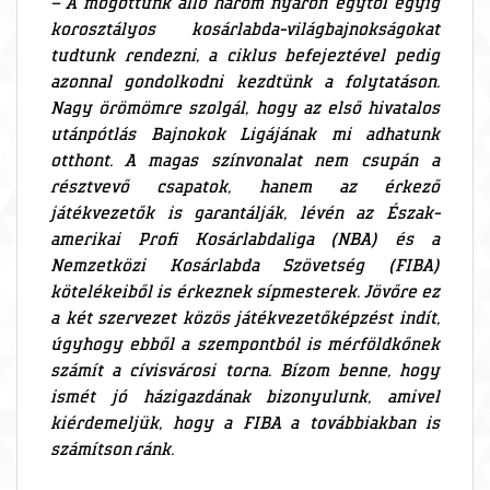
– A mögöttünk álló három nyáron egytől egyig
korosztályos kosárlabda-világbajnokságokat
tudtunk rendezni, a ciklus befejeztével pedig
azonnal gondolkodni kezdtünk a folytatáson.
Nagy örömömre szolgál, hogy az első hivatalos
utánpótlás Bajnokok Ligájának mi adhatunk
otthont. A magas színvonalat nem csupán a
résztvevő csapatok, hanem az érkező
játékvezetők is garantálják, lévén az Észak-
amerikai Profi Kosárlabdaliga (NBA) és a
Nemzetközi Kosárlabda Szövetség (FIBA)
kötelékeiből is érkeznek sípmesterek. Jövőre ez
a két szervezet közös játékvezetőképzést indít,
úgyhogy ebből a szempontból is mérföldkőnek
számít a cívisvárosi torna. Bízom benne, hogy
ismét jó házigazdának bizonyulunk, amivel
kiérdemeljük, hogy a FIBA a továbbiakban is
számítson ránk.