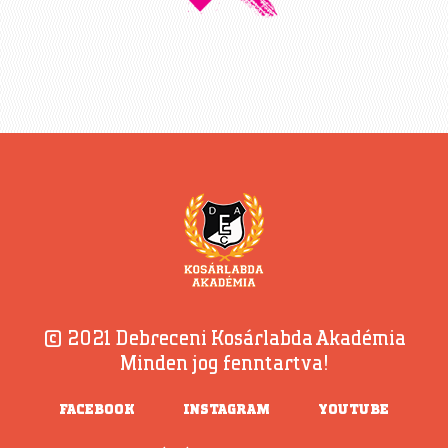
© 2021 Debreceni Kosárlabda Akadémia
Minden jog fenntartva!
FACEBOOK
INSTAGRAM
YOUTUBE