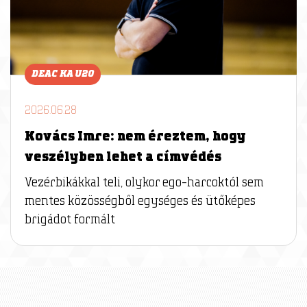
DEAC KA U20
2026.06.28
Kovács Imre: nem éreztem, hogy
veszélyben lehet a címvédés
Vezérbikákkal teli, olykor ego-harcoktól sem
mentes közösségből egységes és ütőképes
brigádot formált