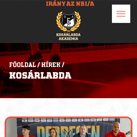
IRÁNY AZ NBI/A
FŐOLDAL
/
HÍREK
/
KOSÁRLABDA