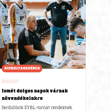
KIEMELT AKADÉMIA
2023.11.27
Ismét dolgos napok várnak
növendékeinkre
Serdülőink EYBL-tornát rendeznek,