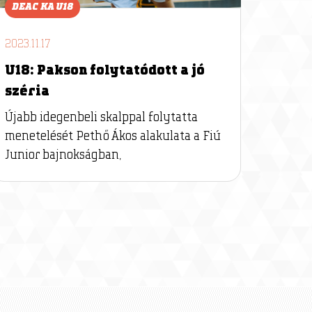
DEAC KA U18
2023.11.17
U18: Pakson folytatódott a jó
széria
Újabb idegenbeli skalppal folytatta
menetelését Pethő Ákos alakulata a Fiú
Junior bajnokságban,