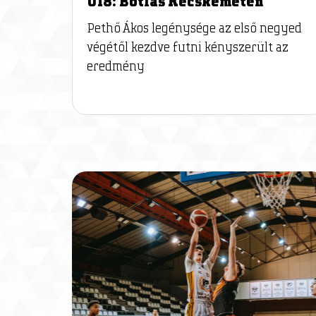
U18: Botlás Kecskeméten
Pethő Ákos legénysége az első negyed
végétől kezdve futni kényszerült az
eredmény