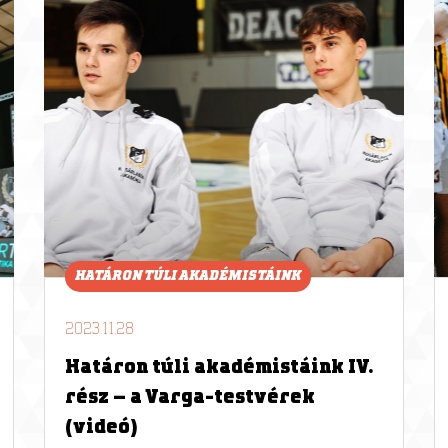
HATÁRON TÚLI AKADÉMISTÁINK
2023.11.28
Határon túli akadémistáink IV.
rész – a Varga-testvérek
(videó)