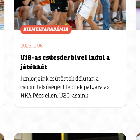
KIEMELT AKADÉMIA
2023.12.06
U18-as csúcsderbivel indul a
játékhét
Juniorjaink csütörtök délután a
csoportelsőségért lépnek pályára az
NKA Pécs ellen, U20-asaink