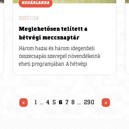
KOSÁRLABDA
2023.11.24
Meglehetősen telített a
hétvégi meccsnaptár
Három hazai és három idegenbeli
összecsapás szerepel növendékeink
eheti programjában. A hétvégi
«
1
…
4
5
6
7
8
…
290
»