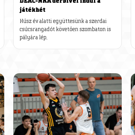
DEAC-NKA derbivel indul a
játékhét
Húsz év alatti együttesünk a szerdai
csúcsrangadót követően szombaton is
pályára lép,