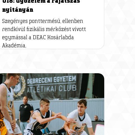
U18: Győzelem a rájátszás
nyitányán
Szegényes ponttermésű, ellenben
rendkívül fizikális mérkőzést vívott
egymással a DEAC Kosárlabda
Akadémia,