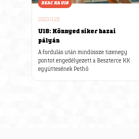
DEAC KA U18
2023.11.25
U18: Könnyed siker hazai
pályán
A fordulás után mindössze tizenegy
pontot engedélyezett a Beszterce KK
együttesének Pethő
P