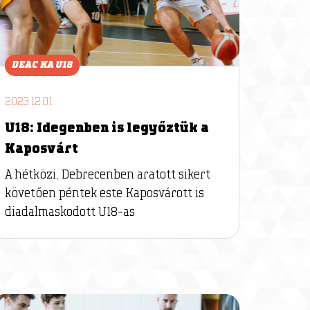
DEAC KA U18
2023.12.01
U18: Idegenben is legyőztük a
Kaposvárt
A hétközi, Debrecenben aratott sikert
követően péntek este Kaposvárott is
diadalmaskodott U18-as