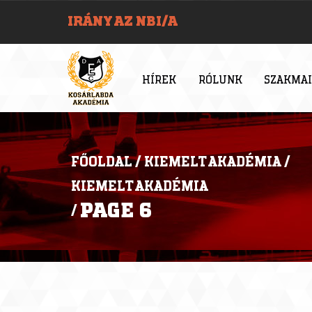
IRÁNY AZ NBI/A
HÍREK
RÓLUNK
SZAKMAI
FŐOLDAL
/
KIEMELT AKADÉMIA
/
KIEMELT AKADÉMIA
PAGE 6
/