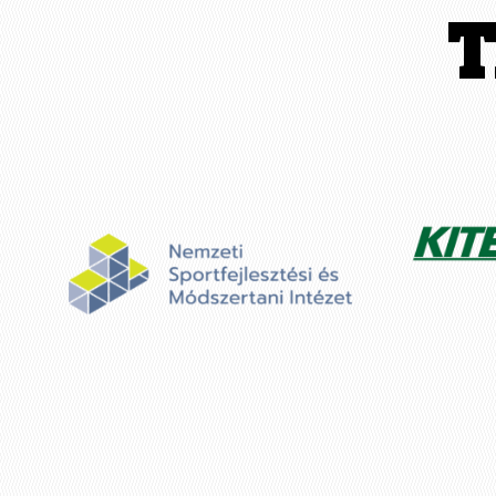
A
G
E
S
: