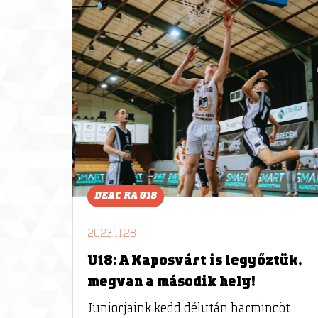
DEAC KA U18
2023.11.28
U18: A Kaposvárt is legyőztük,
megvan a második hely!
Juniorjaink kedd délután harmincöt