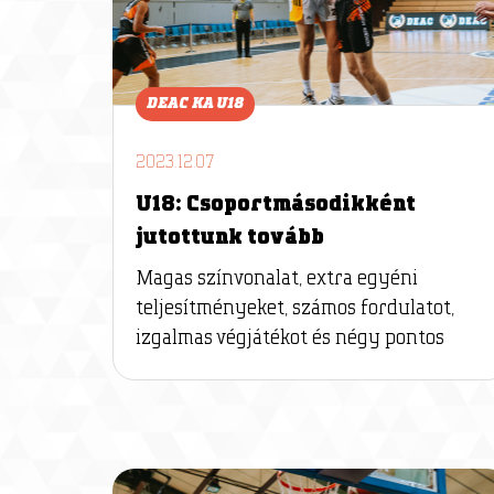
DEAC KA U18
2023.12.07
U18: Csoportmásodikként
jutottunk tovább
Magas színvonalat, extra egyéni
teljesítményeket, számos fordulatot,
izgalmas végjátékot és négy pontos