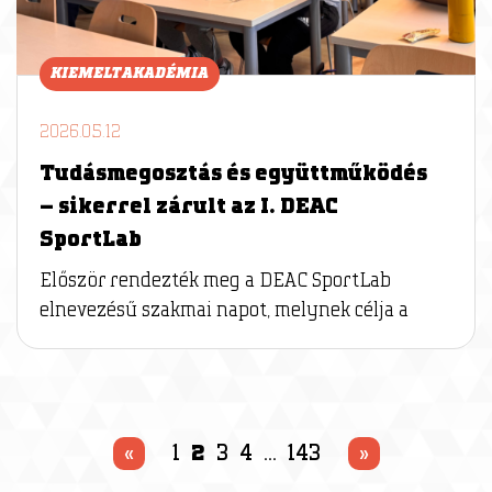
KIEMELT AKADÉMIA
2026.05.12
Tudásmegosztás és együttműködés
– sikerrel zárult az I. DEAC
SportLab
Először rendezték meg a DEAC SportLab
elnevezésű szakmai napot, melynek célja a
«
1
2
3
4
…
143
»