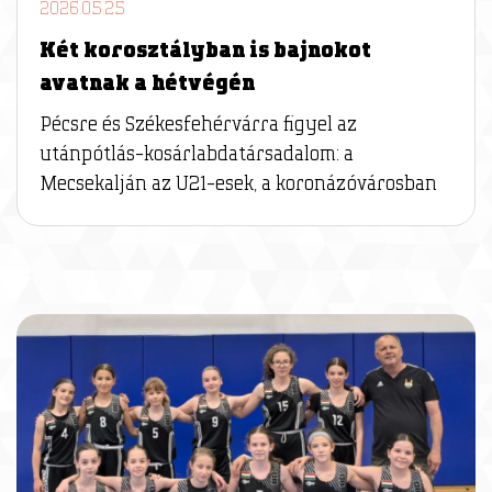
2026.05.25
Két korosztályban is bajnokot
avatnak a hétvégén
Pécsre és Székesfehérvárra figyel az
utánpótlás-kosárlabdatársadalom: a
Mecsekalján az U21-esek, a koronázóvárosban