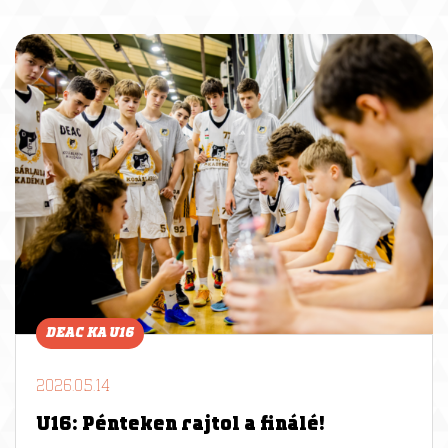
DEAC KA U16
2026.05.14
U16: Pénteken rajtol a finálé!