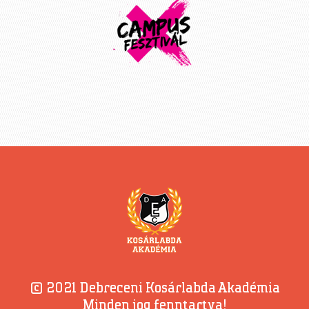
© 2021 Debreceni Kosárlabda Akadémia
Minden jog fenntartva!