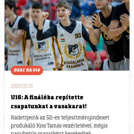
DEAC KA U16
2026.05.16
U16: A fináléba repítette
csapatunkat a vasakarat!
Kadettjeink az 52-es teljesítményindexet
produkáló Kiss Tamás vezérletével, mégis