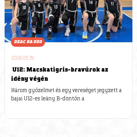
DEAC KA U20
2026.05.19
U12: Macskatigris-bravúrok az
idény végén
Három győzelmet és egy vereséget jegyzett a
bajai U12-es leány B-döntőn a