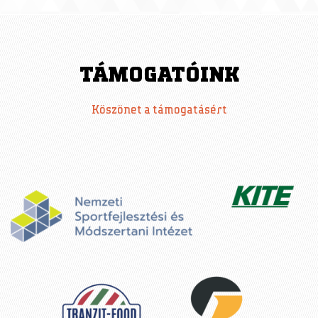
P
A
TÁMOGATÓINK
G
Köszönet a támogatásért
E
S
: