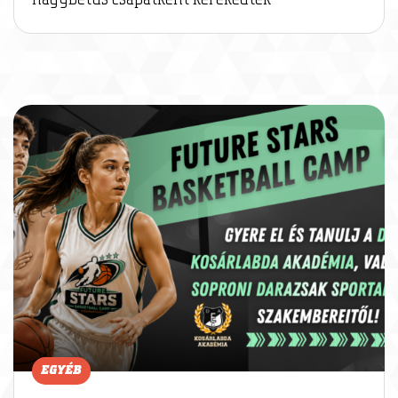
nagybetűs csapatként kerekedtek
EGYÉB