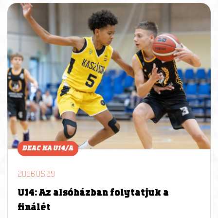
DEAC KA U14/A
2026.05.29
U14: Az alsóházban folytatjuk a
finálét