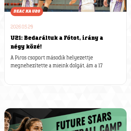
DEAC KA U20
2026.05.29
U21: Bedaráltuk a Fótot, irány a
négy közé!
A Piros csoport második helyezettje
megnehezítette a mieink dolgát, ám a 17