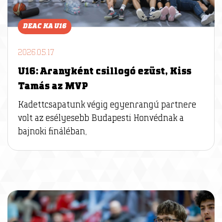
DEAC KA U16
2026.05.17
U16: Aranyként csillogó ezüst, Kiss
Tamás az MVP
Kadettcsapatunk végig egyenrangú partnere
volt az esélyesebb Budapesti Honvédnak a
bajnoki fináléban,