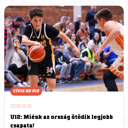
CÍVIS KK U12
2026.05.18
U12: Miénk az ország ötödik legjobb
csapata!