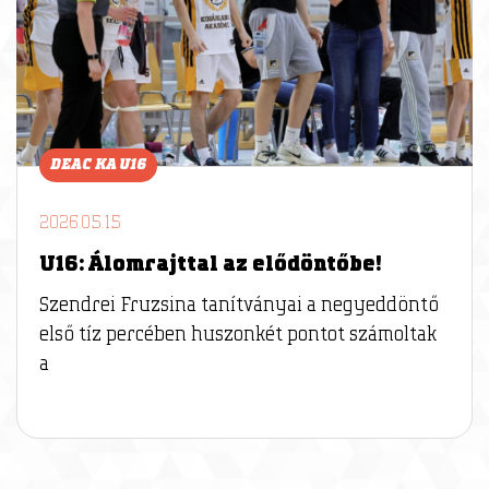
DEAC KA U16
2026.05.15
U16: Álomrajttal az elődöntőbe!
Szendrei Fruzsina tanítványai a negyeddöntő
első tíz percében huszonkét pontot számoltak
a