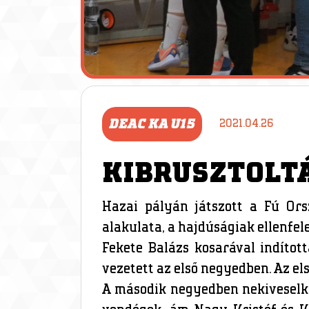
DEAC KA U15
2021.04.26
KIBRUSZTOLT
Hazai pályán játszott a Fú Or
alakulata, a hajdúságiak ellenfele
Fekete Balázs kosarával indítot
vezetett az első negyedben. Az el
A második negyedben nekiveselked