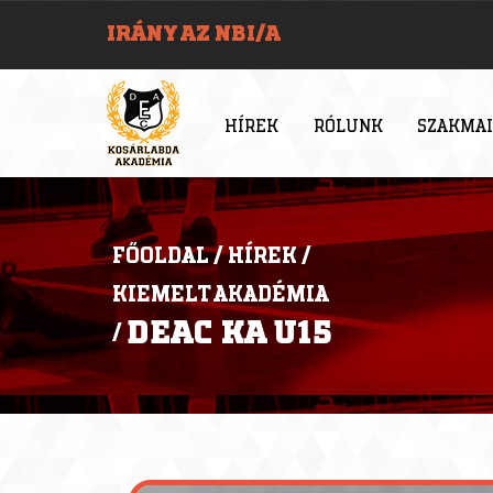
IRÁNY AZ NBI/A
HÍREK
RÓLUNK
SZAKMAI
FŐOLDAL
/
HÍREK
/
KIEMELT AKADÉMIA
DEAC KA U15
/