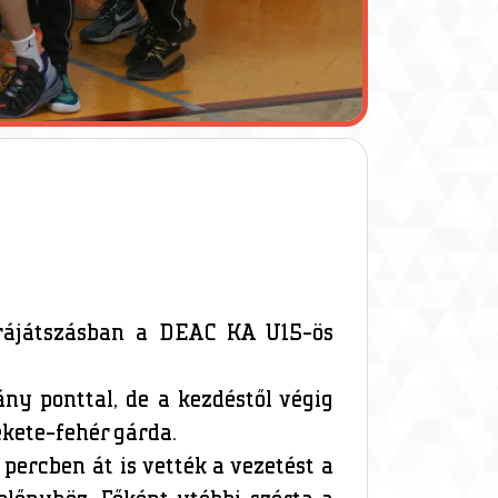
 rájátszásban a DEAC KA U15-ös
ny ponttal, de a kezdéstől végig
ekete-fehér gárda.
percben át is vették a vezetést a