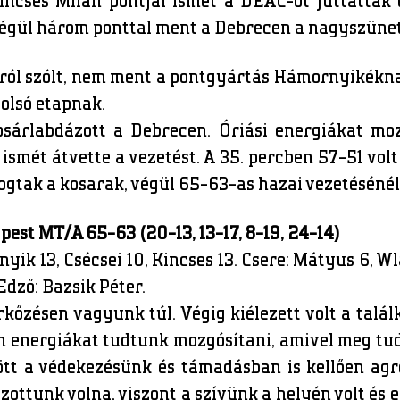
ncses Milán pontjai ismét a DEAC-ot juttatták 
végül három ponttal ment a Debrecen a nagyszüne
l szólt, nem ment a pontgyártás Hámornyikéknak,
tolsó etapnak.
sárlabdázott a Debrecen. Óriási energiákat mozg
 ismét átvette a vezetést. A 35. percben 57-51 vo
yogtak a kosarak, végül 65-63-as hazai vezetésénél
st MT/A 65-63 (20-13, 13-17, 8-19, 24-14)
yik 13, Csécsei 10, Kincses 13. Csere: Mátyus 6, Wl
 Edző: Bazsik Péter.
zésen vagyunk túl. Végig kiélezett volt a talál
 energiákat tudtunk mozgósítani, amivel meg tud
ött a védekezésünk és támadásban is kellően agr
zottunk volna, viszont a szívünk a helyén volt és 