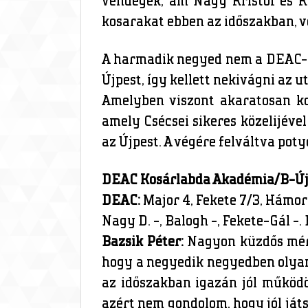
vendégek, ám Nagy Kristóf és Ki
kosarakat ebben az időszakban, 
A harmadik negyed nem a DEAC-ró
Újpest, így kellett nekivágni az u
Amelyben viszont akaratosan ko
amely Csécsei sikeres közelijével
az Újpest. A végére felváltva pot
DEAC Kosárlabda Akadémia/B-Újpe
DEAC:
Major 4, Fekete 7/3, Hámorn
Nagy D. -, Balogh -, Fekete-Gál -.
Bazsik Péter:
Nagyon küzdős mérkő
hogy a negyedik negyedben olyan
az időszakban igazán jól működ
azért nem gondolom, hogy jól játs