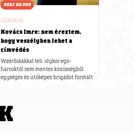
DEAC KA U20
2026.06.28
Kovács Imre: nem éreztem,
hogy veszélyben lehet a
címvédés
Vezérbikákkal teli, olykor ego-
harcoktól sem mentes közösségből
egységes és ütőképes brigádot formált
K