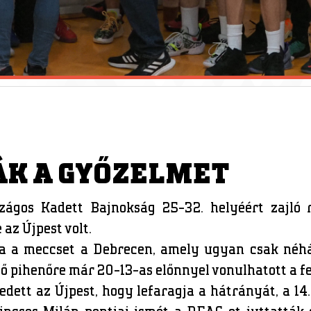
ÁK A GYŐZELMET
szágos Kadett Bajnokság 25-32. helyéért zajló
 az Újpest volt.
ta a meccset a Debrecen, amely ugyan csak néhá
ső pihenőre már 20-13-as előnnyel vonulhatott a f
ett az Újpest, hogy lefaragja a hátrányát, a 14. 