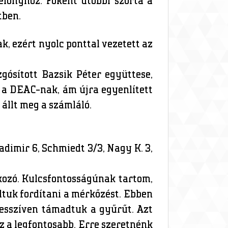
előnyhöz. Főként utóbbi szórta a
tben.
 ezért nyolc ponttal vezetett az
ósított Bazsik Péter együttese,
lt a DEAC-nak, ám újra egyenlített
 állt meg a számláló.
adimir 6, Schmiedt 3/3, Nagy K. 3,
kozó. Kulcsfontosságúnak tartom,
tuk fordítani a mérkőzést. Ebben
esszíven támadtuk a gyűrűt. Azt
ez a legfontosabb. Erre szeretnénk