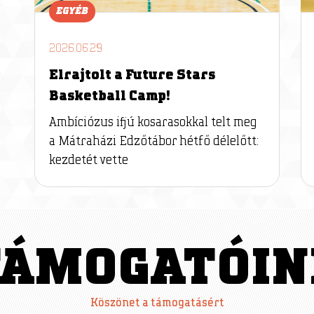
EGYÉB
2026.06.29
Elrajtolt a Future Stars
Basketball Camp!
Ambíciózus ifjú kosarasokkal telt meg
a Mátraházi Edzőtábor hétfő délelőtt:
kezdetét vette
TÁMOGATÓIN
Köszönet a támogatásért