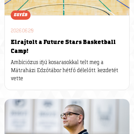
EGYÉB
2026.06.29
Elrajtolt a Future Stars Basketball
Camp!
Ambíciózus ifjú kosarasokkal telt meg a
Mátraházi Edzőtábor hétfő délelőtt: kezdetét
vette