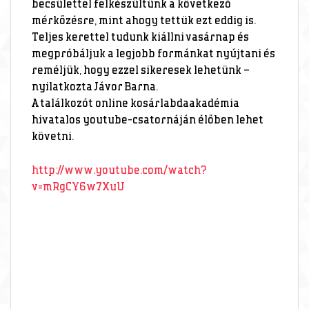
becsülettel felkészültünk a következő
mérkőzésre, mint ahogy tettük ezt eddig is.
Teljes kerettel tudunk kiállni vasárnap és
megpróbáljuk a legjobb formánkat nyújtani és
reméljük, hogy ezzel sikeresek lehetünk –
nyilatkozta Jávor Barna.
A találkozót online kosárlabdaakadémia
hivatalos youtube-csatornáján élőben lehet
követni.
http://www.youtube.com/watch?
v=mRgCY6w7XuU