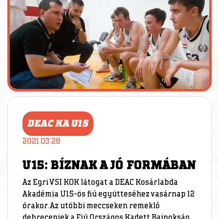
DEAC KA U15
2021.03.28
U15: BÍZNAK A JÓ FORMÁBAN
Az Egri VSI KOK látogat a DEAC Kosárlabda
Akadémia U15-ös fiú együtteséhez vasárnap 12
órakor. Az utóbbi meccseken remeklő
debreceniek a Fiú Országos Kadett Bajnokság