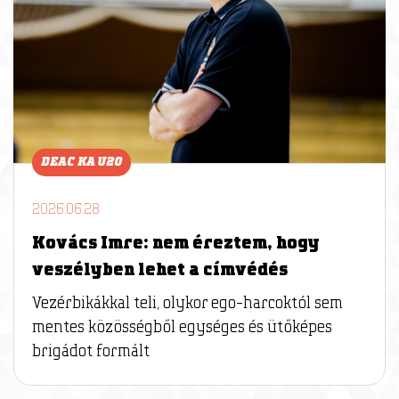
DEAC KA U20
2026.06.28
Kovács Imre: nem éreztem, hogy
veszélyben lehet a címvédés
Vezérbikákkal teli, olykor ego-harcoktól sem
mentes közösségből egységes és ütőképes
brigádot formált