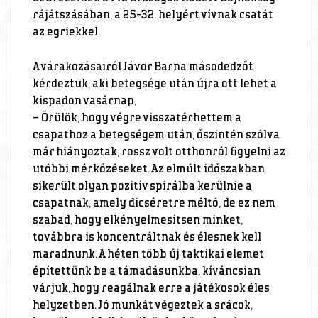
rájátszásában, a 25-32. helyért vívnak csatát
az egriekkel.
A várakozásairól Jávor Barna másodedzőt
kérdeztük, aki betegsége után újra ott lehet a
kispadon vasárnap,
– Örülök, hogy végre visszatérhettem a
csapathoz a betegségem után, őszintén szólva
már hiányoztak, rossz volt otthonról figyelni az
utóbbi mérkőzéseket. Az elmúlt időszakban
sikerült olyan pozitív spirálba kerülnie a
csapatnak, amely dicséretre méltó, de ez nem
szabad, hogy elkényelmesítsen minket,
továbbra is koncentráltnak és élesnek kell
maradnunk. A héten több új taktikai elemet
építettünk be a támadásunkba, kíváncsian
várjuk, hogy reagálnak erre a játékosok éles
helyzetben. Jó munkát végeztek a srácok,