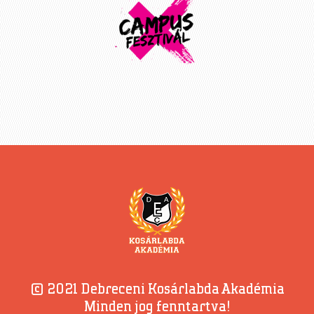
© 2021 Debreceni Kosárlabda Akadémia
Minden jog fenntartva!