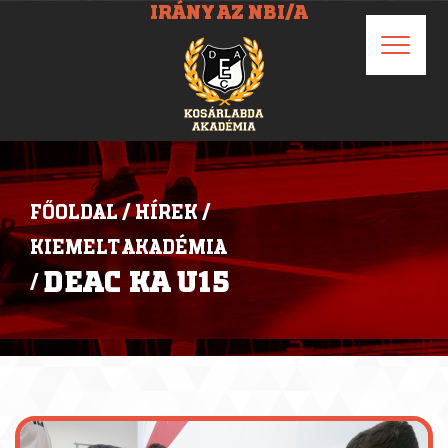
IRÁNY AZ NBI/A
FŐOLDAL
/
HÍREK
/
KIEMELT AKADÉMIA
DEAC KA U15
/