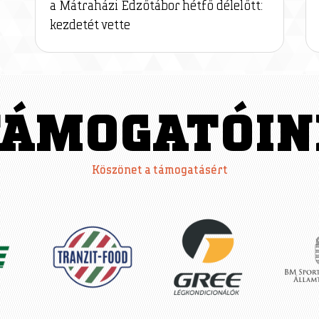
a Mátraházi Edzőtábor hétfő délelőtt:
kezdetét vette
TÁMOGATÓIN
Köszönet a támogatásért