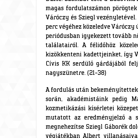
magas fordulatszámon pörögtek 
Váróczy és Sziegl vezényletével. 
perc végéhez közeledve Váróczy ú
periódusban igyekezett tovább nö
találatairól. A félidőhöz köz
kizökkenteni kadettjeinket, így V
Cívis KK serdülő gárdájából felj
nagyszünetre. (21-38)
A fordulás után bekeményítettek 
során, akadémistáink pedig Ma
kozmetikázási kísérletei közep
mutatott az eredményjelző a 
megnehezítse Sziegl Gáborék dolg
végjátékban Albert villanásaiv