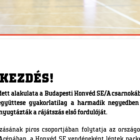
 KEZDÉS!
tt alakulata a Budapesti Honvéd SE/A csarnokába
együttese gyakorlatilag a harmadik negyedben 
yugtázták a rájátszás első fordulóját.
zásának piros csoportjában folytatja az ország
rénában, a Honvéd SE vendégeként léptek parket