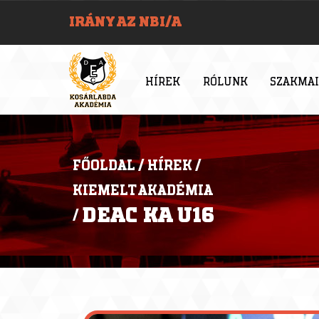
IRÁNY AZ NBI/A
HÍREK
RÓLUNK
SZAKMAI
FŐOLDAL
/
HÍREK
/
KIEMELT AKADÉMIA
DEAC KA U16
/