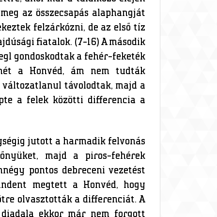
 meg az összecsapás alaphangját
keztek felzárkózni, de az első tíz
dúsági fiatalok. (7-16) A második
iegl gondoskodtak a fehér-feketék
 ismét a Honvéd, ám nem tudták
l változatlanul távolodtak, majd a
pte a felek közötti differencia a
ységig jutott a harmadik felvonás
lőnyüket, majd a piros-fehérek
nnégy pontos debreceni vezetést
indent megtett a Honvéd, hogy
re olvasztották a differenciát. A
k diadala ekkor már nem forgott