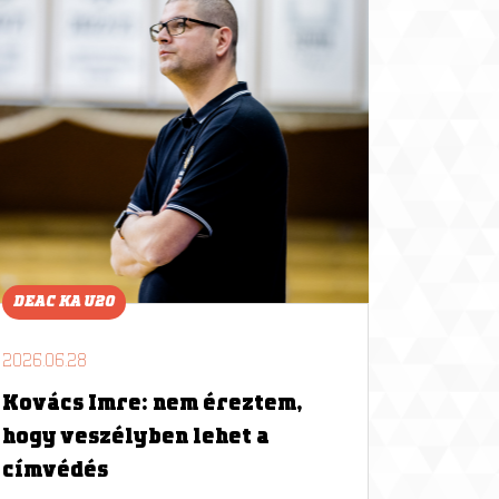
DEAC KA U20
2026.06.28
Kovács Imre: nem éreztem,
hogy veszélyben lehet a
címvédés