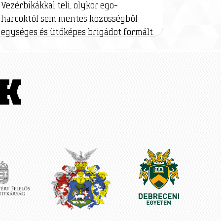
Vezérbikákkal teli, olykor ego-
harcoktól sem mentes közösségből
egységes és ütőképes brigádot formált
K