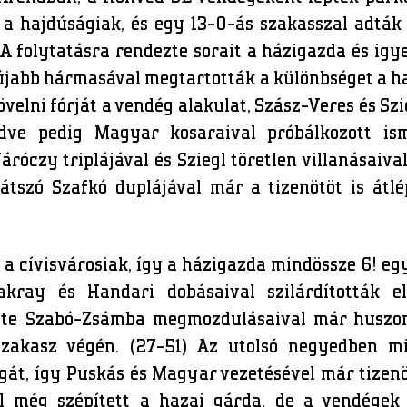
a hajdúságiak, és egy 13-0-ás szakasszal adták
A folytatásra rendezte sorait a házigazda és igye
jabb hármasával megtartották a különbséget a haj
velni fórját a vendég alakulat, Szász-Veres és Sz
eledve pedig Magyar kosaraival próbálkozott
áróczy triplájával és Sziegl töretlen villanásaiva
átszó Szafkó duplájával már a tizenötöt is átlé
a cívisvárosiak, így a házigazda mindössze 6! eg
kray és Handari dobásaival szilárdították e
ette Szabó-Zsámba megmozdulásaival már huszo
szakasz végén. (27-51) Az utolsó negyedben m
át, így Puskás és Magyar vezetésével már tizenöt
al még szépített a hazai gárda, de a vendége