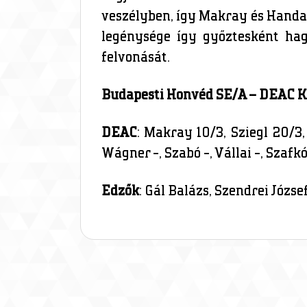
veszélyben, így Makray és Handari
legénysége így győztesként hagy
felvonását.
Budapesti Honvéd SE/A – DEAC KA 
DEAC
: Makray 10/3, Sziegl 20/3
Wágner -, Szabó -, Vállai -, Szafkó
Edzők
: Gál Balázs, Szendrei Józse