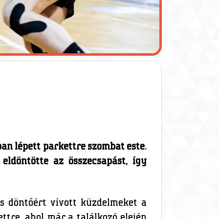
n lépett parkettre szombat este.
eldöntötte az összecsapást, így
os döntőért vívott küzdelmeket a
tre, ahol már a találkozó elején