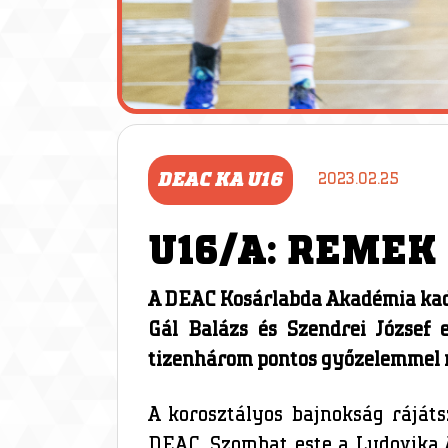
DEAC KA U16
2023.02.25
U16/A: REMEK
A DEAC Kosárlabda Akadémia kade
Gál Balázs és Szendrei József 
tizenhárom pontos győzelemmel n
A korosztályos bajnokság rájáts
DEAC. Szombat este a Ludovika A