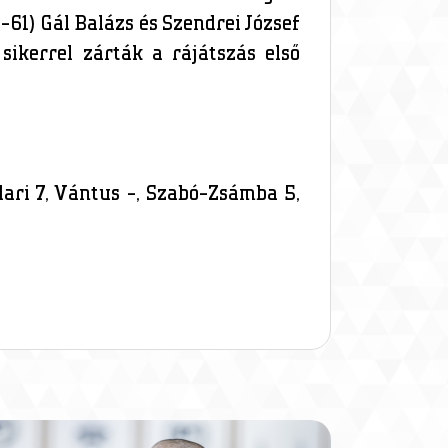
-61) Gál Balázs és Szendrei József
sikerrel zárták a rájátszás első
dari 7, Vántus -, Szabó-Zsámba 5,