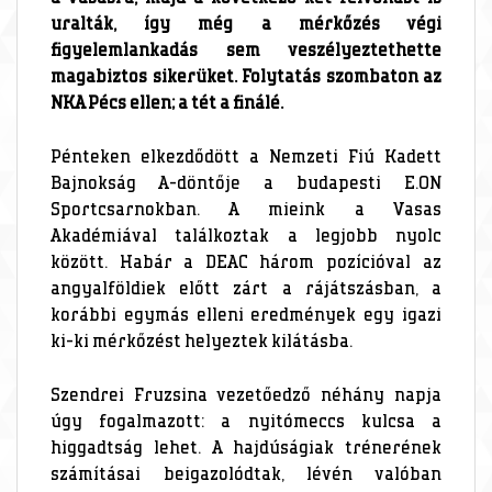
uralták, így még a mérkőzés végi
figyelemlankadás sem veszélyeztethette
magabiztos sikerüket. Folytatás szombaton az
NKA Pécs ellen; a tét a finálé.
Pénteken elkezdődött a Nemzeti Fiú Kadett
Bajnokság A-döntője a budapesti E.ON
Sportcsarnokban. A mieink a Vasas
Akadémiával találkoztak a legjobb nyolc
között. Habár a DEAC három pozícióval az
angyalföldiek előtt zárt a rájátszásban, a
korábbi egymás elleni eredmények egy igazi
ki-ki mérkőzést helyeztek kilátásba.
Szendrei Fruzsina vezetőedző néhány napja
úgy fogalmazott: a nyitómeccs kulcsa a
higgadtság lehet. A hajdúságiak trénerének
számításai beigazolódtak, lévén valóban