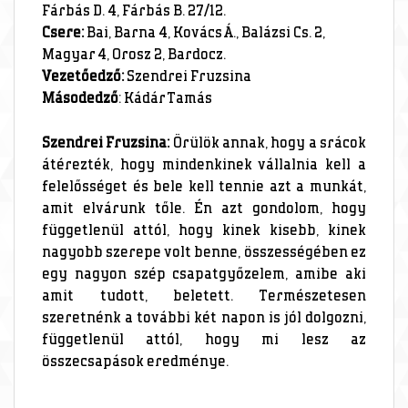
Fárbás D. 4, Fárbás B. 27/12.
Csere:
Bai, Barna 4, Kovács Á., Balázsi Cs. 2,
Magyar 4, Orosz 2, Bardocz.
Vezetőedző:
Szendrei Fruzsina
Másodedző
: Kádár Tamás
Szendrei Fruzsina:
Örülök annak, hogy a srácok
átérezték, hogy mindenkinek vállalnia kell a
felelősséget és bele kell tennie azt a munkát,
amit elvárunk tőle. Én azt gondolom, hogy
függetlenül attól, hogy kinek kisebb, kinek
nagyobb szerepe volt benne, összességében ez
egy nagyon szép csapatgyőzelem, amibe aki
amit tudott, beletett. Természetesen
szeretnénk a további két napon is jól dolgozni,
függetlenül attól, hogy mi lesz az
összecsapások eredménye.