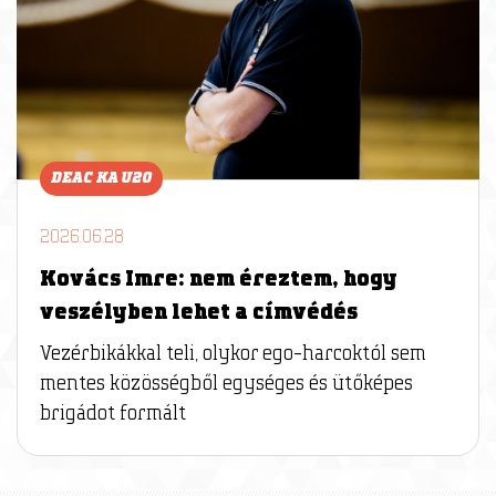
DEAC KA U20
2026.06.28
Kovács Imre: nem éreztem, hogy
veszélyben lehet a címvédés
Vezérbikákkal teli, olykor ego-harcoktól sem
mentes közösségből egységes és ütőképes
brigádot formált