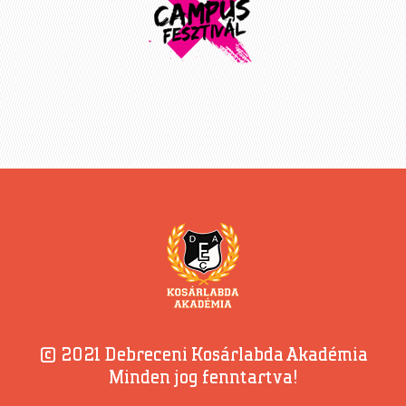
© 2021 Debreceni Kosárlabda Akadémia
Minden jog fenntartva!