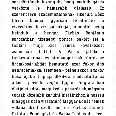
sorsdöntőnek bizonyult, hogy melyik gárda
vetkőzte le hamarabb gátlásait. Ez
szerencsére akadémistáinknak sikerült. Bősz
Olivér bombái gyorsan feledtették a
cívisvárosiak vizsgadrukkját, innentől pedig
beindult a henger. Fárbás Benjámin
sorozatban tizenegy pontot pakolt fel a
táblára, majd Kiss Tamás következett
zsinórban hattal. A Vasas játékosai
tanácstalannak és hitehagyottnak tűntek az
örömkosárlabdát bemutató, ezer fokon égő
debreceniekkel szemben – pláne akkor, amikor
Bősz újabb triplája 30-8-ra módosította az
állást a periódus végén. Ugyan a folytatásban
életjelet adtak magukról a pasarétiek, mégsem
tudtak közelebb kerülni ifistáinkhoz. A hosszú
kihagyás után visszatérő Magyar Donát remek
villanásokkal szállt be, de Fárbás Dánielt,
Ortutay Bendegúzt és Barna Teót is dicséret