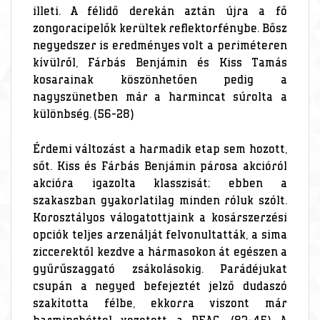
illeti. A félidő derekán aztán újra a fő
zongoracipelők kerültek reflektorfénybe. Bősz
negyedszer is eredményes volt a periméteren
kívülről, Fárbás Benjámin és Kiss Tamás
kosarainak köszönhetően pedig a
nagyszünetben már a harmincat súrolta a
különbség. (56-28)
Érdemi változást a harmadik etap sem hozott,
sőt. Kiss és Fárbás Benjámin párosa akcióról
akcióra igazolta klasszisát; ebben a
szakaszban gyakorlatilag minden róluk szólt.
Korosztályos válogatottjaink a kosárszerzési
opciók teljes arzenálját felvonultatták, a sima
ziccerektől kezdve a hármasokon át egészen a
gyűrűszaggató zsákolásokig. Parádéjukat
csupán a negyed befejeztét jelző dudaszó
szakította félbe, ekkorra viszont már