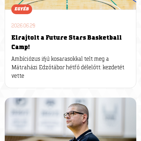
EGYÉB
2026.06.29
Elrajtolt a Future Stars Basketball
Camp!
Ambíciózus ifjú kosarasokkal telt meg a
Mátraházi Edzőtábor hétfő délelőtt: kezdetét
vette