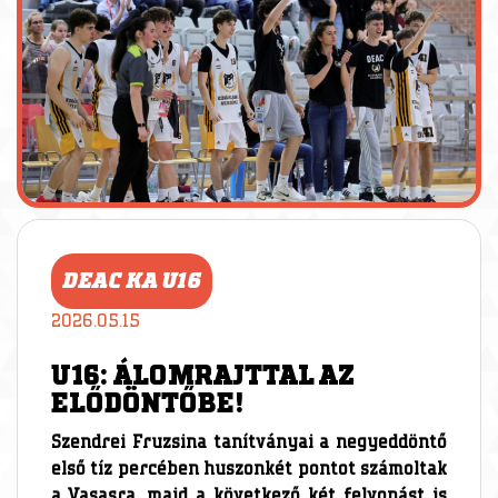
DEAC KA U16
2026.05.15
U16: ÁLOMRAJTTAL AZ
ELŐDÖNTŐBE!
Szendrei Fruzsina tanítványai a negyeddöntő
első tíz percében huszonkét pontot számoltak
a Vasasra, majd a következő két felvonást is