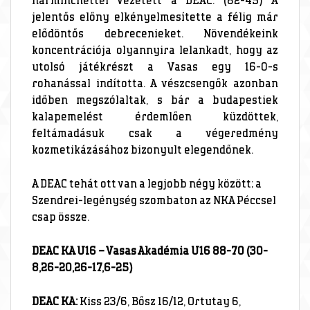
harminchéttel vezetett a DEAC. (82-45) A
jelentős előny elkényelmesítette a félig már
elődöntős debrecenieket. Növendékeink
koncentrációja olyannyira lelankadt, hogy az
utolsó játékrészt a Vasas egy 16-0-s
rohanással indította. A vészcsengők azonban
időben megszólaltak, s bár a budapestiek
kalapemelést érdemlően küzdöttek,
feltámadásuk csak a végeredmény
kozmetikázásához bizonyult elegendőnek.
A DEAC tehát ott van a legjobb négy között; a
Szendrei-legénység szombaton az NKA Péccsel
csap össze.
DEAC KA U16 – Vasas Akadémia U16 88-70 (30-
8,26-20,26-17,6-25)
DEAC KA:
Kiss 23/6, Bősz 16/12, Ortutay 6,