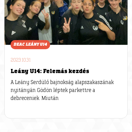
DEAC LEÁNY U14
2023.10.31
Leány U14: Felemás kezdés
A Leány Serdülő bajnokság alapszakaszának
nyitányán Gödön léptek parkettre a
debreceniek. Miután