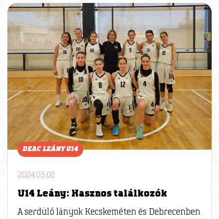
DEAC LEÁNY U14
2024.05.02
U14 Leány: Hasznos találkozók
A serdülő lányok Kecskeméten és Debrecenben