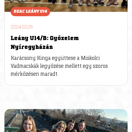
DEAC LEÁNY U14
2024.03.29
Leány U14/B: Győzelem
Nyíregyházán
Karácsony Kinga együttese a Miskolci
Vadmacskák legyőzése mellett egy szoros
mérkőzésen maradt