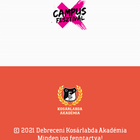
© 2021 Debreceni Kosárlabda Akadémia
Minden jog fenntartva!