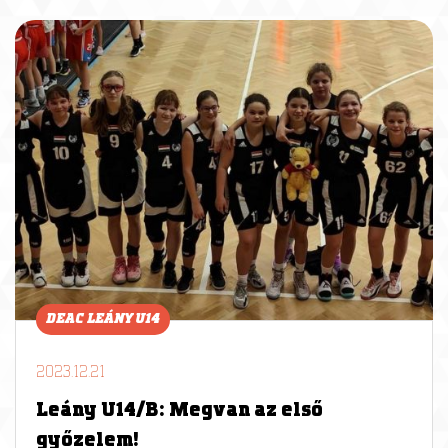
DEAC LEÁNY U14
2023.12.21
Leány U14/B: Megvan az első
győzelem!