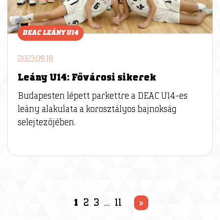
DEAC LEÁNY U14
2023.09.18
Leány U14: Fővárosi sikerek
Budapesten lépett parkettre a DEAC U14-es
leány alakulata a korosztályos bajnokság
selejtezőjében.
1
2
3
…
11
»