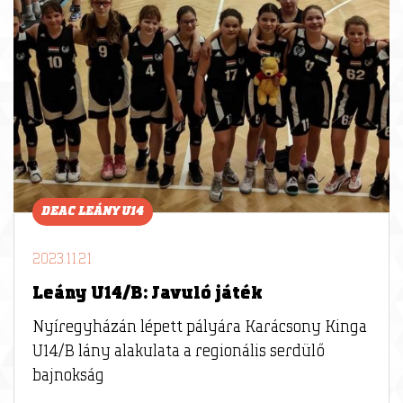
DEAC LEÁNY U14
2023.11.21
Leány U14/B: Javuló játék
Nyíregyházán lépett pályára Karácsony Kinga
U14/B lány alakulata a regionális serdülő
bajnokság