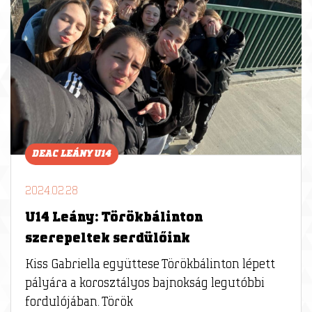
DEAC LEÁNY U14
2024.02.28
U14 Leány: Törökbálinton
szerepeltek serdülőink
Kiss Gabriella együttese Törökbálinton lépett
pályára a korosztályos bajnokság legutóbbi
fordulójában. Török