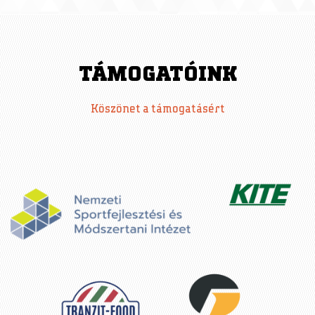
P
A
TÁMOGATÓINK
G
Köszönet a támogatásért
E
S
: