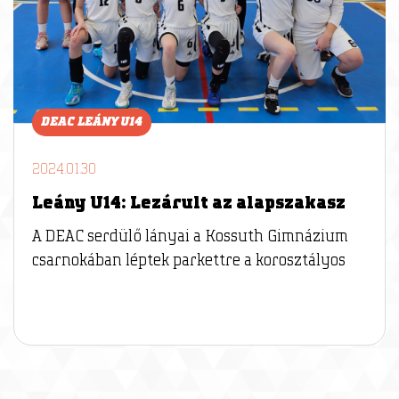
DEAC LEÁNY U14
2024.01.30
Leány U14: Lezárult az alapszakasz
A DEAC serdülő lányai a Kossuth Gimnázium
csarnokában léptek parkettre a korosztályos