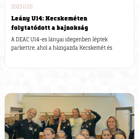
2023.11.20
Leány U14: Kecskeméten
folytatódott a bajnokság
A DEAC U14-es lányai idegenben léptek
parkettre, ahol a házigazda Kecskemét és