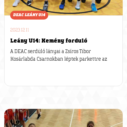
DEAC LEÁNY U14
2023.12.11
Leány U14: Kemény forduló
A DEAC serdülő lányai a Zsíros Tibor
Kosárlabda Csarnokban léptek parkettre az