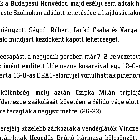
ék a Budapesti Honvédot, majd esélyt sem adtak h
 este Szolnokon adódott lehetősége a hajdúságiak
hiányzott Ságodi Róbert, Jankó Csaba és Varga B
ki mindjárt kezdőként kapott lehetőséget.
ecsapást, a negyedik percben már 7-2-re vezetett 
az imént említett Udemezue kosaraival egy 12-0-s
árta, 16-8-as DEAC-előnnyel vonulhattak pihenőre
 különbség, mely aztán Czipka Milán triplájá
demezue zsákolását követően a félidő vége előtt
étre faragták a nagyszünetre. (26-33)
rejéig közelebb zárkóztak a vendéglátók, Vincze
stáinknak Hegedűs Brúnó hármasa kölcsönzött 