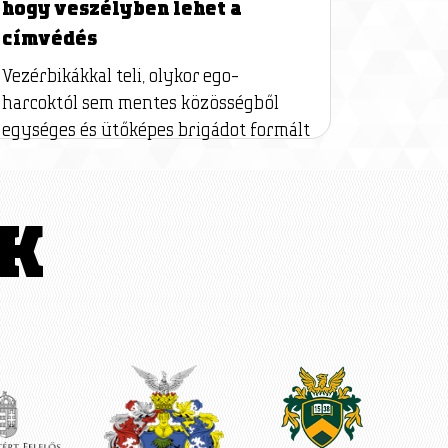
hogy veszélyben lehet a
címvédés
Vezérbikákkal teli, olykor ego-
harcoktól sem mentes közösségből
egységes és ütőképes brigádot formált
K