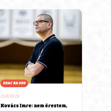
DEAC KA U20
2026.06.28
Kovács Imre: nem éreztem,