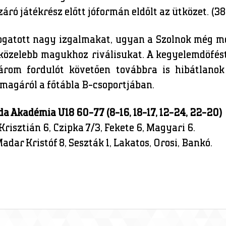
záró játékrész előtt jóformán eldőlt az ütközet. (3
gatott nagy izgalmakat, ugyan a Szolnok még meg
közelebb magukhoz riválisukat. A kegyelemdöfést
rom fordulót követően továbbra is hibátlanok
magáról a főtábla B-csoportjában.
a Akadémia U18 60-77 (8-16, 18-17, 12-24, 22-20)
isztián 6, Czipka 7/3, Fekete 6, Magyari 6.
adar Kristóf 8, Seszták 1, Lakatos, Orosi, Bankó.