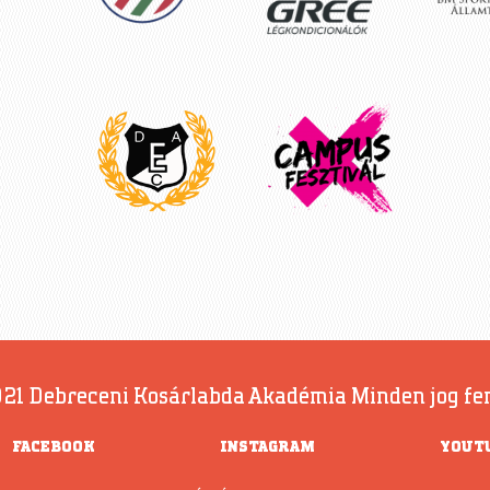
21 Debreceni Kosárlabda Akadémia Minden jog fe
FACEBOOK
INSTAGRAM
YOUT