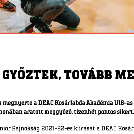
 GYŐZTEK, TOVÁBB M
is megnyerte a DEAC Kosárlabda Akadémia U18-as 
thonában aratott meggyőző, tizenhét pontos sikert.
unior Bajnokság 2021-22-es kiírását a DEAC Kosá