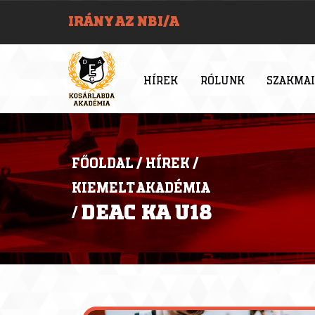
IRÁNY AZ NBI/A
HÍREK
RÓLUNK
SZAKMAI
FŐOLDAL
/
HÍREK
/
KIEMELT AKADÉMIA
DEAC KA U18
/