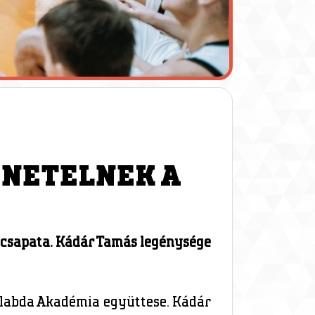
ENETELNEK A
csapata. Kádár Tamás legénysége
rlabda Akadémia együttese. Kádár