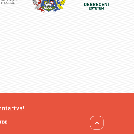
nntartva!
UBE