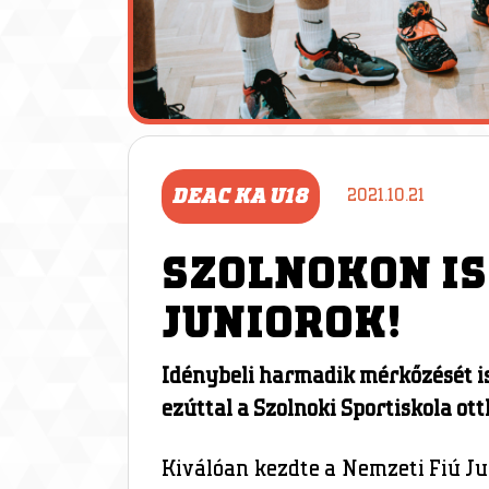
DEAC KA U18
2021.10.21
SZOLNOKON IS
JUNIOROK!
Idénybeli harmadik mérkőzését 
ezúttal a Szolnoki Sportiskola ot
Kiválóan kezdte a Nemzeti Fiú J