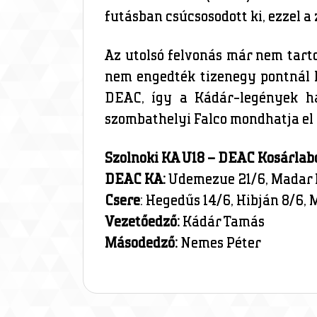
futásban csúcsosodott ki, ezzel a 
Az utolsó felvonás már nem tarto
nem engedték tizenegy pontnál 
DEAC, így a Kádár-legények há
szombathelyi Falco mondhatja el 
Szolnoki KA U18 – DEAC Kosárlabd
DEAC KA:
Udemezue 21/6, Madar Kr
Csere
: Hegedűs 14/6, Hibján 8/6, M
Vezetőedző:
Kádár Tamás
Másodedző:
Nemes Péter