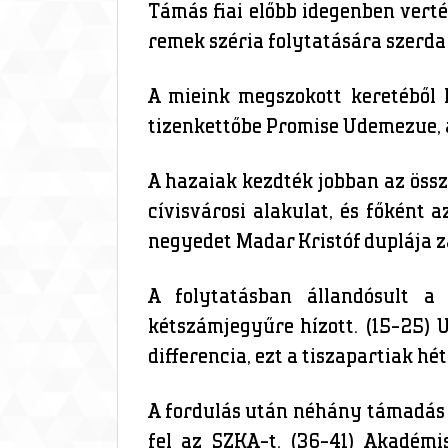
Támás fiai előbb idegenben vert
remek széria folytatására szerda
A mieink megszokott keretéből 
tizenkettőbe Promise Udemezue, a
A hazaiak kezdték jobban az össz
cívisvárosi alakulat, és főként 
negyedet Madar Kristóf duplája z
A folytatásban állandósult a
kétszámjegyűre hízott. (15-25) U
differencia, ezt a tiszapartiak h
A fordulás után néhány támadás e
fel az SZKA-t. (36-41) Akadémi