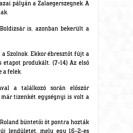
azai pályán a Zalaegerszegnek. A
nak.
oldizsár is, azonban bekerült a
a Szolnok. Ekkor ébresztőt fújt a
 etapot produkált. (7-14) Az első
 a felek.
val a találkozó során először
 már tizenkét egységnyi is volt a
 Roland büntetői öt pontra hozták
új lendületet, mely egy 16-2-es