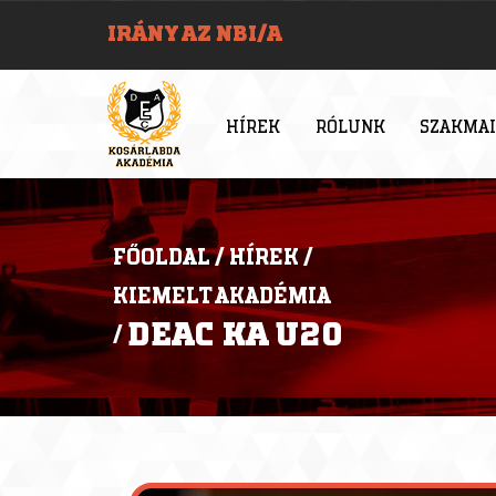
IRÁNY AZ NBI/A
HÍREK
RÓLUNK
SZAKMAI
FŐOLDAL
/
HÍREK
/
KIEMELT AKADÉMIA
DEAC KA U20
/