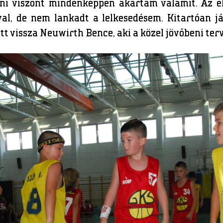
ni viszont mindenképpen akartam valamit. Az e
al, de nem lankadt a lelkesedésem. Kitartóan j
 vissza Neuwirth Bence, aki a közel jövőbeni terve