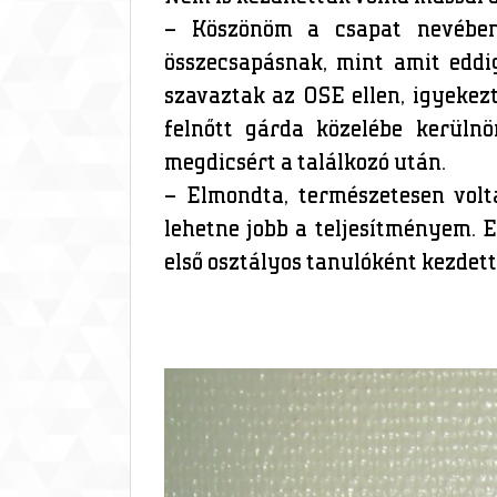
– Köszönöm a csapat nevében 
összecsapásnak, mint amit eddi
szavaztak az OSE ellen, igyeke
felnőtt gárda közelébe kerülnö
megdicsért a találkozó után.
– Elmondta, természetesen volt
lehetne jobb a teljesítményem. E
első osztályos tanulóként kezdett