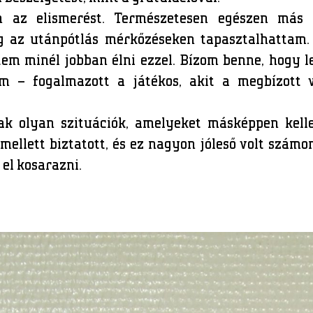
az elismerést. Természetesen egészen más 
g az utánpótlás mérkőzéseken tapasztalhattam
ztem minél jobban élni ezzel. Bízom benne, hogy
m – fogalmazott a játékos, akit a megbízott 
ak olyan szituációk, amelyeket másképpen kel
mellett biztatott, és ez nagyon jóleső volt számo
 el kosarazni.