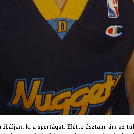
róbáljam ki a sportágat. Előtte úsztam, ám az t