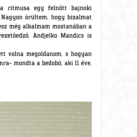
a ritmusa egy felnőtt bajnoki
. Nagyon örültem, hogy bizalmat
 lesz még alkalmam mostanában a
vezetőedző, Andjelko Mandics is
lett volna megoldanom, s hogyan
mra- mondta a bedobó, aki 11 éve,