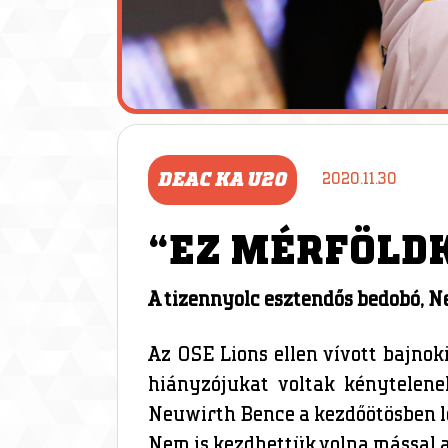
DEAC KA U20
2020.11.30
“EZ MÉRFÖLD
A tizennyolc esztendős bedobó, N
Az OSE Lions ellen vívott bajnok
hiányzójukat voltak kénytelene
Neuwirth Bence a kezdőötösben léph
Nem is kezdhettük volna mással a 