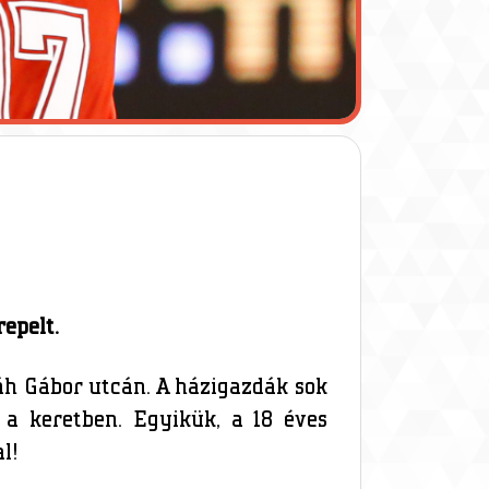
epelt.
láh Gábor utcán. A házigazdák sok
 a keretben. Egyikük, a 18 éves
l!