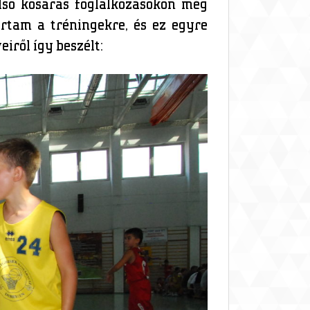
lső kosaras foglalkozásokon még
ártam a tréningekre, és ez egyre
iről így beszélt: