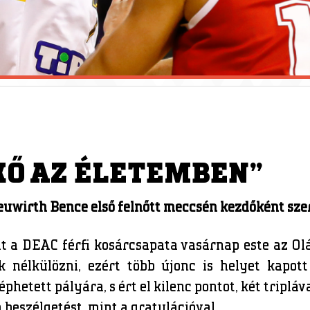
KŐ AZ ÉLETEMBEN”
euwirth Bence első felnőtt meccsén kezdőként szer
it a DEAC férfi kosárcsapata vasárnap este az O
k nélkülözni, ezért több újonc is helyet kapott
etett pályára, s ért el kilenc pontot, két tripláva
beszélgetést, mint a gratulációval.