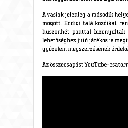
A vasiak jelenleg a második hely
mögött. Eddigi találkozóikat r
huszonhét ponttal bizonyultak 
lehetőséghez jutó játékos is meg
győzelem megszerzésének érdeké
Az összecsapást YouTube-csatorn