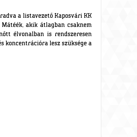
aradva a listavezető Kaposvári KK
h Mátéék, akik átlagban csaknem
nőtt élvonalban is rendszeresen
és koncentrációra lesz szüksége a