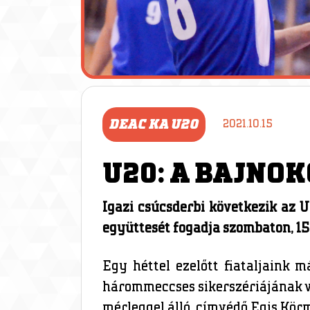
DEAC KA U20
2021.10.15
U20: A BAJNO
Igazi csúcsderbi következik az 
együttesét fogadja szombaton, 15
Egy héttel ezelőtt fiataljaink 
hárommeccses sikerszériájának ve
mérleggel álló, címvédő Egis Kör