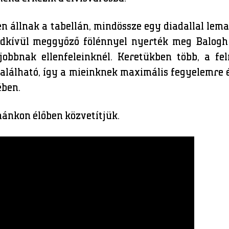
en állnak a tabellán, mindössze egy diadallal lem
endkívül meggyőző fölénnyel nyerték meg Balog
jobbnak ellenfeleinknél. Keretükben több, a fel
található, így a mieinknek maximális fegyelemre 
ben.
ánkon élőben közvetítjük.