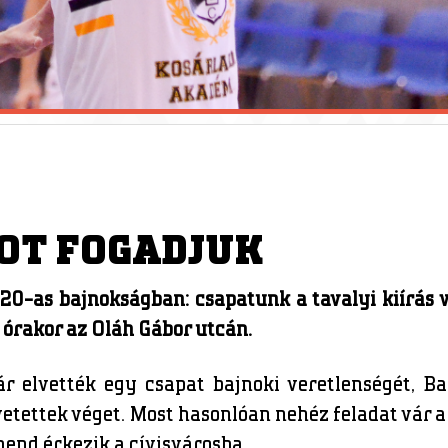
KOT FOGADJUK
U20-as bajnokságban: csapatunk a tavalyi kiírás 
 órakor az Oláh Gábor utcán.
már elvették egy csapat bajnoki veretlenségét, 
tettek véget. Most hasonlóan nehéz feladat vár a
mend érkezik a cívisvárosba.