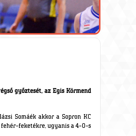
végső győztesét, az Egis Körmend
Balázsi Somáék akkor a Sopron KC
 fehér-feketékre, ugyanis a 4-0-s