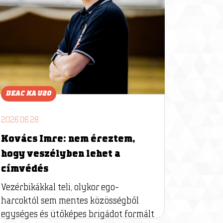
DEAC KA U20
2026.06.28
Kovács Imre: nem éreztem,
hogy veszélyben lehet a
címvédés
Vezérbikákkal teli, olykor ego-
harcoktól sem mentes közösségből
egységes és ütőképes brigádot formált