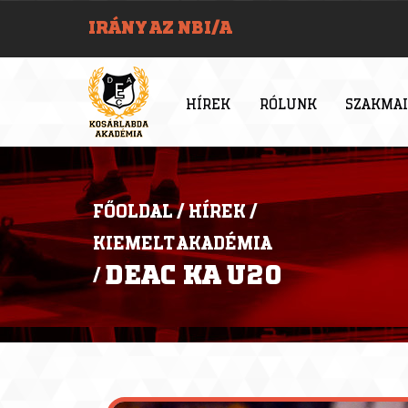
IRÁNY AZ NBI/A
HÍREK
RÓLUNK
SZAKMAI
FŐOLDAL
/
HÍREK
/
KIEMELT AKADÉMIA
DEAC KA U20
/