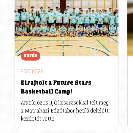
EGYÉB
2026.06.29
Elrajtolt a Future Stars
Basketball Camp!
Ambíciózus ifjú kosarasokkal telt meg
a Mátraházi Edzőtábor hétfő délelőtt:
kezdetét vette